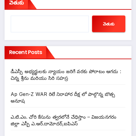
వెతుకు
వెతుకు
Recent Posts
డీఎస్సీ అభ్యర్థులకు న్యాయం జరిగే వరకు పోరాటం ఆగదు :
చిన్న శ్రీను మరియు సిరి సహస్ర
Ap Gen-Z WAR రిలే నిరాహార దీక్ష లో పాల్గొన్న బొత్స
అనూష
ఎ.టి.ఎం. చోరి కేసును త్వరలోనే చేధిస్తాం – విజయనగరం
జిల్లా ఎస్పీ ఎ.ఆర్.దామోదర్,ఐపిఎస్