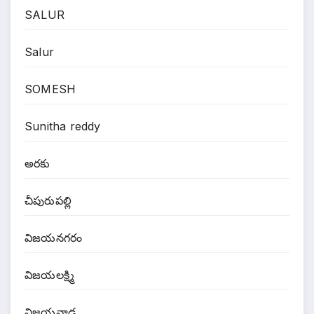
SALUR
Salur
SOMESH
Sunitha reddy
అరకు
చీపురుపల్లి
విజయనగరం
విజయలక్ష్మి
విజయవాడ