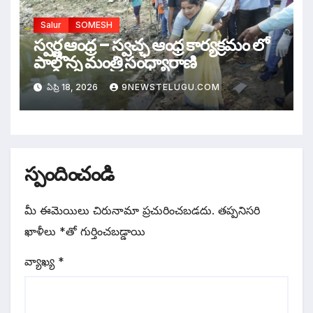
Salur
SOMESH
స్వర్ణ ఆంధ్ర – స్వచ్ఛ ఆంధ్ర కార్యక్రమం లో
పాల్గొన్న మంత్రి సంధ్యారాణి
ఏప్రి 18, 2026
9NEWSTELUGU.COM
స్పందించండి
మీ ఈమెయిలు చిరునామా ప్రచురించబడదు.
తప్పనిసరి
ఖాళీలు
*
‌తో గుర్తించబడ్డాయి
వ్యాఖ్య
*