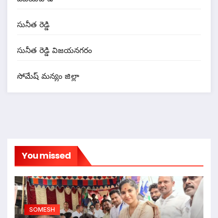
సునీత రెడ్డి
సునీత రెడ్డి విజయనగరం
సోమేష్ మన్యం జిల్లా
You missed
SOMESH