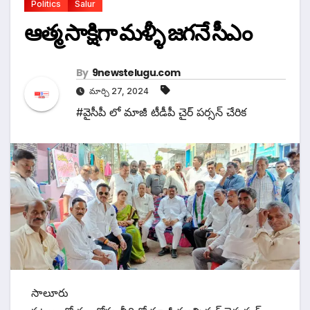
Politics
Salur
ఆత్మ సాక్షిగా మళ్ళీ జగనే సీఎం
By
9newstelugu.com
మార్చి 27, 2024
#వైసీపీ లో మాజీ టీడీపీ చైర్ పర్సన్ చేరిక
సాలూరు