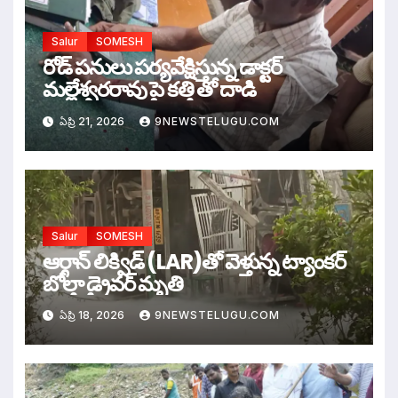
Salur
SOMESH
రోడ్ పనులు పర్యవేక్షిస్తున్న డాక్టర్
మల్లేశ్వరరావు పై కత్తి తో దాడి
ఏప్రి 21, 2026
9NEWSTELUGU.COM
Salur
SOMESH
ఆర్గాన్ లిక్విడ్ (LAR)తో వెళ్తున్న ట్యాంకర్
బోల్తా డ్రైవర్ మృతి
ఏప్రి 18, 2026
9NEWSTELUGU.COM