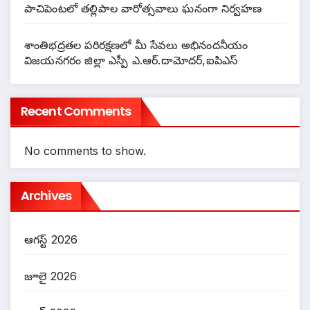
పాచిపెంటలో తల్లిపాల వారోత్సవాలు ఘనంగా నిర్వహణ
శాంతిభద్రతల పరిరక్షణలో మీ సేవలు అభినందనీయం
విజయనగరం జిల్లా ఎస్పీ ఎ.ఆర్.దామోదర్,ఐపిఎస్
Recent Comments
No comments to show.
Archives
ఆగస్ట్ 2026
జూలై 2026