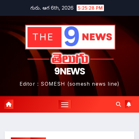
Skip
గురు. ఆగ 6th, 2026
5:25:30 PM
to
content
9NEWS
Editor : SOMESH (somesh news line)