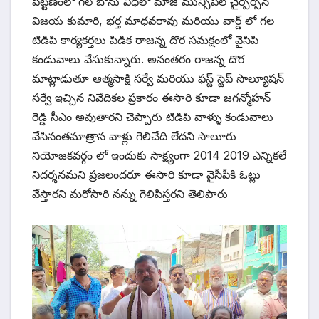
పట్టణంలో గల బోను వీధిలో మాజీ మున్సిపల్ చైర్పర్సన్
విజయ కుమారి, భర్త మాధవరావు మరియు వార్డ్ లో గల
టిడిపి కార్యకర్తలు పిడిక రాజన్న దొర సమక్షంలో వైసిపి
కండువాలు వేసుకున్నారు. అనంతరం రాజన్న దొర
మాట్లాడుతూ ఆత్మసాక్షి సర్వే మరియు ఫస్ట్ స్టెప్ సొల్యూషన్
సర్వే ఇచ్చిన నివేదికల ప్రకారం ఈసారి కూడా జగన్మోహన్
రెడ్డి సీఎం అవుతారని చెప్పారు టిడిపి వాళ్ళు కండువాలు
వేసినంతమాత్రాన వాళ్లు గెలిచేది లేదని సాలూరు
నియోజకవర్గం లో ఇందుకు సాక్ష్యంగా 2014 2019 ఎన్నికలే
నిదర్శనమని ప్రజలందరూ ఈసారి కూడా వైసీపీకి ఓట్లు
వేస్తారని మరోసారి నన్ను గెలిపిస్తరని తెలిపారు