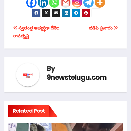
టపా
స్వతంత్ర అభ్యర్థిగా గేదెల
టిడిపి ప్రచారం
రామకృష్ణ
నావిగేషన్
By
9newstelugu.com
Related Post