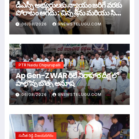
డీఎస్సీ అభ్యర్థులకు న్యాయం జరిగే వరకు
పోరాటం ఆగదు : చిన్న శ్రీను మరియు సిరి
సహస్ర
06/08/2026
9NEWSTELUGU.COM
PTR Naidu Chipurupalli
Ap Gen-Z WAR రిలే నిరాహార దీక్ష లో
పాల్గొన్న బొత్స అనూష
06/08/2026
9NEWSTELUGU.COM
సునీత రెడ్డి విజయనగరం