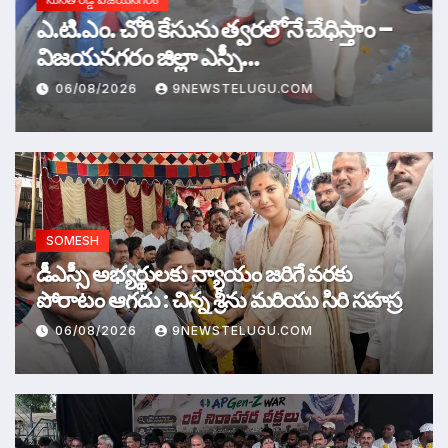
ఎ.టి.ఎం. చోరి కేసును త్వరలోనే చేధిస్తాం –
విజయనగరం జిల్లా ఎస్పీ
ఎ.ఆర్.దామోదర్,ఐపిఎస్
06/08/2026
9NEWSTELUGU.COM
SOMESH
డీఎస్సీ అభ్యర్థులకు న్యాయం జరిగే వరకు
పోరాటం ఆగదు : చిన్న శ్రీను మరియు సిరి సహస్ర
06/08/2026
9NEWSTELUGU.COM