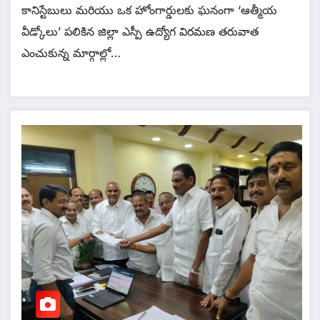
కానిస్టేబులు మరియు ఒక హోంగార్డులకు ఘనంగా ‘ఆత్మీయ
వీడ్కోలు’ పలికిన జిల్లా ఎస్పీ ఉద్యోగ విరమణ తరువాత
ఎంచుకున్న మార్గాల్లో…