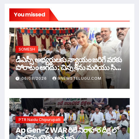
You missed
SOMESH
డీఎస్సీ అభ్యర్థులకు న్యాయం జరిగే వరకు
పోరాటం ఆగదు : చిన్న శ్రీను మరియు సిరి
సహస్ర
06/08/2026
9NEWSTELUGU.COM
PTR Naidu Chipurupalli
Ap Gen-Z WAR రిలే నిరాహార దీక్ష లో
పాల్గొన్న బొత్స అనూష