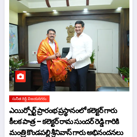
సునీత రెడ్డి విజయనగరం
ఎయిర్పోర్ట్ ప్రారంభ ప్రస్థానంలో కలెక్టర్ గారు
కీలక పాత్ర – కలెక్టర్ రామ సుందర్ రెడ్డి గారికి
మంత్రి కొండపల్లి శ్రీనివాస్ గారు అభినందనలు