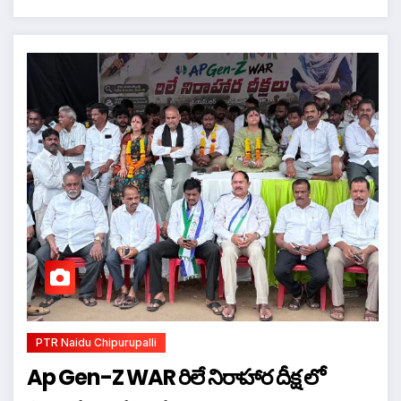
PTR Naidu Chipurupalli
Ap Gen-Z WAR రిలే నిరాహార దీక్ష లో