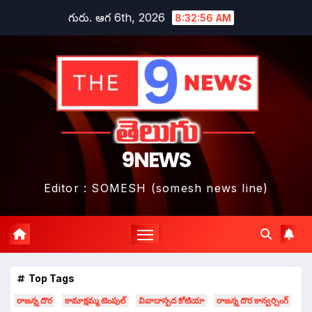
Skip
గురు. ఆగ 6th, 2026
8:32:59 AM
to
content
9NEWS
Editor : SOMESH (somesh news line)
Top Tags
రాజన్న దొర
కామాక్షమ్మ టెంపుల్
వివాదాస్పద కోటియా
రాజన్న దొర కాన్వర్సింగ్