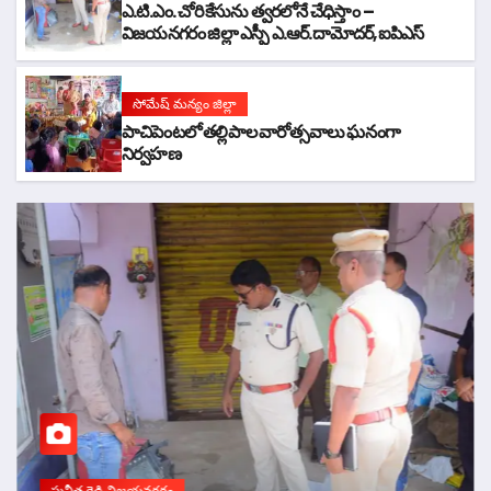
ఎ.టి.ఎం. చోరి కేసును త్వరలోనే చేధిస్తాం –
విజయనగరం జిల్లా ఎస్పీ ఎ.ఆర్.దామోదర్,ఐపిఎస్
సోమేష్ మన్యం జిల్లా
పాచిపెంటలో తల్లిపాల వారోత్సవాలు ఘనంగా
నిర్వహణ
సునీత రెడ్డి విజయనగరం