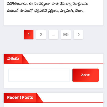
పరిశీలించారు. ఈ సందర్భంగా పాత రెవెన్యూ రికార్డులను
డిజిటల్ రూపంలో భద్రపరిచే ప్రక్రియ, స్కానింగ్, డేటా…
Posts
1
2
…
95
pagination
వెతుకు
వెతుకు
Recent Posts