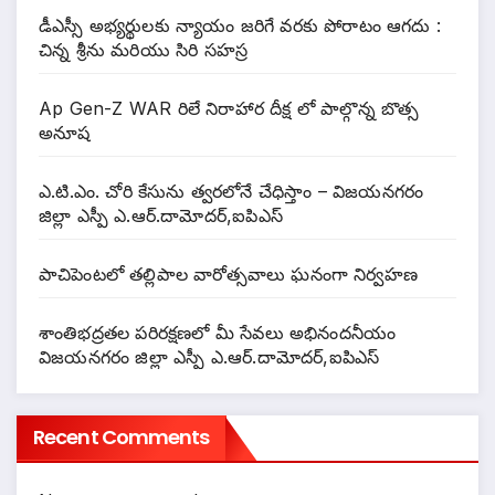
డీఎస్సీ అభ్యర్థులకు న్యాయం జరిగే వరకు పోరాటం ఆగదు :
చిన్న శ్రీను మరియు సిరి సహస్ర
Ap Gen-Z WAR రిలే నిరాహార దీక్ష లో పాల్గొన్న బొత్స
అనూష
ఎ.టి.ఎం. చోరి కేసును త్వరలోనే చేధిస్తాం – విజయనగరం
జిల్లా ఎస్పీ ఎ.ఆర్.దామోదర్,ఐపిఎస్
పాచిపెంటలో తల్లిపాల వారోత్సవాలు ఘనంగా నిర్వహణ
శాంతిభద్రతల పరిరక్షణలో మీ సేవలు అభినందనీయం
విజయనగరం జిల్లా ఎస్పీ ఎ.ఆర్.దామోదర్,ఐపిఎస్
Recent Comments