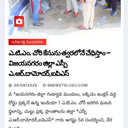
సునీత రెడ్డి విజయనగరం
ఎ.టి.ఎం. చోరి కేసును త్వరలోనే చేధిస్తాం –
విజయనగరం జిల్లా ఎస్పీ
ఎ.ఆర్.దామోదర్,ఐపిఎస్
06/08/2026
9NEWSTELUGU.COM
వ ిజయనగరం జిల్లా గంట్యాడ మండలం, లక్కిడం జంక్షన్ వద్ద
రోడ్డు ప్రక్కనే ఉన్న ఇండియా 1 ఎ.టి.ఎం. చోరీ జరిగిన ఘటన
స్థలాన్ని, చుట్టు ప్రక్క ప్రాంతాలను జిల్లా *ఎస్పీ
ఎ.ఆర్.దామోదర్,ఐపిఎస్* గారు ఆగష్టు 5న సందర్శించి, నేర