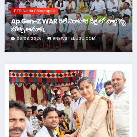
PTR Naidu Chipurupalli
Ap Gen-Z WAR రిలే నిరాహార దీక్ష లో పాల్గొన్న
బొత్స అనూష
06/08/2026
9NEWSTELUGU.COM