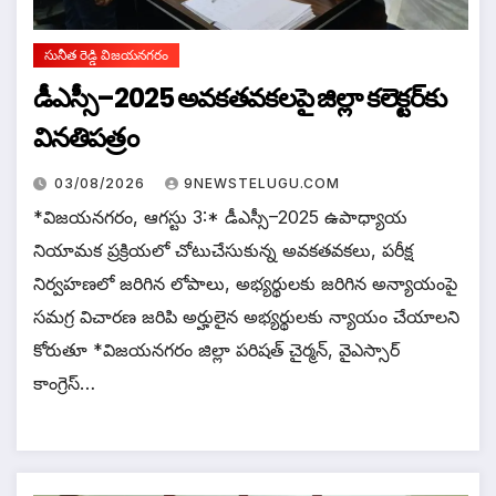
సునీత రెడ్డి విజయనగరం
డీఎస్సీ–2025 అవకతవకలపై జిల్లా కలెక్టర్‌కు
వినతిపత్రం
03/08/2026
9NEWSTELUGU.COM
*విజయనగరం, ఆగస్టు 3:* డీఎస్సీ–2025 ఉపాధ్యాయ
నియామక ప్రక్రియలో చోటుచేసుకున్న అవకతవకలు, పరీక్ష
నిర్వహణలో జరిగిన లోపాలు, అభ్యర్థులకు జరిగిన అన్యాయంపై
సమగ్ర విచారణ జరిపి అర్హులైన అభ్యర్థులకు న్యాయం చేయాలని
కోరుతూ *విజయనగరం జిల్లా పరిషత్ చైర్మన్, వైఎస్సార్
కాంగ్రెస్…