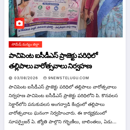
సోమేష్ మన్యం జిల్లా
పాచిపెంట ఐసీడీఎస్ ప్రాజెక్టు పరిధిలో
తల్లిపాలు వారోత్సవాలు నిర్వహణ
03/08/2026
9NEWSTELUGU.COM
పాచిపెంట ఐసీడీఎస్ ప్రాజెక్టు పరిధిలో తల్లిపాలు వారోత్సవాలు
నిర్వహణ పాచిపెంట ఐసీడీఎస్ ప్రాజెక్టు పరిధిలోని పి. కొనవలస
సెక్టార్‌లోని పనుకువలస అంగన్వాడి కేంద్రంలో తల్లిపాలు
వారోత్సవాలు ఘనంగా నిర్వహించారు. ఈ కార్యక్రమంలో
సూపర్వైజర్ ఏ. జ్యోతి పాల్గొని గర్భిణీలు, బాలింతలు, ఏడు…