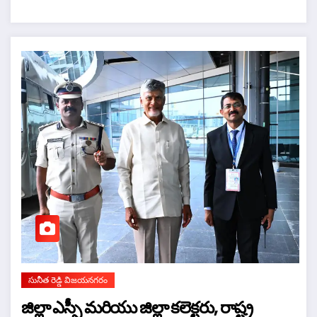
సునీత రెడ్డి విజయనగరం
జిల్లా ఎస్పీ మరియు జిల్లా కలెక్టరు, రాష్ట్ర