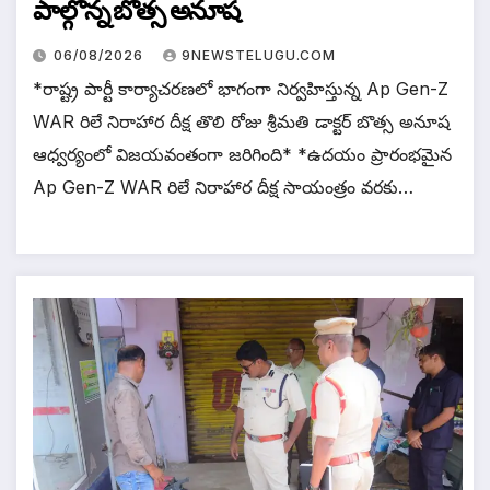
పాల్గొన్న బొత్స అనూష
06/08/2026
9NEWSTELUGU.COM
*రాష్ట్ర పార్టీ కార్యాచరణలో భాగంగా నిర్వహిస్తున్న Ap Gen-Z
WAR రిలే నిరాహార దీక్ష తొలి రోజు శ్రీమతి డాక్టర్ బొత్స అనూష
ఆధ్వర్యంలో విజయవంతంగా జరిగింది* *ఉదయం ప్రారంభమైన
Ap Gen-Z WAR రిలే నిరాహార దీక్ష సాయంత్రం వరకు…