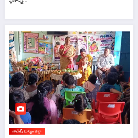
స్థలాన్ని…
సోమేష్ మన్యం జిల్లా