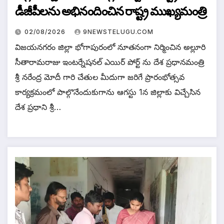
డీజీపీలను అభినందించిన రాష్ట్ర ముఖ్యమంత్రి
02/08/2026
9NEWSTELUGU.COM
విజయనగరం జిల్లా భోగాపురంలో నూతనంగా నిర్మించిన అల్లూరి
సీతారామరాజు ఇంటర్నేషనల్ ఎయిర్ పోర్ట్ ను దేశ ప్రధానమంత్రి
శ్రీ నరేంద్ర మోదీ గారి చేతుల మీదుగా జరిగే ప్రారంభోత్సవ
కార్యక్రమంలో పాల్గొనేందుకుగాను ఆగస్టు 1న జిల్లాకు విచ్చేసిన
దేశ ప్రధాని శ్రీ…