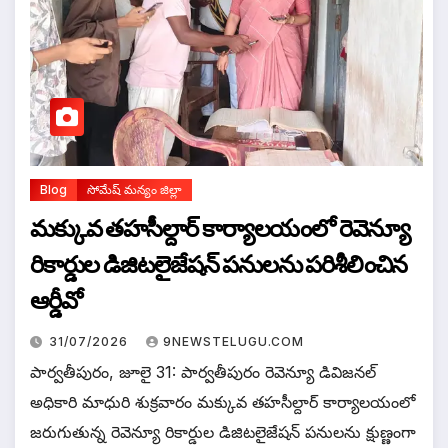
Blog
సోమేష్ మన్యం జిల్లా
మక్కువ తహసీల్దార్ కార్యాలయంలో రెవెన్యూ
రికార్డుల డిజిటలైజేషన్ పనులను పరిశీలించిన
ఆర్డీవో
31/07/2026
9NEWSTELUGU.COM
పార్వతీపురం, జూలై 31: పార్వతీపురం రెవెన్యూ డివిజనల్
అధికారి మాధురి శుక్రవారం మక్కువ తహసీల్దార్ కార్యాలయంలో
జరుగుతున్న రెవెన్యూ రికార్డుల డిజిటలైజేషన్ పనులను క్షుణ్ణంగా