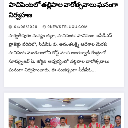
పాచిపెంటలో తల్లిపాల వారోత్సవాలు ఘనంగా
నిర్వహణ
04/08/2026
9NEWSTELUGU.COM
పార్వతీపురం మన్యం జిల్లా, పాచిపెంట: పాచిపెంట ఐసీడీఎస్
ప్రాజెక్టు పరిధిలో, సీడీపీఓ బి. అనంతలక్ష్మి ఆదేశాల మేరకు
పాచిపెంట మండలంలోని కోస్ట్ వలస అంగన్వాడీ కేంద్రంలో
సూపర్వైజర్ ఏ. జ్యోతి ఆధ్వర్యంలో తల్లిపాల వారోత్సవాలు
ఘనంగా నిర్వహించారు. ఈ సందర్భంగా సీడీపీఓ…