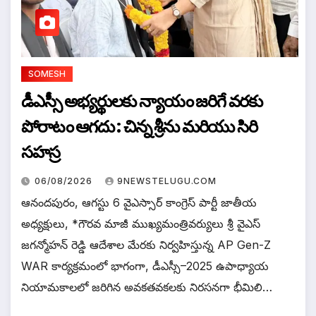
SOMESH
డీఎస్సీ అభ్యర్థులకు న్యాయం జరిగే వరకు
పోరాటం ఆగదు : చిన్న శ్రీను మరియు సిరి
సహస్ర
06/08/2026
9NEWSTELUGU.COM
ఆనందపురం, ఆగస్టు 6 వైఎస్సార్ కాంగ్రెస్ పార్టీ జాతీయ
అధ్యక్షులు, *గౌరవ మాజీ ముఖ్యమంత్రివర్యులు శ్రీ వైఎస్
జగన్మోహన్ రెడ్డి ఆదేశాల మేరకు నిర్వహిస్తున్న AP Gen-Z
WAR కార్యక్రమంలో భాగంగా, డీఎస్సీ–2025 ఉపాధ్యాయ
నియామకాలలో జరిగిన అవకతవకలకు నిరసనగా భీమిలి…