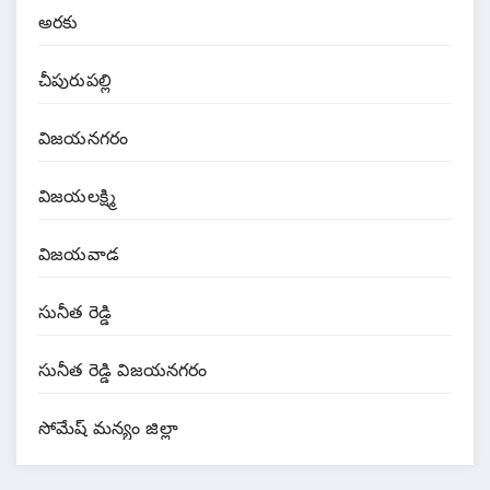
అరకు
చీపురుపల్లి
విజయనగరం
విజయలక్ష్మి
విజయవాడ
సునీత రెడ్డి
సునీత రెడ్డి విజయనగరం
సోమేష్ మన్యం జిల్లా