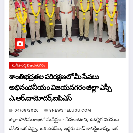
సునీత రెడ్డి విజయనగరం
శాంతిభద్రతల పరిరక్షణలో మీ సేవలు
అభినందనీయం విజయనగరం జిల్లా ఎస్పీ
ఎ.ఆర్.దామోదర్,ఐపిఎస్
04/08/2026
9NEWSTELUGU.COM
జిల్లా పోలీసుశాఖలో సుదీర్ఘంగా సేవలందించి, ఉద్యోగ విరమణ
చేసిన ఒక ఎస్సై, ఒక ఎఎస్ఐ, ఇద్దరు హెడ్ కానిస్టేబుళ్ళు, ఒక