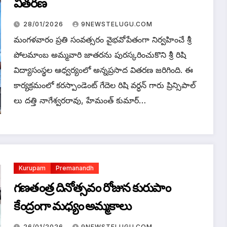
వితరణ
28/01/2026
9NEWSTELUGU.COM
మంగళవారం ప్రతి సంవత్సరం వైభవోపేతంగా నిర్వహించే శ్రీ
పోలమాంబ అమ్మవారి జాతరను పురస్కరించుకొని శ్రీ రిషి
విద్యాసంస్థల ఆధ్వర్యంలో అన్నప్రసాద వితరణ జరిగింది. ఈ
కార్యక్రమంలో కరస్పాండెంట్ గేదెల రిషి వర్ధన్ గారు ప్రిన్సిపాల్
లు దత్తి నాగేశ్వరరావు, హేమంత్ కుమార్…
Kurupam
Premanandh
గణతంత్ర దినోత్సవం రోజున కురుపాం
కేంద్రంగా మధ్యం అమ్మకాలు
26/01/2026
9NEWSTELUGU.COM