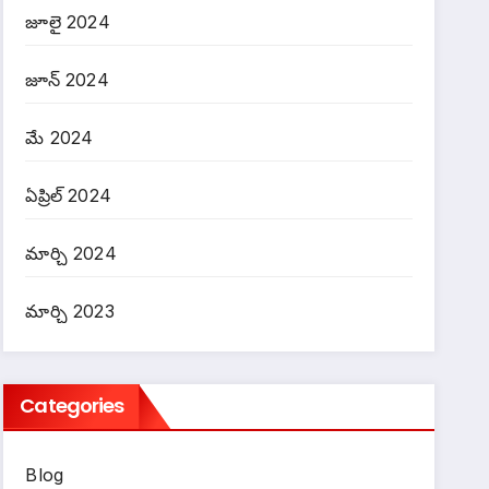
జూలై 2024
జూన్ 2024
మే 2024
ఏప్రిల్ 2024
మార్చి 2024
మార్చి 2023
ల
Categories
 సీఎం
మ(75సం.లు)గారు
Blog