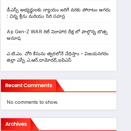
డీఎస్సీ అభ్యర్థులకు న్యాయం జరిగే వరకు పోరాటం ఆగదు
: చిన్న శ్రీను మరియు సిరి సహస్ర
Ap Gen-Z WAR రిలే నిరాహార దీక్ష లో పాల్గొన్న బొత్స
అనూష
ఎ.టి.ఎం. చోరి కేసును త్వరలోనే చేధిస్తాం – విజయనగరం
జిల్లా ఎస్పీ ఎ.ఆర్.దామోదర్,ఐపిఎస్
Recent Comments
No comments to show.
Archives