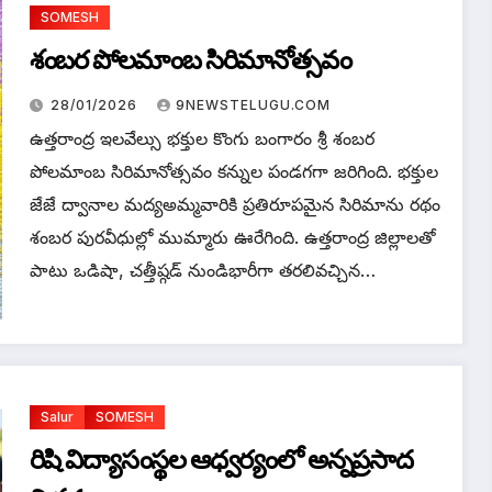
SOMESH
శంబర పోలమాంబ సిరిమానోత్సవం
28/01/2026
9NEWSTELUGU.COM
ఉత్తరాంద్ర ఇలవేల్సు భక్తుల కొంగు బంగారం శ్రీ శంబర
పోలమాంబ సిరిమానోత్సవం కన్నుల పండగగా జరిగింది. భక్తుల
జేజే ద్వానాల మద్యఅమ్మవారికి ప్రతిరూపమైన సిరిమాను రథం
శంబర పురవీధుల్లో ముమ్మారు ఊరేగింది. ఉత్తరాంద్ర జిల్లాలతో
పాటు ఒడిషా, చత్తీష్గడ్ నుండిభారీగా తరలివచ్చిన…
Salur
SOMESH
రిషి విద్యాసంస్థల ఆధ్వర్యంలో అన్నప్రసాద