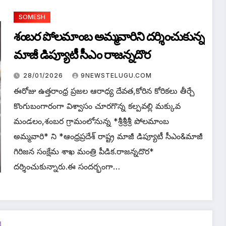
SOMESH
శంబర పోలమాంబ అమ్మవారిని దర్శించుకున్న
మాజీ డిప్యూటీ సీఎం రాజన్నదొర
28/01/2026
9NEWSTELUGU.COM
ఈరోజు ఉత్తరాంధ్ర ప్రజల ఆరాధ్య దేవత,కోరిన కోరికలు తీర్చే
కొంగుబంగారంగా విశ్వాసం చూరగొన్న కల్పవల్లి మక్కువ
మండలం,శంబర గ్రామంలోనున్న *శ్రీశ్రీశ్రీ పోలమాంబ
అమ్మవారి* ని *ఆంధ్రప్రదేశ్ రాష్ట్ర మాజీ డిప్యూటీ సీఎం&మాజీ
గిరిజన సంక్షేమ శాఖ మంత్రి పీడిక.రాజన్నదొర*
దర్శించుకున్నారు.ఈ సందర్భంగా…