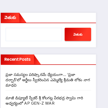
వెతుకు
వెతుకు
Recent Posts
ప్రజా సమస్యల పరిష్కారమే ధ్యేయంగా… ‘ప్రజా
దర్బార్’లో అర్జీలు స్వీకరించిన ఎమ్మెల్యే శ్రీమతి లోకం నాగ
మాధవి
మాజీ డిప్యూటీ స్పీకర్ శ్రీ కోలగట్ల వీరభద్ర స్వామి గారి
ఆధ్వర్యంలో AP GEN-Z WAR