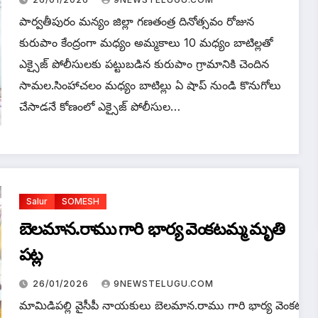
పార్వతీపురం మన్యం జిల్లా గణతంత్ర దినోత్సవం రోజున
కురుపాం కేంద్రంగా మధ్యం అమ్మకాలు 10 మధ్యం బాటిల్లతో
ఎక్సైజ్ పోలీసులకు పట్టుబడిన కురుపాం గ్రామానికి చెందిన
సామల.సింహాచలం మధ్యం బాటిల్లు ఏ షాప్ నుండి కొనుగోలు
చేసాడనే కోణంలో ఎక్సైజ్ పోలీసుల…
Salur
SOMESH
బెలమాన.రాము గారి భార్య వెంకటమ్మ మృతి
పట్
బెలమాన.రాము ను పరామర్శించిన మాజీ డిప్యూటీ
26/01/2026
9NEWSTELUGU.COM
రాజన్నదొర
మామిడిపల్లి వైసీపీ నాయకులు బెలమాన.రాము గారి భార్య వెంకటమ్