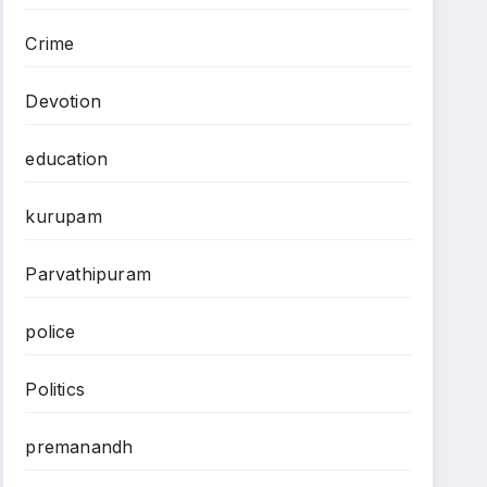
రాజన్నదొర గారు
Crime
గ్రామానికి చెందిన
Devotion
education
kurupam
Parvathipuram
police
Politics
premanandh