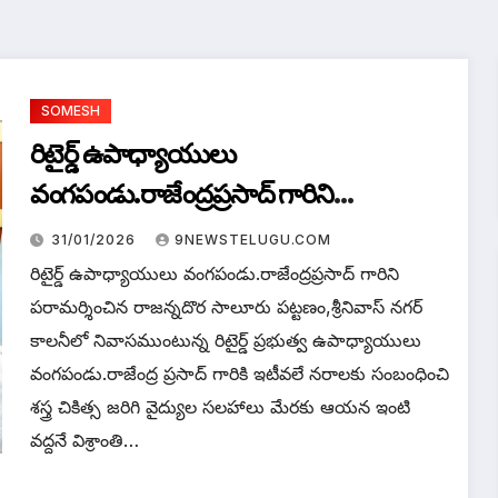
SOMESH
రిటైర్డ్ ఉపాధ్యాయులు
వంగపండు.రాజేంద్రప్రసాద్ గారిని
పరామర్శించిన రాజన్నదొర
31/01/2026
9NEWSTELUGU.COM
రిటైర్డ్ ఉపాధ్యాయులు వంగపండు.రాజేంద్రప్రసాద్ గారిని
పరామర్శించిన రాజన్నదొర సాలూరు పట్టణం,శ్రీనివాస్ నగర్
కాలనీలో నివాసముంటున్న రిటైర్డ్ ప్రభుత్వ ఉపాధ్యాయులు
వంగపండు.రాజేంద్ర ప్రసాద్ గారికి ఇటీవలే నరాలకు సంబంధించి
శస్త్ర చికిత్స జరిగి వైద్యుల సలహాలు మేరకు ఆయన ఇంటి
వద్దనే విశ్రాంతి…