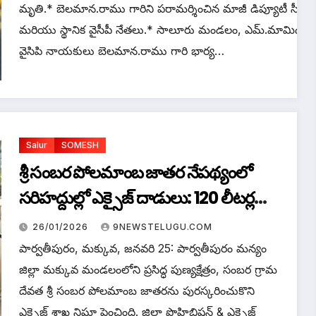
మృతి.* బెలమాన.రాము గారిని పరామర్శించిన మాజీ డిప్యూటీ సీఎం 
మరియు స్థానిక వైసీపీ నేతలు.* సాలూరు మండలం, ఎమ్.మామిడిపల్లి 
వైసిపి నాయకులు బెలమాన.రాము గారి భార్య…
Salur
SOMESH
శ్రీ సంబర పోలమాంబ జాతర నేపథ్యంలో
సరిహద్దుల్లో ఎక్సైజ్ దాడులు: 120 లీటర్ల
నాటు సారా స్వాధీనం
26/01/2026
9NEWSTELUGU.COM
పార్వతీపురం, మక్కువ, జనవరి 25: పార్వతీపురం మన్యం
జిల్లా మక్కువ మండలంలోని ప్రసిద్ధ పుణ్యక్షేత్రం, సంబర గ్రామ
దేవత శ్రీ సంబర పోలమాంబ జాతరను పురస్కరించుకొని
ఎక్సైజ్ శాఖ నిఘా పెంచింది. జిల్లా ప్రొహిబిషన్ & ఎక్సైజ్