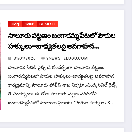
Blog
Salur
SOMESH
సాలూరు పట్టణం బంగారమ్మ పేటలో పౌరుల
హక్కులు–బాధ్యతలపై అవగాహన
కార్యక్రమం
31/01/2026
9NEWSTELUGU.COM
సాలూరు: సివిల్ రైట్స్ డే సందర్భంగా సాలూరు పట్టణం
బంగారమ్మపేటలో పౌరుల హక్కులు–బాధ్యతలపై అవగాహన
కార్యక్రమాన్ని సాలూరు పోలీస్ శాఖ నిర్వహించింది,సివిల్ రైట్స్
డే సందర్భంగా ఈ రోజు సాలూరు పట్టణ పరిధిలోని
బంగారమ్మపేటలో సాధారణ ప్రజలకు “పౌరుల హక్కులు &…