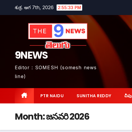
Skip
శుక్ర. ఆగ 7th, 2026
2:55:34 PM
to
content
9NEWS
Editor : SOMESH (somesh news
line)
PTR NAIDU
SUNITHA REDDY
చీపు
Month:
జనవరి 2026