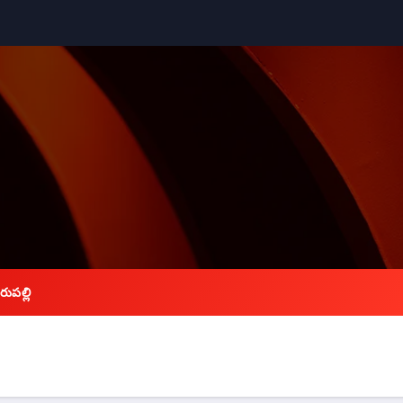
రుపల్లి