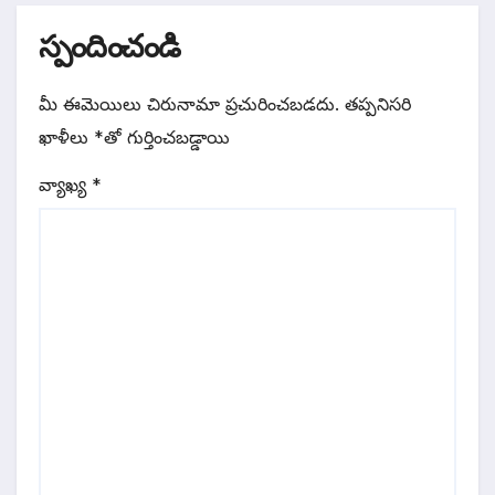
స్పందించండి
మీ ఈమెయిలు చిరునామా ప్రచురించబడదు.
తప్పనిసరి
ఖాళీలు
*
‌తో గుర్తించబడ్డాయి
వ్యాఖ్య
*