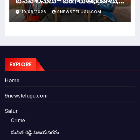
టౌన్ పోలీసులు – బంగారు ఆభరణాలు,
వాహనాలు, మొబైల్ ఫోన్లు స్వాధీనం
10/08/2026
9NEWSTELUGU.COM
EXPLORE
Home
9newstelugu.com
Salur
Crime
సునీత రెడ్డి విజయనగరం