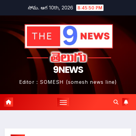
Skip
సోమ. ఆగ 10th, 2026
8:45:51 PM
to
content
9NEWS
Editor : SOMESH (somesh news line)