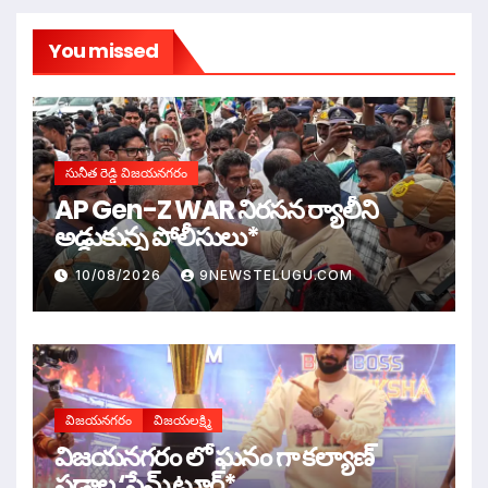
You missed
సునీత రెడ్డి విజయనగరం
AP Gen-Z WAR నిరసన ర్యాలీని
అడ్డుకున్న పోలీసులు*
10/08/2026
9NEWSTELUGU.COM
విజయనగరం
విజయలక్ష్మి
విజ‌య‌న‌గ‌రం లో ఘ‌నం గా క‌ల్యాణ్
ప‌డాల ‘ఫ్లేమ్ టూర్*