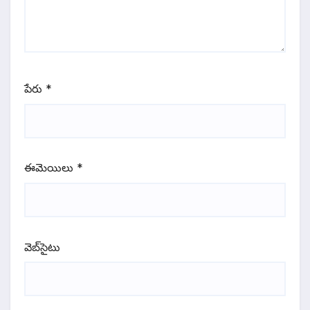
పేరు
*
ఈమెయిలు
*
వెబ్‌సైటు