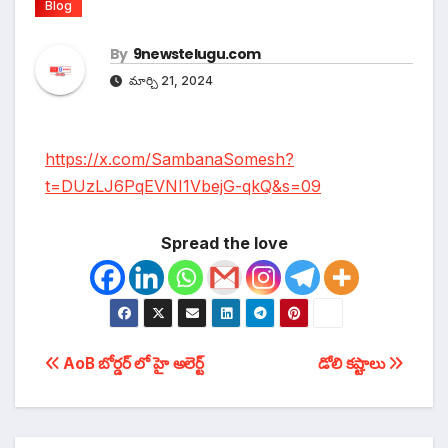
Blog
By
9newstelugu.com
మార్చి 21, 2024
https://x.com/SambanaSomesh?
t=DUzLJ6PqEVNI1VbejG-qkQ&s=09
Spread the love
టపా
AoB బోర్డర్ లో హై అలెర్ట్
డోలి కష్టాలు
నావిగేషన్