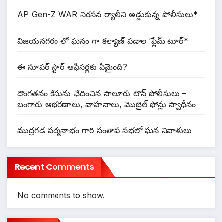
AP Gen-Z WAR నిరసన ర్యాలీని అడ్డుకున్న పోలీసులు*
విజ‌య‌న‌గ‌రం లో ఘ‌నం గా క‌ల్యాణ్ ప‌డాల ‘ఫ్లేమ్ టూర్*
ఈ సూపర్ స్టార్ ఆఫీసర్లకు ఏమైంది?
దొంగతనం కేసును ఛేదించిన సాలూరు టౌన్ పోలీసులు –
బంగారు ఆభరణాలు, వాహనాలు, మొబైల్ ఫోన్లు స్వాధీనం
ముద్రగడ పద్మనాభం గారి సంతాప సభలో ఘన నివాళులు
Recent Comments
No comments to show.