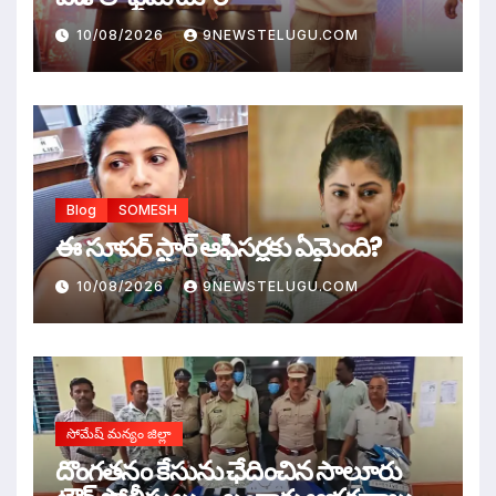
10/08/2026
9NEWSTELUGU.COM
Blog
SOMESH
ఈ సూపర్ స్టార్ ఆఫీసర్లకు ఏమైంది?
10/08/2026
9NEWSTELUGU.COM
సోమేష్ మన్యం జిల్లా
దొంగతనం కేసును ఛేదించిన సాలూరు