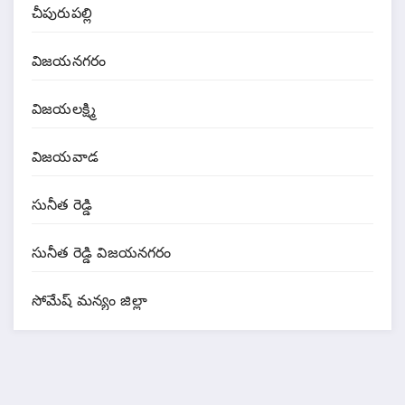
చీపురుపల్లి
విజయనగరం
విజయలక్ష్మి
విజయవాడ
సునీత రెడ్డి
సునీత రెడ్డి విజయనగరం
సోమేష్ మన్యం జిల్లా