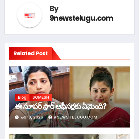
By
9newstelugu.com
Related Post
Blog
SOMESH
ఈ సూపర్ స్టార్ ఆఫీసర్లకు ఏమైంది?
ఆగ 10, 2026
9NEWSTELUGU.COM