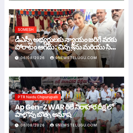
SOMESH
డీఎస్సీ అభ్యర్థులకు న్యాయం జరిగే వరకు
పోరాటం ఆగదు : చిన్న శ్రీను మరియు సిరి
సహస్ర
06/08/2026
9NEWSTELUGU.COM
PTR Naidu Chipurupalli
Ap Gen-Z WAR రిలే నిరాహార దీక్ష లో
పాల్గొన్న బొత్స అనూష
06/08/2026
9NEWSTELUGU.COM