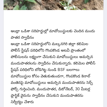
ఆంధ్రా ఒడిశా సరిహద్దుల్లో మావోయిస్టులకు చెందిన మందు
పాతర స్వాధీనం
ఆంధ్రా ఒడిశా సరిహద్దులోని మల్కనగిరి జిల్లా కలిమిల
పోలీస్ స్టేషన్ పరిధిలోని గొంపకొండ అటవీ ప్రాంతంలో
పోలీసులను లక్ష్యంగా చేసుకుని మావోయిస్టులు అమర్చిన
మందుపాతరలను స్వాధీనం చేసుకున్నారు. కలిమెల పోలీస్
స్టేషన్ పరిధిలోని బోడిగెట్ట నుండి BSF బలగాలు
మావోయిస్టుల కోసం వెతుకుతుండగా, గొంపకొండ కెనాల్
వంతెనపై మావోయిస్టులు అమర్చిన మందుపాతరను సెర్చ్
ఫోర్స్ గుర్తించింది. మందుపాతర, డిటోనేటర్, 30 మీటర్ల
ప్లాస్టిక్ వైరును స్వాధీనం చేసుకుని మందుపాతరను
నిర్వీర్యం చేశారు