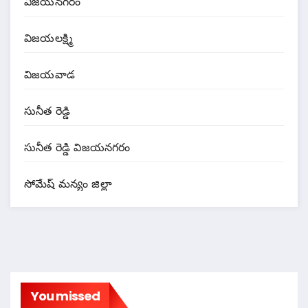
విజయనగరం
విజయలక్ష్మి
విజయవాడ
సునీత రెడ్డి
సునీత రెడ్డి విజయనగరం
సోమేష్ మన్యం జిల్లా
You missed