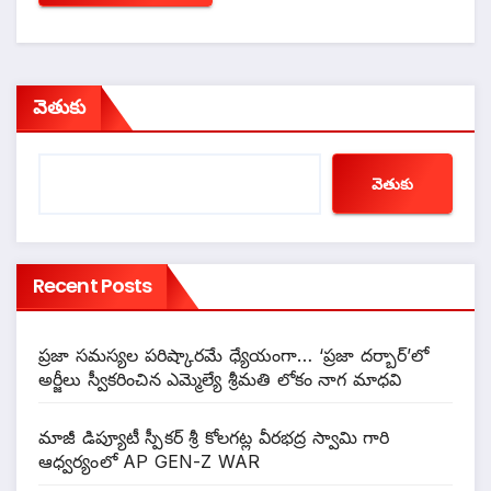
వెతుకు
వెతుకు
Recent Posts
ప్రజా సమస్యల పరిష్కారమే ధ్యేయంగా… ‘ప్రజా దర్బార్’లో
అర్జీలు స్వీకరించిన ఎమ్మెల్యే శ్రీమతి లోకం నాగ మాధవి
మాజీ డిప్యూటీ స్పీకర్ శ్రీ కోలగట్ల వీరభద్ర స్వామి గారి
ఆధ్వర్యంలో AP GEN-Z WAR