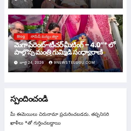
Blog
సోమేష్ మన్యం జిల్లా
మెగా పేరెంట్-టీచర్ మీటింగ్ – 4.0”* లో
పాల్గొన్న మంత్రి గుమ్మిడి సంధ్యారాణి
జూలై 24, 2026
9NEWSTELUGU.COM
స్పందించండి
మీ ఈమెయిలు చిరునామా ప్రచురించబడదు.
తప్పనిసరి
ఖాళీలు
*
‌తో గుర్తించబడ్డాయి