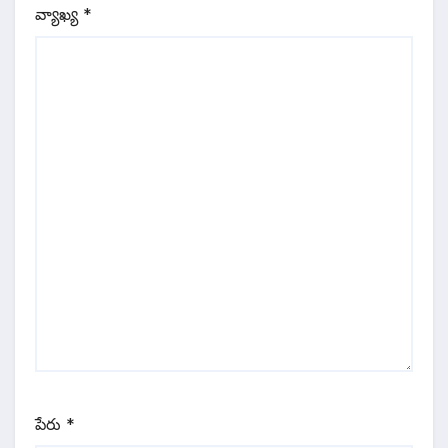
వ్యాఖ్య
*
పేరు
*