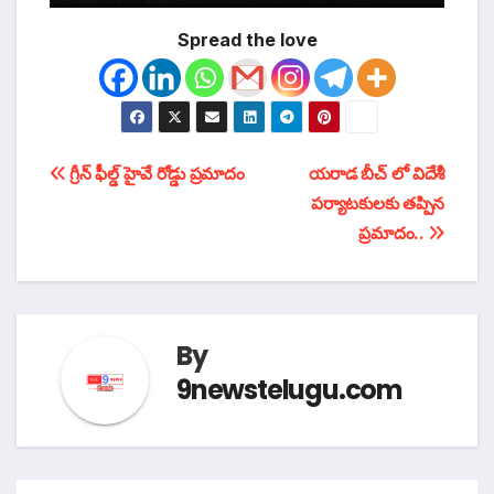
Spread the love
టపా
గ్రీన్ ఫీల్డ్ హైవే రోడ్డు ప్రమాదం
యరాడ బీచ్ లో విదేశీ
పర్యాటకులకు తప్పిన
నావిగేషన్
ప్రమాదం..
By
9newstelugu.com