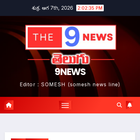
Skip
శుక్ర. ఆగ 7th, 2026
2:02:36 PM
to
content
9NEWS
Editor : SOMESH (somesh news line)