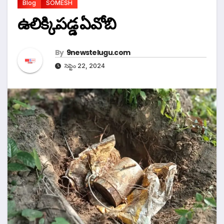
Blog
SOMESH
ఉలిక్కిపడ్డ ఏవోబి
By
9newstelugu.com
సెప్టెం 22, 2024