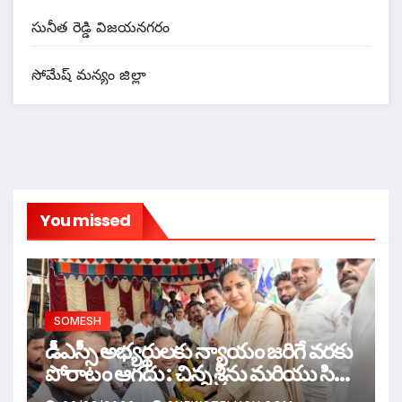
సునీత రెడ్డి విజయనగరం
సోమేష్ మన్యం జిల్లా
You missed
SOMESH
డీఎస్సీ అభ్యర్థులకు న్యాయం జరిగే వరకు
పోరాటం ఆగదు : చిన్న శ్రీను మరియు సిరి
సహస్ర