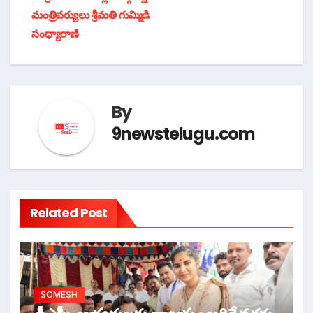
మంత్రివర్యులు శ్రీమతి గుమ్మిడి
సంధ్యారాణి
By
9newstelugu.com
Related Post
SOMESH