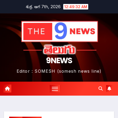
Skip
శుక్ర. ఆగ 7th, 2026
12:49:34 AM
to
content
9NEWS
Editor : SOMESH (somesh news line)