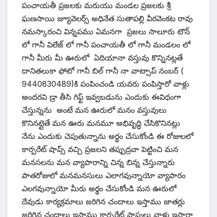
పంచాయతీ ప్రజలకు మరుయు మండల ప్రజలకు శ్రీ
ఘణసాయి జ్యూవెలర్స్ అధినేత సుతాపల్లి వీరవెంకట రావు
నమస్కారంచి విన్నపము ఏమనగా ప్రజలు సాలూరు టౌన్
లో గానీ విలేజ్ లో గానీ పంచాయతీ లో గానీ మండలం లో
గానీ మీరు మీ ఊరులో ఏదియానా వస్తువు కొన్నినట్లతే
దానితలుకా ఫోటో గానీ బిల్ గానీ నా వాట్సాప్ నంబర్ (
9440830489)కి పంపించండి యవరు పంపిస్తారో వాళ్లు
అందరవి డ్రా తీసి గిఫ్ట్ ఇవ్వబడును ఎందుకు ఈవిధంగా
చేస్తున్నను అంటే మన ఊరులో మనం వస్తువులు
కొనినట్లైతే మన ఊరు మనమూ అభివృద్ధి చేసికొనినట్లు
నేను ఎందుకు చెపుతున్నాను అర్థం చేసుకోండి ఈ రోజులలో
కార్పరేట్ షాప్స్ వచ్చి ప్రజలని తప్పుద్రవా పెట్టించి మన
మనసలను మన వ్యాపారాన్ని చిన్న బిన్న చేస్తున్నారు
పాతరోజులో మనమనసులు ఎలాగవున్నాయో వ్యాపారం
ఎలగవున్నాయో మీరు అర్థం చేసుకోండి మన ఊరులో
దేవుడు కార్యక్రమాలు జరిగిన చందాలు ఇస్తాము జాతర్లు
జరిగిన చందాలు ఇస్తాము కార్పరేట్ షాపులు వాళ్లు ఇస్తారా