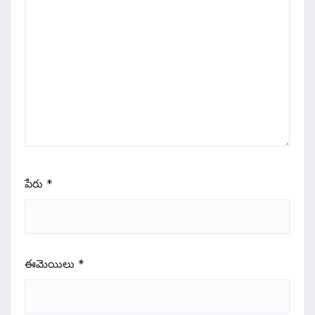
పేరు
*
ఈమెయిలు
*