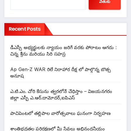
వెతుకు
Recent Posts
డీఎస్సీ అభ్యర్థులకు న్యాయం జరిగే వరకు పోరాటం ఆగదు :
చిన్న శ్రీను మరియు సిరి సహస్ర
Ap Gen-Z WAR రిలే నిరాహార దీక్ష లో పాల్గొన్న బొత్స
అనూష
ఎ.టి.ఎం. చోరి కేసును త్వరలోనే చేధిస్తాం – విజయనగరం
జిల్లా ఎస్పీ ఎ.ఆర్.దామోదర్,ఐపిఎస్
పాచిపెంటలో తల్లిపాల వారోత్సవాలు ఘనంగా నిర్వహణ
శాంతిభద్రతల పరిరక్షణలో మీ సేవలు అభినందనీయం