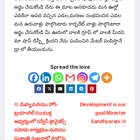
అర్థం చేసుకోండి నేను ఈ మాట అనకూడదు మన ఊర్లో
ఎవరేనా ఆపద వచ్చిన ఎడల,మరణం సంభవించిన ఎడల
మన ఉరువాళ్లు పాల్గొంటారు కార్పరేట్ వాళ్లు పాల్గొంటారా
అర్థం చేసుకోండి మీ ఊరులో వాలకి గ్రూప్ లో వాలకి మీదని
మా షాప్ డిస్ప్లీ క్రిందని నేను పంపించిన మేటర్ పంపిస్తానే
డ్రా లో తీయబడును.
Spread the love
టపా
మెప్మా మరియు హోం
Development is our
ట్రయాంగిల్ సంయుక్త
goal.Minister
నావిగేషన్
ఆధ్వర్యంలో సర్వీస్ ప్రొవైడర్స్
Sandhyarani
నమోదు కార్యక్రమం మరియు
సంక్రాంతి సంబరాల్లో పాల్గొన్న