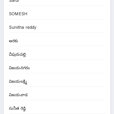
Salur
SOMESH
Sunitha reddy
అరకు
చీపురుపల్లి
విజయనగరం
విజయలక్ష్మి
విజయవాడ
సునీత రెడ్డి