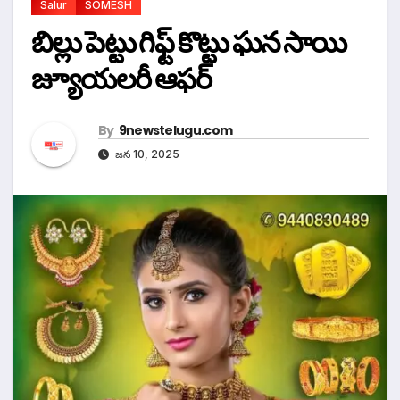
Salur
SOMESH
బిల్లు పెట్టు గిఫ్ట్ కొట్టు ఘన సాయి
జ్యూయలరీ ఆఫర్
By
9newstelugu.com
జన 10, 2025