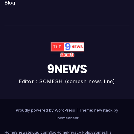
Blog
9NEWS
Editor : SOMESH (somesh news line)
Proudly powered by WordPress
|
Theme: newstack by
Themeansar
.
Home
9newstelugu.com
Blog
Home
Privacy Policy
Somesh s