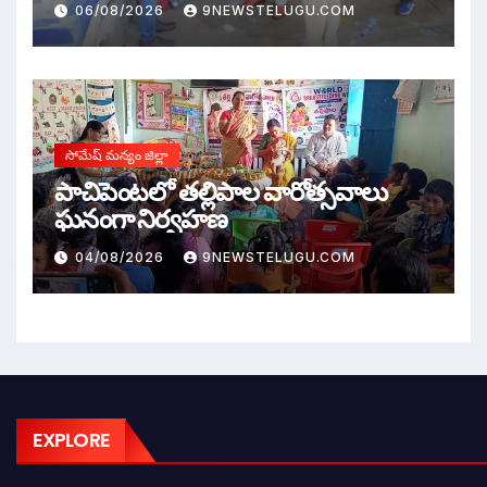
06/08/2026
9NEWSTELUGU.COM
సోమేష్ మన్యం జిల్లా
పాచిపెంటలో తల్లిపాల వారోత్సవాలు
ఘనంగా నిర్వహణ
04/08/2026
9NEWSTELUGU.COM
EXPLORE