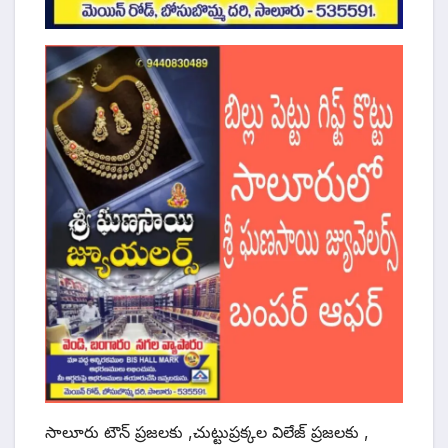
సాలూరు టౌన్ ప్రజలకు ,చుట్టుప్రక్కల విలేజ్ ప్రజలకు ,