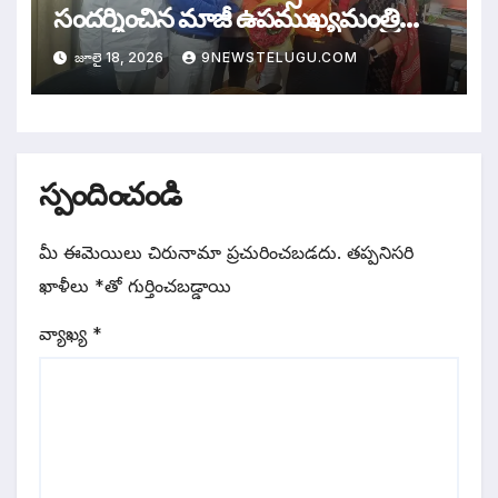
సందర్శించిన మాజీ ఉపముఖ్యమంత్రి
రాజన్నదొర
జూలై 18, 2026
9NEWSTELUGU.COM
స్పందించండి
మీ ఈమెయిలు చిరునామా ప్రచురించబడదు.
తప్పనిసరి
ఖాళీలు
*
‌తో గుర్తించబడ్డాయి
వ్యాఖ్య
*