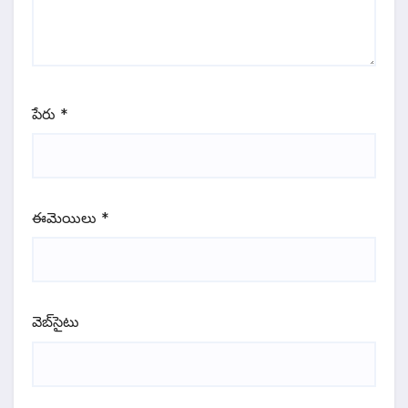
పేరు
*
ఈమెయిలు
*
వెబ్‌సైటు