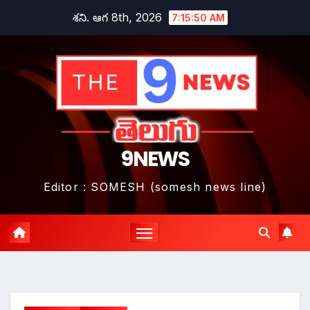
Skip
శని. ఆగ 8th, 2026
7:15:51 AM
to
content
9NEWS
Editor : SOMESH (somesh news line)