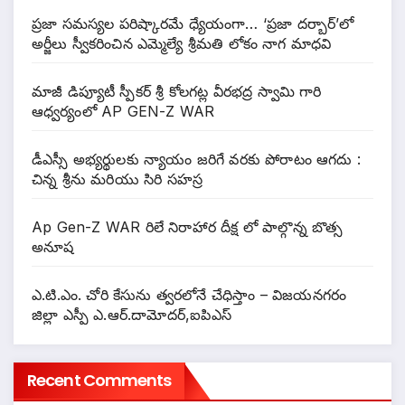
ప్రజా సమస్యల పరిష్కారమే ధ్యేయంగా… ‘ప్రజా దర్బార్’లో
అర్జీలు స్వీకరించిన ఎమ్మెల్యే శ్రీమతి లోకం నాగ మాధవి
మాజీ డిప్యూటీ స్పీకర్ శ్రీ కోలగట్ల వీరభద్ర స్వామి గారి
ఆధ్వర్యంలో AP GEN-Z WAR
డీఎస్సీ అభ్యర్థులకు న్యాయం జరిగే వరకు పోరాటం ఆగదు :
చిన్న శ్రీను మరియు సిరి సహస్ర
Ap Gen-Z WAR రిలే నిరాహార దీక్ష లో పాల్గొన్న బొత్స
అనూష
ఎ.టి.ఎం. చోరి కేసును త్వరలోనే చేధిస్తాం – విజయనగరం
జిల్లా ఎస్పీ ఎ.ఆర్.దామోదర్,ఐపిఎస్
Recent Comments