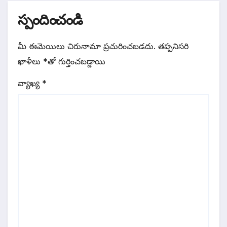
స్పందించండి
మీ ఈమెయిలు చిరునామా ప్రచురించబడదు.
తప్పనిసరి
ఖాళీలు
*
‌తో గుర్తించబడ్డాయి
వ్యాఖ్య
*