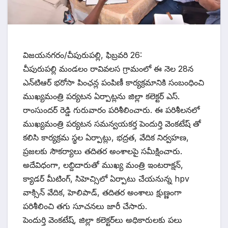
విజయనగరం/చీపురుపల్లి, ఫిబ్రవరి 26:
చీపురుపల్లి మండలం రావివలస గ్రామంలో ఈ నెల 28న
ఎన్‌టిఆర్ భరోసా పింఛన్ల పంపిణీ కార్యక్రమానికి సంబంధించి
ముఖ్యమంత్రి పర్యటన ఏర్పాట్లను జిల్లా కలెక్టర్ ఎస్.
రాంసుందర్ రెడ్డి గురువారం పరిశీలించారు. ఈ పరిశీలనలో
ముఖ్యమంత్రి పర్యటన సమన్వయకర్త పెందుర్తి వెంకటేష్ తో
కలిసి కార్యక్రమ స్థల ఏర్పాట్లు, భద్రత, వేదిక నిర్వహణ,
ప్రజలకు సౌకర్యాలు తదితర అంశాలపై సమీక్షించారు.
అదేవిధంగా, లబ్దిదారుతో ముఖ్య మంత్రి ఇంటరాక్షన్,
క్యాడర్ మీటింగ్, సిహెచ్సిలో ఏర్పాటు చేయనున్న hpv
వాక్సిన్ వేదిక, హెలిపాడ్, తదితర అంశాలు క్షుణ్ణంగా
పరిశీలించి తగు సూచనలు జారీ చేసారు.
పెందుర్తి వెంకటేష్, జిల్లా కలెక్టర్‌లు అధికారులకు పలు