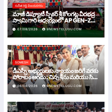
సునీత రెడ్డి విజయనగరం
మాజీ డిప్యూటీ స్పీకర్ శ్రీ కోలగట్ల వీరభద్ర
స్వామి గారి ఆధ్వర్యంలో AP GEN-Z
WAR
07/08/2026
9NEWSTELUGU.COM
SOMESH
డీఎస్సీ అభ్యర్థులకు న్యాయం జరిగే వరకు
పోరాటం ఆగదు : చిన్న శ్రీను మరియు సిరి
సహస్ర
06/08/2026
9NEWSTELUGU.COM