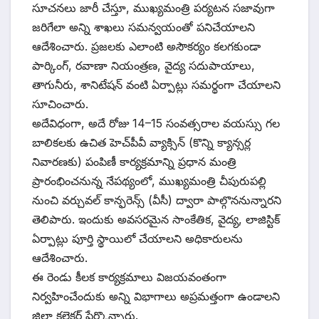
సూచనలు జారీ చేస్తూ, ముఖ్యమంత్రి పర్యటన సజావుగా
జరిగేలా అన్ని శాఖలు సమన్వయంతో పనిచేయాలని
ఆదేశించారు. ప్రజలకు ఎలాంటి అసౌకర్యం కలగకుండా
పార్కింగ్, రవాణా నియంత్రణ, వైద్య సదుపాయాలు,
తాగునీరు, శానిటేషన్ వంటి ఏర్పాట్లు సమర్థంగా చేయాలని
సూచించారు.
అదేవిధంగా, అదే రోజు 14–15 సంవత్సరాల వయస్సు గల
బాలికలకు ఉచిత హెచ్‌పీవీ వ్యాక్సిన్ (కొన్ని క్యాన్సర్ల
నివారణకు) పంపిణీ కార్యక్రమాన్ని ప్రధాన మంత్రి
ప్రారంభించనున్న నేపథ్యంలో, ముఖ్యమంత్రి చీపురుపల్లి
నుంచి వర్చువల్ కాన్ఫరెన్స్ (వీసీ) ద్వారా పాల్గొననున్నారని
తెలిపారు. ఇందుకు అవసరమైన సాంకేతిక, వైద్య, లాజిస్టిక్
ఏర్పాట్లు పూర్తి స్థాయిలో చేయాలని అధికారులను
ఆదేశించారు.
ఈ రెండు కీలక కార్యక్రమాలు విజయవంతంగా
నిర్వహించేందుకు అన్ని విభాగాలు అప్రమత్తంగా ఉండాలని
జిల్లా కలెక్టర్ పేర్కొన్నారు.