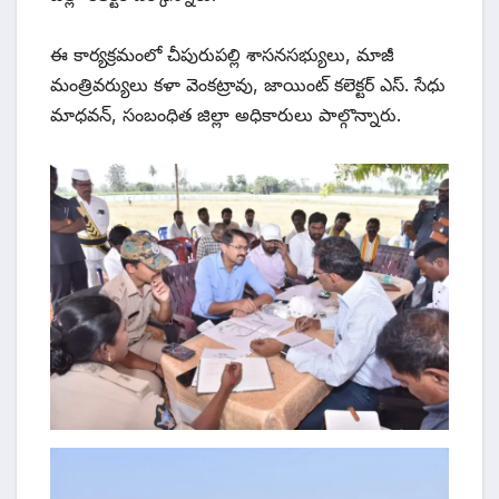
ఈ కార్యక్రమంలో చీపురుపల్లి శాసనసభ్యులు, మాజీ
మంత్రివర్యులు కళా వెంకట్రావు, జాయింట్ కలెక్టర్ ఎస్. సేధు
మాధవన్, సంబంధిత జిల్లా అధికారులు పాల్గొన్నారు.