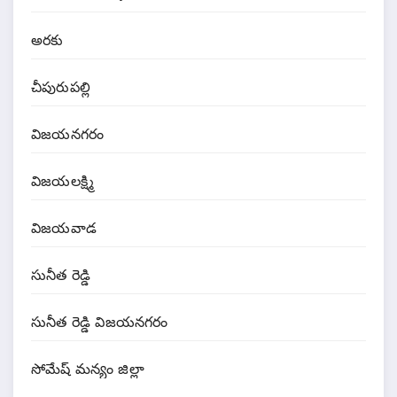
అరకు
చీపురుపల్లి
విజయనగరం
విజయలక్ష్మి
విజయవాడ
సునీత రెడ్డి
సునీత రెడ్డి విజయనగరం
సోమేష్ మన్యం జిల్లా