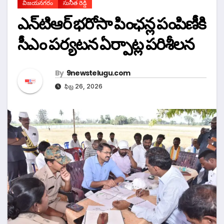
విజయనగరం
సునీత రెడ్డి
ఎన్‌టిఆర్ భరోసా పింఛన్ల పంపిణీకి
సీఎం పర్యటన ఏర్పాట్ల పరిశీలన
By
9newstelugu.com
ఫిబ్ర 26, 2026