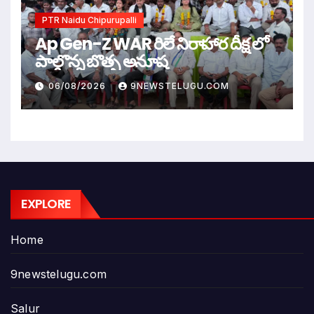
PTR Naidu Chipurupalli
Ap Gen-Z WAR రిలే నిరాహార దీక్ష లో
పాల్గొన్న బొత్స అనూష
06/08/2026
9NEWSTELUGU.COM
EXPLORE
Home
9newstelugu.com
Salur