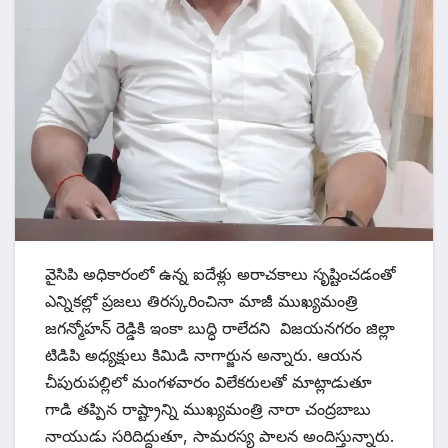
వైసిపి అధికారంలో ఉన్న ఐదేళ్లు అరాచకాలు సృష్టించడంతో
ఎన్నికల్లో ప్రజలు తిరస్కరించినా మాజీ ముఖ్యమంత్రి
జగన్మోహన్ రెడ్డికి ఇంకా బుద్ధి రాలేదని విజయనగరం జిల్లా
టిడిపి అధ్యక్షులు కిమిడి నాగార్జున అన్నారు. ఆయన
చీపురుపల్లిలో మంగళవారం విలేకరులతో మాట్లాడుతూ
గాడి తప్పిన రాష్ట్రాన్ని ముఖ్యమంత్రి నారా చంద్రబాబు
నాయుడు సరిదిద్దుతూ, సామరస్య పాలన అందిస్తున్నారు.