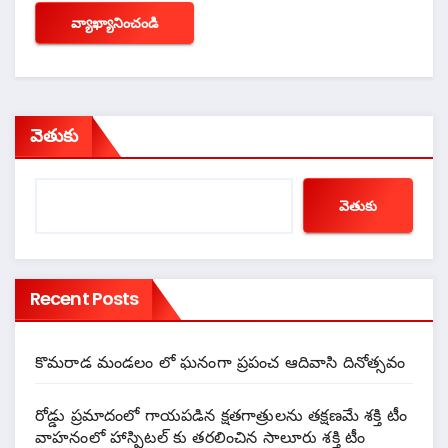
వెతుకు
వెతుకు
Recent Posts
కొమరాడ మండలం లో ఘనంగా ప్రపంచ ఆదివాసి దినోత్సవం
రోడ్డు ప్రమాదంలో గాయపడిన క్షతగాత్రులను తక్షణమే శక్తి టీం
వాహనంలో హాస్పిటల్ కు తరలించిన సాలూరు శక్తి టీం