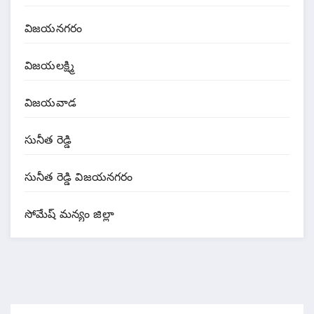
విజయనగరం
విజయలక్ష్మి
విజయవాడ
సునీత రెడ్డి
సునీత రెడ్డి విజయనగరం
సోమేష్ మన్యం జిల్లా