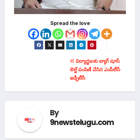
Spread the love
టపా
విద్యార్థులకు బ్యాగ్ షూస్
బెల్ట్ పంపిణీ చేసిన ఎంపీటీసీ
నావిగేషన్
జడ్పీటీసీ
By
9newstelugu.com