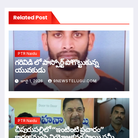
Related Post
PTR Naidu
గరివిడి లో పాస్పోర్ట్ పోగొట్టుకున్న
యువకుడు
జూలై 1, 2026
9NEWSTELUGU.COM
PTR Naidu
చీపురుపల్లిలో “ఇంటింటి ప్రచారం”
కార్యక్రమంపై నియోజకవర్గ స్థాయి సమీక్షా