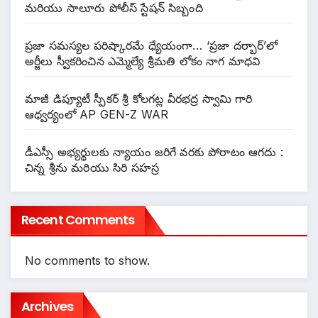
మరియు సాలూరు పోలీస్ స్టేషన్ సిబ్బంది
ప్రజా సమస్యల పరిష్కారమే ధ్యేయంగా… ‘ప్రజా దర్బార్’లో
అర్జీలు స్వీకరించిన ఎమ్మెల్యే శ్రీమతి లోకం నాగ మాధవి
మాజీ డిప్యూటీ స్పీకర్ శ్రీ కోలగట్ల వీరభద్ర స్వామి గారి
ఆధ్వర్యంలో AP GEN-Z WAR
డీఎస్సీ అభ్యర్థులకు న్యాయం జరిగే వరకు పోరాటం ఆగదు :
చిన్న శ్రీను మరియు సిరి సహస్ర
Recent Comments
No comments to show.
Archives