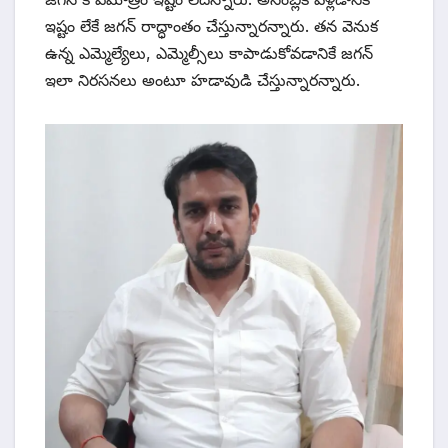
ఇష్టం లేకే జగన్ రాద్ధాంతం చేస్తున్నారన్నారు. తన వెనుక
ఉన్న ఎమ్మెల్యేలు, ఎమ్మెల్సీలు కాపాడుకోవడానికే జగన్
ఇలా నిరసనలు అంటూ హడావుడి చేస్తున్నారన్నారు.