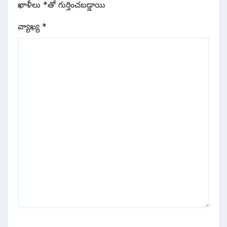
ఖాళీలు
*
‌తో గుర్తించబడ్డాయి
వ్యాఖ్య
*