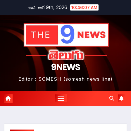
Skip
ఆది. ఆగ 9th, 2026
10:46:08 AM
to
content
9NEWS
Editor : SOMESH (somesh news line)