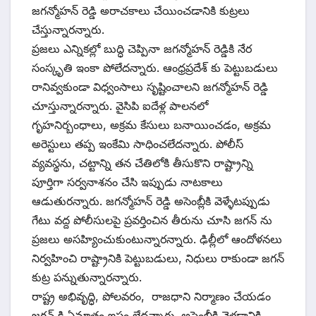
జగన్మోహన్ రెడ్డి అరాచకాలు చేయించడానికి కుట్రలు
చేస్తున్నారన్నారు.
ప్రజలు ఎన్నికల్లో బుద్ధి చెప్పినా జగన్మోహన్ రెడ్డికి నేర
సంస్కృతి ఇంకా పోలేదన్నారు. ఆంధ్రప్రదేశ్ కు పెట్టుబడులు
రానివ్వకుండా విధ్వంసాలు సృష్టించాలని జగన్మోహన్ రెడ్డి
చూస్తున్నారన్నారు. వైసిపి ఐదేళ్ల పాలనలో
గృహనిర్బంధాలు, అక్రమ కేసులు బనాయించడం, అక్రమ
అరెస్టులు తప్ప ఇంకేమి సాధించలేదన్నారు. పోలీస్
వ్యవస్థను, చట్టాన్ని తన చేతిలోకి తీసుకొని రాష్ట్రాన్ని
పూర్తిగా సర్వనాశనం చేసి ఇప్పుడు నాటకాలు
ఆడుతురన్నారు. జగన్మోహన్ రెడ్డి అసెంబ్లీకి వెళ్ళేటప్పుడు
గేటు వద్ద పోలీసులపై ప్రవర్తించిన తీరును చూసి జగన్ ను
ప్రజలు అసహ్యించుకుంటున్నారన్నారు. ఢిల్లీలో ఆందోళనలు
నిర్వహించి రాష్ట్రానికి పెట్టుబడులు, నిధులు రాకుండా జగన్
కుట్ర పన్నుతున్నారన్నారు.
రాష్ట్ర అభివృద్ధి, పోలవరం, రాజధాని నిర్మాణం చేయడం
జగన్ కి ఏమాత్రం ఇష్టం లేదన్నారు. అసెంబ్లీకి వెళ్లడానికి