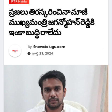
PTR Naidu
ప్రజలు తిరస్కరించినా మాజీ
ముఖ్యమంత్రి జగన్మోహన్ రెడ్డికి
ఇంకా బుద్ధి రాలేదు
By
9newstelugu.com
జూలై 23, 2024