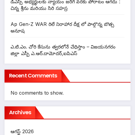
డీఎస్సీ అభ్యర్థులకు న్యాయం జరిగే వరకు పోరాటం ఆగదు :
చిన్న శ్రీను మరియు సిరి సహస్ర
Ap Gen-Z WAR రిలే నిరాహార దీక్ష లో పాల్గొన్న బొత్స
అనూష
ఎ.టి.ఎం. చోరి కేసును త్వరలోనే చేధిస్తాం – విజయనగరం
జిల్లా ఎస్పీ ఎ.ఆర్.దామోదర్,ఐపిఎస్
Recent Comments
No comments to show.
Archives
ఆగస్ట్ 2026