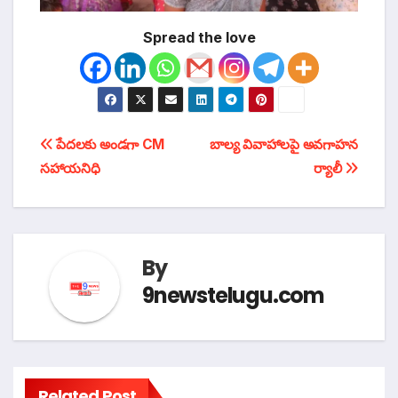
Spread the love
టపా
పేదలకు అండగా CM
బాల్య వివాహాలపై అవగాహన
సహాయనిధి
ర్యాలీ
నావిగేషన్
By
9newstelugu.com
Related Post