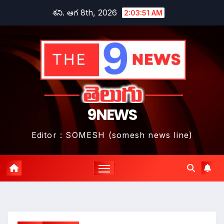
Skip
శని. ఆగ 8th, 2026
2:03:53 AM
to
content
9NEWS
Editor : SOMESH (somesh news line)