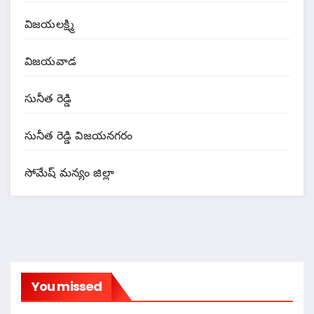
విజయలక్ష్మి
విజయవాడ
సునీత రెడ్డి
సునీత రెడ్డి విజయనగరం
సోమేష్ మన్యం జిల్లా
You missed