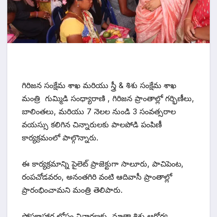
గిరిజన సంక్షేమ శాఖ మరియు స్త్రీ & శిశు సంక్షేమ శాఖ
మంత్రి గుమ్మిడి సంధ్యారాణి , గిరిజన ప్రాంతాల్లో గర్భిణీలు,
బాలింతలు, మరియు 7 నెలల నుండి 3 సంవత్సరాల
వయస్సు కలిగిన చిన్నారులకు పాలపోడి పంపిణీ
కార్యక్రమంలో పాల్గొన్నారు.
ఈ కార్యక్రమాన్ని పైలెట్ ప్రాజెక్టుగా సాలూరు, పాచిపెంట,
రంపచోడవరం, అనంతగిరి వంటి ఆదివాసీ ప్రాంతాల్లో
ప్రారంభించామని మంత్రి తెలిపారు.
పోషకాహార లోపం నివారణకు, మాతా శిశు ఆరోగ్య