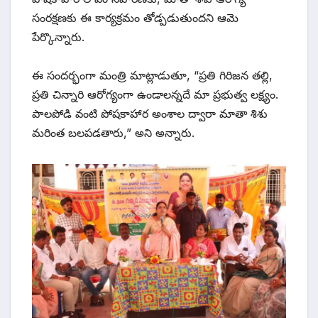
సంరక్షణకు ఈ కార్యక్రమం తోడ్పడుతుందని ఆమె
పేర్కొన్నారు.
ఈ సందర్భంగా మంత్రి మాట్లాడుతూ, “ప్రతి గిరిజన తల్లి,
ప్రతి చిన్నారి ఆరోగ్యంగా ఉండాలన్నదే మా ప్రభుత్వ లక్ష్యం.
పాలపోడి వంటి పోషకాహార అంశాల ద్వారా మాతా శిశు
మరింత బలపడతారు,” అని అన్నారు.