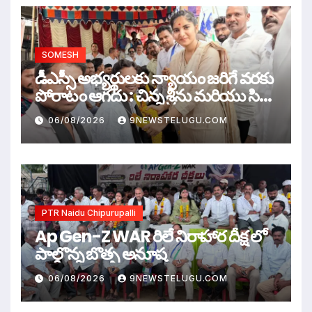
SOMESH
డీఎస్సీ అభ్యర్థులకు న్యాయం జరిగే వరకు
పోరాటం ఆగదు : చిన్న శ్రీను మరియు సిరి
సహస్ర
06/08/2026
9NEWSTELUGU.COM
PTR Naidu Chipurupalli
Ap Gen-Z WAR రిలే నిరాహార దీక్ష లో
పాల్గొన్న బొత్స అనూష
06/08/2026
9NEWSTELUGU.COM