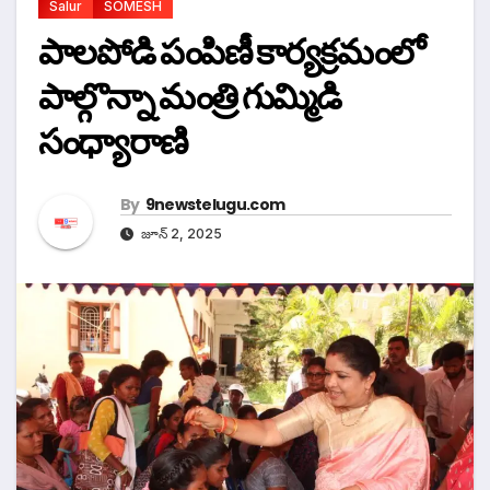
Salur
SOMESH
పాలపోడి పంపిణీ కార్యక్రమంలో
పాల్గొన్నా మంత్రి గుమ్మిడి
సంధ్యారాణి
By
9newstelugu.com
జూన్ 2, 2025