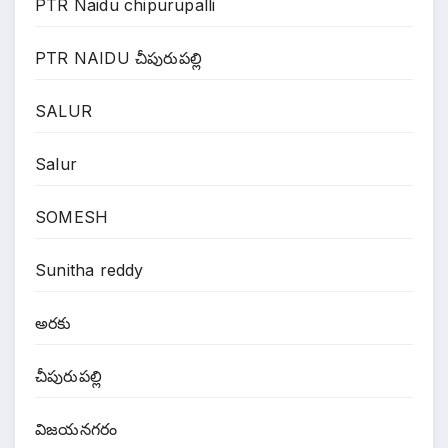
PTR Naidu chipurupalli
PTR NAIDU చీపురుపల్లి
SALUR
Salur
SOMESH
Sunitha reddy
అరకు
చీపురుపల్లి
విజయనగరం