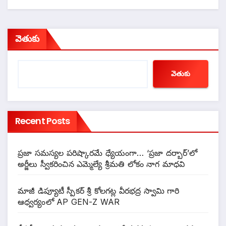
వెతుకు
వెతుకు
Recent Posts
ప్రజా సమస్యల పరిష్కారమే ధ్యేయంగా… ‘ప్రజా దర్బార్’లో
అర్జీలు స్వీకరించిన ఎమ్మెల్యే శ్రీమతి లోకం నాగ మాధవి
మాజీ డిప్యూటీ స్పీకర్ శ్రీ కోలగట్ల వీరభద్ర స్వామి గారి
ఆధ్వర్యంలో AP GEN-Z WAR