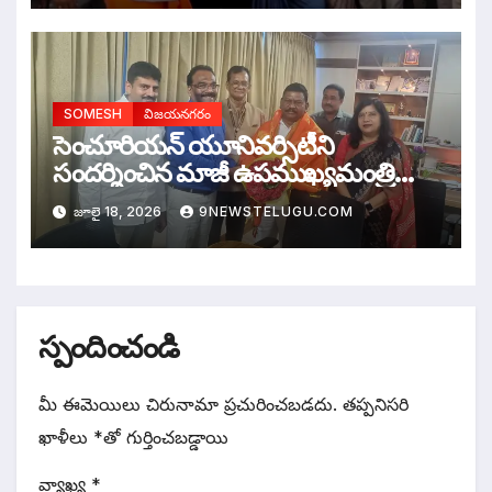
SOMESH
విజయనగరం
సెంచూరియన్ యూనివర్సిటీని
సందర్శించిన మాజీ ఉపముఖ్యమంత్రి
రాజన్నదొర
జూలై 18, 2026
9NEWSTELUGU.COM
స్పందించండి
మీ ఈమెయిలు చిరునామా ప్రచురించబడదు.
తప్పనిసరి
ఖాళీలు
*
‌తో గుర్తించబడ్డాయి
వ్యాఖ్య
*