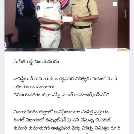
సునీత రెడ్డి విజయనగరం
కానిస్టేబుల్ కుమారుడి అత్యవసర చికిత్సకు గంటలో రూ.5
లక్షల రుణం మంజూరు
*విజయనగరం జిల్లా ఎస్పీ ఎ.ఆర్.దామోదర్,ఐపీఎస్*
విజయనగరం జిల్లాలో కానిస్టేబులుగా ఎంపికై ప్రస్తుతం
ఈగల్ విభాగంలో డిప్యుటేషన్ పై పని చేస్తున్న బి.చరణ్
కుమార్ కుమారుడికి అత్యవసర వైద్య చికిత్స నిమిత్తం రూ.5