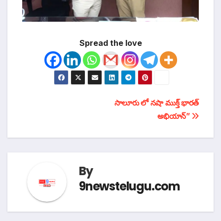
Spread the love
టపా
సాలూరు లో నషా ముక్త్ భారత్
అభియాన్”
నావిగేషన్
By
9newstelugu.com