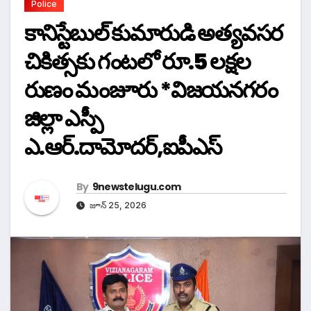
Police
కానిస్టేబుల్ కుమారుడి అత్యవసర
చికిత్సకు గంటలో రూ.5 లక్షల
రుణం మంజూరు *విజయనగరం
జిల్లా ఎస్పీ
ఎ.ఆర్.దామోదర్,ఐపీఎస్
By
9newstelugu.com
జూన్ 25, 2026