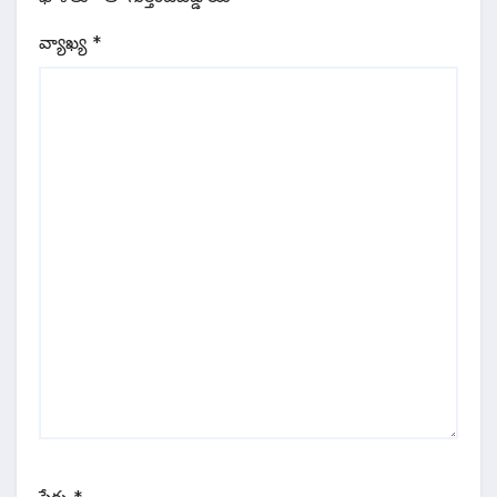
వ్యాఖ్య
*
పేరు
*