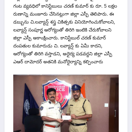
గంట వ్యవధిలో కానిస్టేబులు చరణ్ కుమార్ కు రూ. 5 లక్షల
రుణాన్ని మంజూరు చేసినట్లుగా జిల్లా ఎస్పీ తెలిపారు. ఈ
డబ్బును చి.లవ్యాన్ష్ శస్త్ర చికిత్సకు వినియోగించుకోవాలని,
లవ్యాన్ష్ సంపూర్ణ ఆరోగ్యంతో తిరిగి ఇంటికి చేరుకోవాలని
జిల్లా ఎస్పీ ఆకాంక్షించారు. కానిస్టేబుల్ చరణ్ కుమార్
దంపతుల కుమారుడు చి. లవ్యాన్ష్ కు ఏమీ కాదని,
ఆరోగ్యంతో తిరిగి వస్తాడని, అధైర్య పడవద్దని జిల్లా ఎస్పీ
ఎఆర్ దామోదర్ అతనికి మనోధైర్యాన్ని కల్పించారు