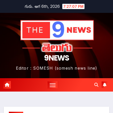
Skip
గురు. ఆగ 6th, 2026
7:27:08 PM
to
content
9NEWS
Editor : SOMESH (somesh news line)