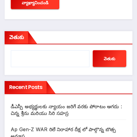
వెతుకు
వెతుకు
Recent Posts
డీఎస్సీ అభ్యర్థులకు న్యాయం జరిగే వరకు పోరాటం ఆగదు :
చిన్న శ్రీను మరియు సిరి సహస్ర
Ap Gen-Z WAR రిలే నిరాహార దీక్ష లో పాల్గొన్న బొత్స
అనూష