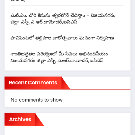
ఎ.టి.ఎం. చోరి కేసును త్వరలోనే చేధిస్తాం – విజయనగరం
జిల్లా ఎస్పీ ఎ.ఆర్.దామోదర్,ఐపిఎస్
పాచిపెంటలో తల్లిపాల వారోత్సవాలు ఘనంగా నిర్వహణ
శాంతిభద్రతల పరిరక్షణలో మీ సేవలు అభినందనీయం
విజయనగరం జిల్లా ఎస్పీ ఎ.ఆర్.దామోదర్,ఐపిఎస్
Recent Comments
No comments to show.
Archives