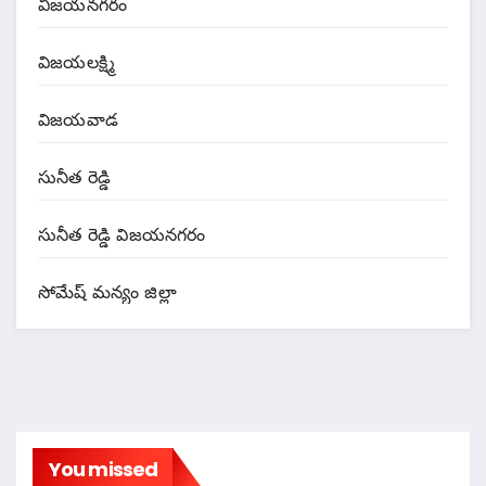
విజయనగరం
విజయలక్ష్మి
విజయవాడ
సునీత రెడ్డి
సునీత రెడ్డి విజయనగరం
సోమేష్ మన్యం జిల్లా
You missed