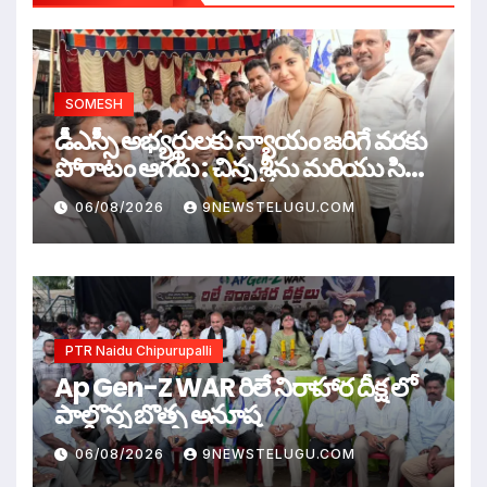
SOMESH
డీఎస్సీ అభ్యర్థులకు న్యాయం జరిగే వరకు
పోరాటం ఆగదు : చిన్న శ్రీను మరియు సిరి
సహస్ర
06/08/2026
9NEWSTELUGU.COM
PTR Naidu Chipurupalli
Ap Gen-Z WAR రిలే నిరాహార దీక్ష లో
పాల్గొన్న బొత్స అనూష
06/08/2026
9NEWSTELUGU.COM