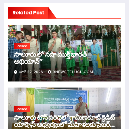
Related Post
Police
సాలూరు లో నషా ముక్త్ భారత్
అభియాన్”
జూన్ 22, 2026
9NEWSTELUGU.COM
Police
సాలూరు టౌన్ పరిధిలో గ్రామీణకూట్ క్రెడిట్
యాక్సెస్ ఆధ్వర్యంలో మహిళలకు సైబర్