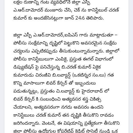
లక్షల రుణాన్ని గంట వ్యవధిలోనే జిల్లా ఎస్పీ
ఎ.ఆర్.దామోదర్ మంజూరు చేసి, చెక్ ను కానిస్టేబుల్ చరణ్
కుమార్ కు అందజేసినట్లుగా జూన్ 24న తెలిపారు.
జిల్లా ఎస్పీ ఎ.ఆర్.దామోదర్,ఐపిఎస్ గారు మాట్లాడుతూ –
పోలీసు సంక్షేమాన్ని దృష్టిలో పెట్టుకొని అవసరమైన సంక్షేమ
చర్యలను ఎప్పటికప్పుడు తీసుకుంటున్నామన్నారు. జిల్లాలో
పోలీసు కానిస్టేబులుగా ఎంపికై, ప్రస్తుత ఈగల్ విభాగంలో
డిప్యుటేషన్ పై పనిచేస్తున్న బి.చరణ్ కుమార్ ఏకైక
కుమారుడు చిరంజీవి బి.లవ్యాన్ష్ (ఒకటిన్నర సం.లు) గత
కొన్ని మాసాలుగా లివర్ కేన్సర్ తో ఇబ్బందులు
పడుతున్నట్లు, ప్రస్తుతం చి.లవ్యాన్ష్ కు హైదరాబాద్ లో
లివర్ కేన్సర్ కి సంబంధించి అత్యవసర శస్త్ర చికిత్స
చేయాలని, అత్యవసరంగా నగదు అవసరం ఉందని
కానిస్టేబులు చరణ్ కుమార్ తన దృష్టికి తీసుకొని రావడం
జరిగిందన్నారు. వెంటనే, ఈ విషయాన్ని ప్రత్యేకంగా తీసుకొని
జిల్లా పోలీసు ఉద్యోగుల కోపరేటివ్ క్రెడిట్ సొసైటీ నుండి ఒక