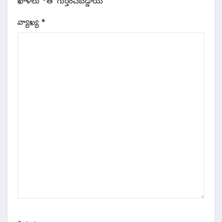
ఖాళీలు
*
‌తో గుర్తించబడ్డాయి
వ్యాఖ్య
*