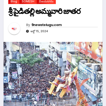
Blog
SOMESH
విజయనగరం
శ్రీ పైడితల్లి అమ్మవారి జాతర
By
9newstelugu.com
అక్టో 15, 2024