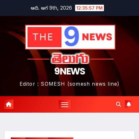
Skip
ఆది. ఆగ 9th, 2026
12:35:59 PM
to
content
9NEWS
Editor : SOMESH (somesh news line)