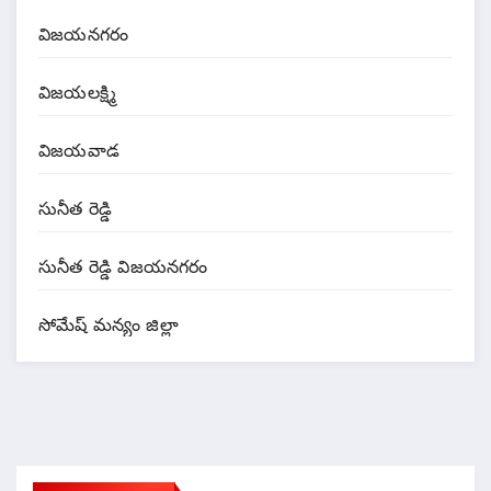
విజయనగరం
విజయలక్ష్మి
విజయవాడ
సునీత రెడ్డి
సునీత రెడ్డి విజయనగరం
సోమేష్ మన్యం జిల్లా