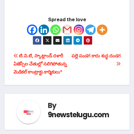
Spread the love
టపా
టి.వి.టి, స్కాట్లాండ్ దళారీ
పల్లె పండగ కాదు శుద్ధ దండగ
ఏజెన్సీల చేతుల్లో నలిగిపోతున్న
నావిగేషన్
మెడికల్ కాంట్రాక్టు కార్మికులు*
By
9newstelugu.com