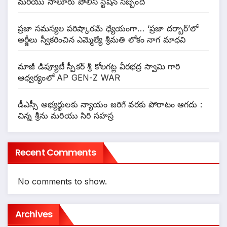
మరియు సాలూరు పోలీస్ స్టేషన్ సిబ్బంది
ప్రజా సమస్యల పరిష్కారమే ధ్యేయంగా… ‘ప్రజా దర్బార్’లో
అర్జీలు స్వీకరించిన ఎమ్మెల్యే శ్రీమతి లోకం నాగ మాధవి
మాజీ డిప్యూటీ స్పీకర్ శ్రీ కోలగట్ల వీరభద్ర స్వామి గారి
ఆధ్వర్యంలో AP GEN-Z WAR
డీఎస్సీ అభ్యర్థులకు న్యాయం జరిగే వరకు పోరాటం ఆగదు :
చిన్న శ్రీను మరియు సిరి సహస్ర
Recent Comments
No comments to show.
Archives