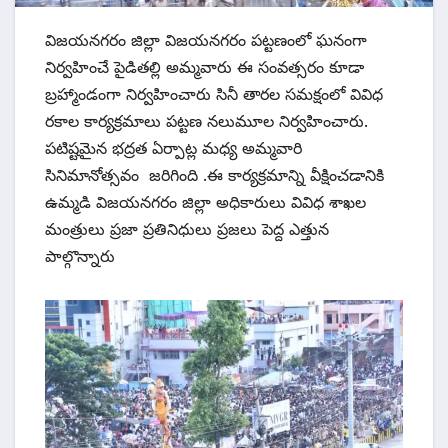
విజయనగరం జిల్లా విజయనగరం పట్టణంలో ఘనంగా
నిర్వహించే పైడితల్లి అమ్మవారు ఈ సంవత్సరం కూడా
బ్రహ్మాండంగా నిర్వహించారు సినీ తారల సమక్షంలో వివిధ
రకాల కార్యక్రమాలు పట్టణ నలుమూల నిర్వహించారు.
పటిష్టమైన భద్రత ఏర్పాట్ల మధ్య అమ్మవారి
సినిమానోత్సవం జరిగింది .ఈ కార్యక్రమాన్ని వీక్షించడానికి
ఉమ్మడి విజయనగరం జిల్లా అధికారులు వివిధ శాఖల
మంత్రులు ప్రజా ప్రతినిధులు ప్రజలు పెద్ద ఎత్తున
పాల్గొన్నారు