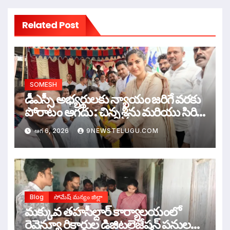
Related Post
SOMESH
డీఎస్సీ అభ్యర్థులకు న్యాయం జరిగే వరకు
పోరాటం ఆగదు : చిన్న శ్రీను మరియు సిరి
సహస్ర
ఆగ 6, 2026
9NEWSTELUGU.COM
Blog
సోమేష్ మన్యం జిల్లా
మక్కువ తహసీల్దార్ కార్యాలయంలో
రెవెన్యూ రికార్డుల డిజిటలైజేషన్ పనులను