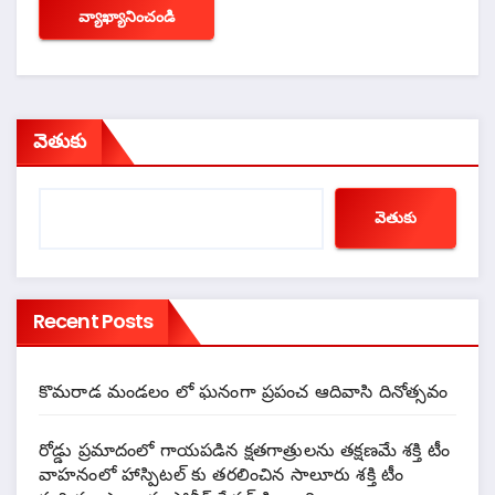
వెతుకు
వెతుకు
Recent Posts
కొమరాడ మండలం లో ఘనంగా ప్రపంచ ఆదివాసి దినోత్సవం
రోడ్డు ప్రమాదంలో గాయపడిన క్షతగాత్రులను తక్షణమే శక్తి టీం
వాహనంలో హాస్పిటల్ కు తరలించిన సాలూరు శక్తి టీం