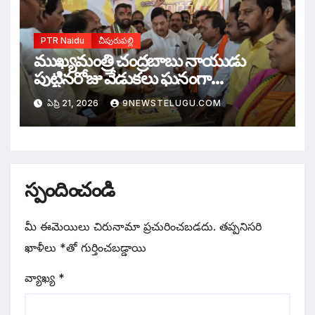
PTR Naidu
చీపురుపల్లి
ముఖ్యమంత్రి చంద్రబాబు నాయుడు
పుట్టినరోజు వేడుకలు ఘనంగా
నిర్వహించిన ఎమ్మెల్యే కళా వెంకట్రావు
ఏప్రి 21, 2026
9NEWSTELUGU.COM
స్పందించండి
మీ ఈమెయిలు చిరునామా ప్రచురించబడదు.
తప్పనిసరి
ఖాళీలు
*
‌తో గుర్తించబడ్డాయి
వ్యాఖ్య
*