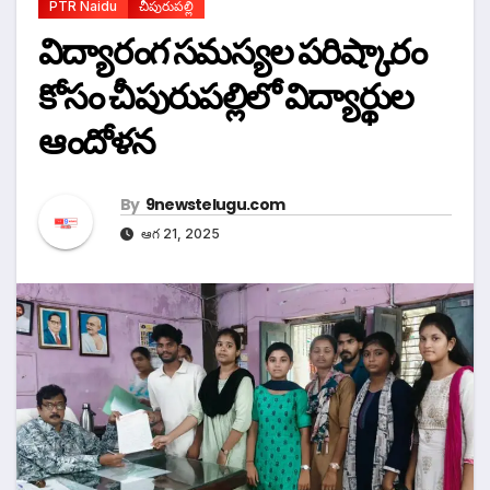
PTR Naidu
చీపురుపల్లి
విద్యారంగ సమస్యల పరిష్కారం
కోసం చీపురుపల్లిలో విద్యార్థుల
ఆందోళన
By
9newstelugu.com
ఆగ 21, 2025