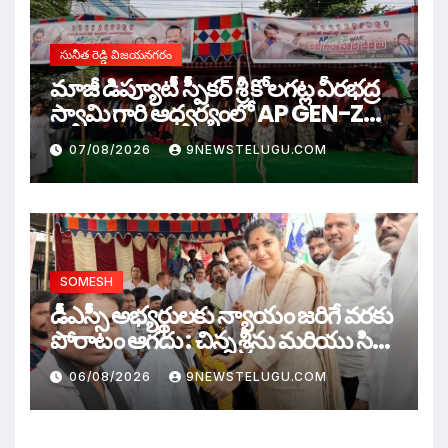
సునీత రెడ్డి విజయనగరం
మాజీ డిప్యూటీ స్పీకర్ శ్రీ కోలగట్ల వీరభద్ర
స్వామి గారి ఆధ్వర్యంలో AP GEN-Z
WAR
07/08/2026
9NEWSTELUGU.COM
SOMESH
డీఎస్సీ అభ్యర్థులకు న్యాయం జరిగే వరకు
పోరాటం ఆగదు : చిన్న శ్రీను మరియు సిరి
సహస్ర
06/08/2026
9NEWSTELUGU.COM