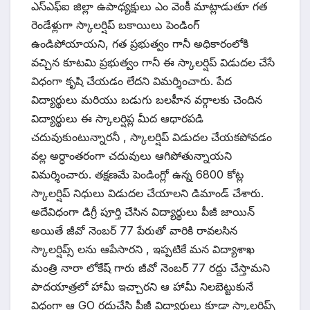
ఎస్ఎఫ్ఐ జిల్లా ఉపాధ్యక్షులు ఎం వెంకీ మాట్లాడుతూ గత
రెండేళ్లుగా స్కాలర్షిప్ బకాయిలు పెండింగ్
ఉండిపోయాయని, గత ప్రభుత్వం గానీ అధికారంలోకి
వచ్చిన కూటమి ప్రభుత్వం గానీ ఈ స్కాలర్షిప్ విడుదల చేసే
విధంగా కృషి చేయడం లేదని విమర్శించారు. పేద
విద్యార్థులు మరియు బడుగు బలహీన వర్గాలకు చెందిన
విద్యార్థులు ఈ స్కాలర్షిప్ల మీద ఆధారపడి
చదువుకుంటున్నారనీ , స్కాలర్షిప్ విడుదల చేయకపోవడం
వల్ల అర్ధాంతరంగా చదువులు ఆగిపోతున్నాయని
విమర్శించారు. తక్షణమే పెండింగ్లో ఉన్న 6800 కోట్ల
స్కాలర్షిప్ నిధులు విడుదల చేయాలని డిమాండ్ చేశారు.
అదేవిధంగా డిగ్రీ పూర్తి చేసిన విద్యార్థులు పీజీ జాయిన్
అయితే జీవో నెంబర్ 77 పేరుతో వారికి రావలసిన
స్కాలర్షిప్స్ లను ఆపేసారని , ఇప్పటికే మన విద్యాశాఖ
మంత్రి నారా లోకేష్ గారు జీవో నెంబర్ 77 రద్దు చేస్తామని
పాదయాత్రలో హామీ ఇచ్చారని ఆ హామీ నిలబెట్టుకునే
విధంగా ఆ GO రద్దుచేసి పీజీ విద్యార్థులు కూడా స్కాలర్షిప్స్