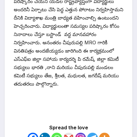
పరిష్కారం చేయని యెడల రాష్ట్రవ్యాప్తంగా విద్యార్థులు
అందరినీ ఏర్పాటు చేసి పెద్ద ఎత్తున పోరాటం నిర్వహిస్తామని
దీనికి విద్యాశాఖ మంత్రి బాధ్యత వహించాల్సి ఉంటుందని
హెచ్చరించారు. విద్యార్థులంతా సమస్యల పరిష్కారం కోసం
నినాదాలు చేస్తూ బస్టాండ్ వద్ద మానవహారం
నిర్వహించారు. అనంతరం చీపురుపల్లి MRO గారికీ
వినతిపత్రం అందజేయ్యడం జారిగింది ఈ కార్యక్రమంలో
ఎస్ఎఫ్ఐ జిల్లా సహాయ కార్యదర్శి పి రమేష్, జిల్లా కమిటీ
సభ్యులు భారతి ,నాని మరియు చీపురుపల్లి మండలం
కమిటీ సభ్యులు తేజ, శ్రీలత, మధులత, జగదీష్ మరియు
తదుతరలు పాల్గొన్నారు.
Spread the love