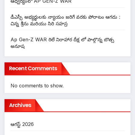
ఆధ్వర్యంలో AP GEN-Z WAR
డీఎస్సీ అభ్యర్థులకు న్యాయం జరిగే వరకు పోరాటం ఆగదు :
చిన్న శ్రీను మరియు సిరి సహస్ర
Ap Gen-Z WAR రిలే నిరాహార దీక్ష లో పాల్గొన్న బొత్స
అనూష
Recent Comments
No comments to show.
Archives
ఆగస్ట్ 2026