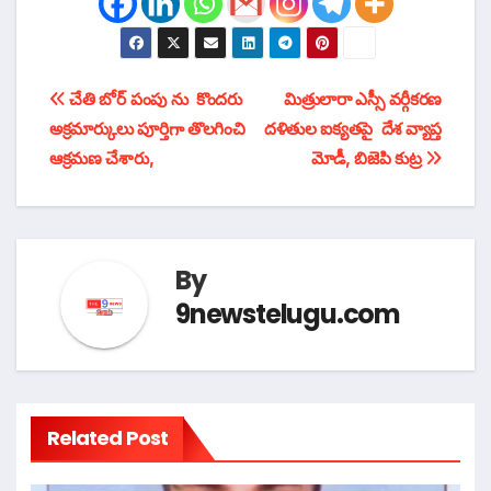
టపా
చేతి బోర్ పంపు ను కొందరు
మిత్రులారా ఎస్సీ వర్గీకరణ
అక్రమార్కులు పూర్తిగా తొలగించి
దళితుల ఐక్యతపై దేశ వ్యాప్త
నావిగేషన్
ఆక్రమణ చేశారు,
మోడీ, బిజెపి కుట్ర
By
9newstelugu.com
Related Post