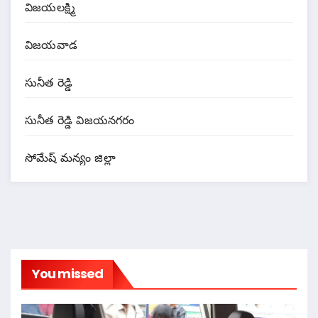
విజయలక్ష్మి
విజయవాడ
సునీత రెడ్డి
సునీత రెడ్డి విజయనగరం
సోమేష్ మన్యం జిల్లా
You missed