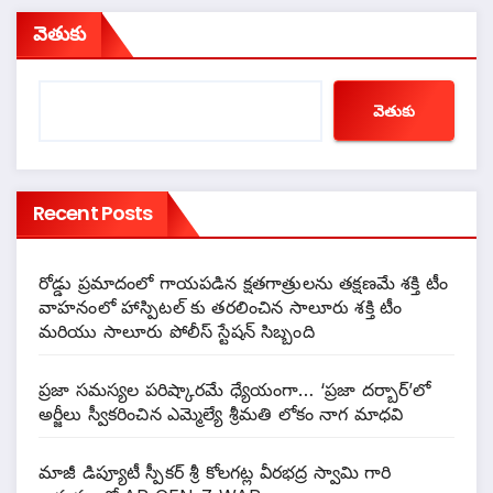
వెతుకు
వెతుకు
Recent Posts
రోడ్డు ప్రమాదంలో గాయపడిన క్షతగాత్రులను తక్షణమే శక్తి టీం
వాహనంలో హాస్పిటల్ కు తరలించిన సాలూరు శక్తి టీం
మరియు సాలూరు పోలీస్ స్టేషన్ సిబ్బంది
ప్రజా సమస్యల పరిష్కారమే ధ్యేయంగా… ‘ప్రజా దర్బార్’లో
అర్జీలు స్వీకరించిన ఎమ్మెల్యే శ్రీమతి లోకం నాగ మాధవి
మాజీ డిప్యూటీ స్పీకర్ శ్రీ కోలగట్ల వీరభద్ర స్వామి గారి