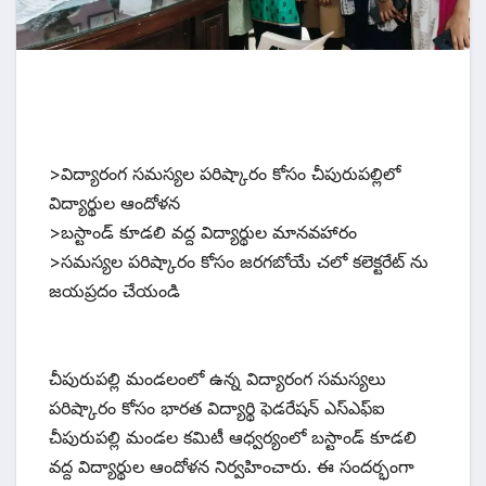
>విద్యారంగ సమస్యల పరిష్కారం కోసం చీపురుపల్లిలో
విద్యార్థుల ఆందోళన
>బస్టాండ్ కూడలి వద్ద విద్యార్థుల మానవహారం
>సమస్యల పరిష్కారం కోసం జరగబోయే చలో కలెక్టరేట్ ను
జయప్రదం చేయండి
చీపురుపల్లి మండలంలో ఉన్న విద్యారంగ సమస్యలు
పరిష్కారం కోసం భారత విద్యార్థి ఫెడరేషన్ ఎస్ఎఫ్ఐ
చీపురుపల్లి మండల కమిటీ ఆధ్వర్యంలో బస్టాండ్ కూడలి
వద్ద విద్యార్థుల ఆందోళన నిర్వహించారు. ఈ సందర్భంగా