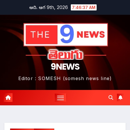
Skip
ఆది. ఆగ 9th, 2026
7:46:38 AM
to
content
9NEWS
Editor : SOMESH (somesh news line)