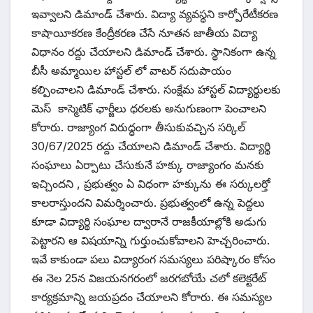
ఇవ్వాలని డిమాండ్ చేశారు. విద్యా వ్యవస్థని కార్పోరేటీకరణ
కాషాయీకరణ కేంద్రీకరణ చేసే నూతన జాతీయ విద్యా
విధానం రద్దు చేయాలని డిమాండ్ చేశారు. స్థానికంగా ఉన్న
బీసీ అమ్మాయిల హాస్టల్ లో వాటర్ సదుపాయం
కల్పించాలని డిమాండ్ చేశారు. సంక్షేమ హాస్టల్ విద్యార్థులకు
మెస్ కాస్మెటిక్ ఛార్జీలు ధరలకు అనుగుణంగా పెంచాలని
కోరారు. రాజ్యాంగ విరుద్ధంగా తీసుకువచ్చిన సర్కిల్
30/67/2025 రద్దు చేయాలని డిమాండ్ చేశారు. విద్యార్థి
సంఘాలు ఏర్పాటు చేసుకునే హక్కు రాజ్యాంగం మనకు
ఇచ్చిందని , ప్రభుత్వం ఏ విధంగా హక్కును ఈ సర్కులర్తో
కాలరాస్తుందని విమర్శించారు. ప్రభుత్వంలో ఉన్న పెద్దలు
కూడా విద్యార్థి సంఘాల ద్వారానే రాజకీయాల్లోకి అడుగు
పెట్టారని ఆ విషయాన్ని గుర్తుంచుకోవాలని హెచ్చరించారు.
ఇవే కాకుండా పలు విద్యారంగ సమస్యలు పరిష్కారం కోసం
ఈ నెల 25న విజయనగరంలో జరగబోయే చలో కలెక్టరేట్
కార్యక్రమాన్ని జయప్రదం చేయాలని కోరారు. ఈ సమస్యల