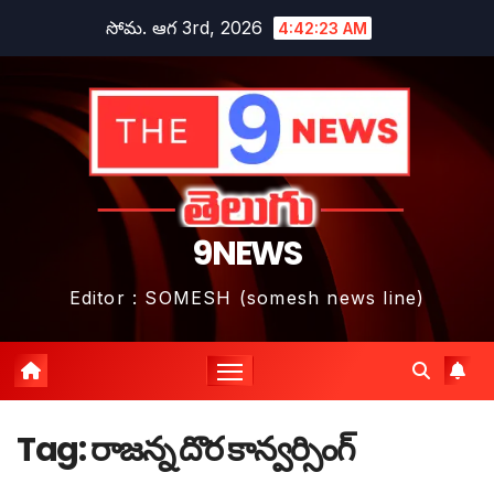
Skip
సోమ. ఆగ 3rd, 2026
4:42:23 AM
to
content
9NEWS
Editor : SOMESH (somesh news line)
Tag:
రాజన్న దొర కాన్వర్సింగ్