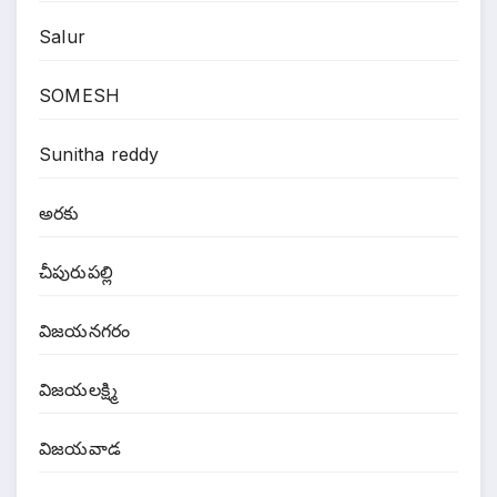
Salur
SOMESH
Sunitha reddy
అరకు
చీపురుపల్లి
విజయనగరం
విజయలక్ష్మి
విజయవాడ