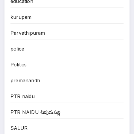
education
kurupam
Parvathipuram
police
Politics
premanandh
PTR naidu
PTR NAIDU చీపురుపల్లి
SALUR