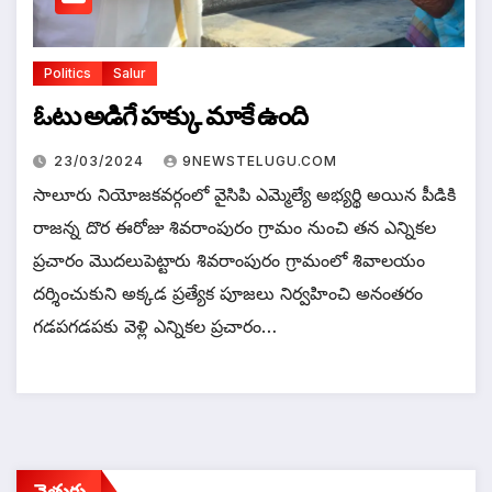
Politics
Salur
ఓటు అడిగే హక్కు మాకే ఉంది
23/03/2024
9NEWSTELUGU.COM
సాలూరు నియోజకవర్గంలో వైసిపి ఎమ్మెల్యే అభ్యర్థి అయిన పీడికి
రాజన్న దొర ఈరోజు శివరాంపురం గ్రామం నుంచి తన ఎన్నికల
ప్రచారం మొదలుపెట్టారు శివరాంపురం గ్రామంలో శివాలయం
దర్శించుకుని అక్కడ ప్రత్యేక పూజలు నిర్వహించి అనంతరం
గడపగడపకు వెళ్లి ఎన్నికల ప్రచారం…
వెతుకు