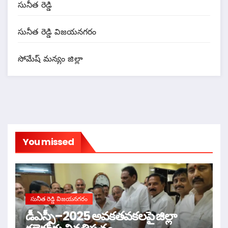
సునీత రెడ్డి
సునీత రెడ్డి విజయనగరం
సోమేష్ మన్యం జిల్లా
You missed
సునీత రెడ్డి విజయనగరం
డీఎస్సీ–2025 అవకతవకలపై జిల్లా