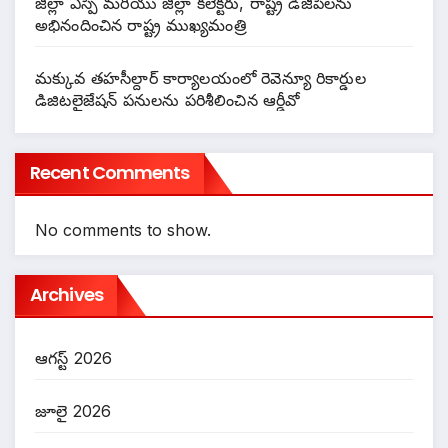
జిల్లా ఎస్పీ మరియు జిల్లా కలెక్టరు, రాష్ట్ర డీజీపీలను
అభినందించిన రాష్ట్ర ముఖ్యమంత్రి
మక్కువ తహసీల్దార్ కార్యాలయంలో రెవెన్యూ రికార్డుల
డిజిటలైజేషన్ పనులను పరిశీలించిన ఆర్డీవో
Recent Comments
No comments to show.
Archives
ఆగస్ట్ 2026
జూలై 2026