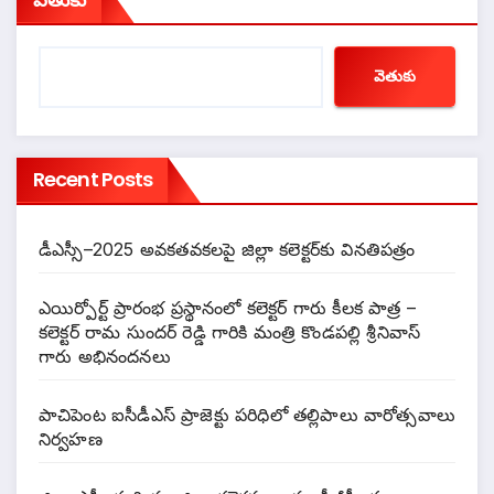
వెతుకు
Recent Posts
డీఎస్సీ–2025 అవకతవకలపై జిల్లా కలెక్టర్‌కు వినతిపత్రం
ఎయిర్పోర్ట్ ప్రారంభ ప్రస్థానంలో కలెక్టర్ గారు కీలక పాత్ర –
కలెక్టర్ రామ సుందర్ రెడ్డి గారికి మంత్రి కొండపల్లి శ్రీనివాస్
గారు అభినందనలు
పాచిపెంట ఐసీడీఎస్ ప్రాజెక్టు పరిధిలో తల్లిపాలు వారోత్సవాలు
నిర్వహణ