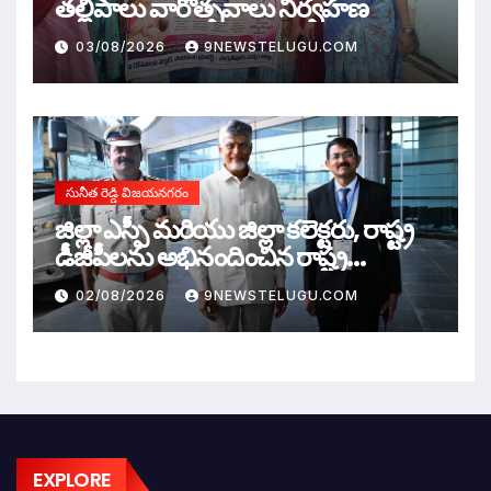
తల్లిపాలు వారోత్సవాలు నిర్వహణ
03/08/2026
9NEWSTELUGU.COM
సునీత రెడ్డి విజయనగరం
జిల్లా ఎస్పీ మరియు జిల్లా కలెక్టరు, రాష్ట్ర
డీజీపీలను అభినందించిన రాష్ట్ర
ముఖ్యమంత్రి
02/08/2026
9NEWSTELUGU.COM
EXPLORE