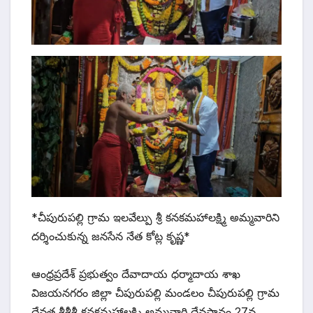
*చీపురుపల్లి గ్రామ ఇలవేల్పు శ్రీ కనకమహాలక్ష్మి అమ్మవారిని
దర్శించుకున్న జనసేన నేత కోట్ల కృష్ణ*
ఆంధ్రప్రదేశ్ ప్రభుత్వం దేవాదాయ ధర్మాదాయ శాఖ
విజయనగరం జిల్లా చీపురుపల్లి మండలం చీపురుపల్లి గ్రామ
దేవత శ్రీశ్రీశ్రీ కనకమహాలక్ష్మి అమ్మవారి దేవస్థానం 27వ