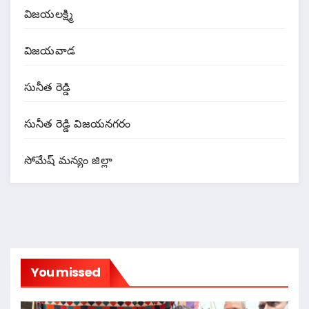
విజయలక్ష్మి
విజయవాడ
సునీత రెడ్డి
సునీత రెడ్డి విజయనగరం
సోమేష్ మన్యం జిల్లా
You missed