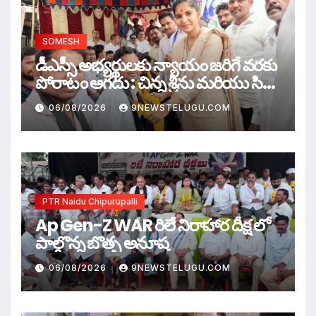
SOMESH
డీఎస్సీ అభ్యర్థులకు న్యాయం జరిగే వరకు
పోరాటం ఆగదు : చిన్న శ్రీను మరియు సిరి
సహస్ర
06/08/2026
9NEWSTELUGU.COM
PTR Naidu Chipurupalli
Ap Gen-Z WAR రిలే నిరాహార దీక్ష లో
పాల్గొన్న బొత్స అనూష
06/08/2026
9NEWSTELUGU.COM