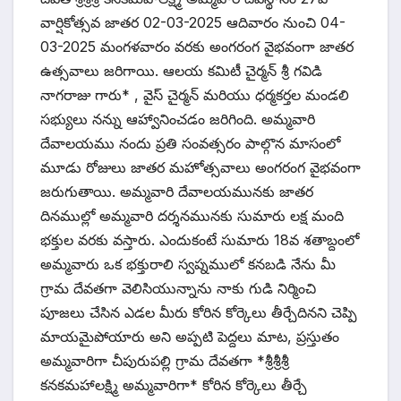
వార్షికోత్సవ జాతర 02-03-2025 ఆదివారం నుంచి 04-
03-2025 మంగళవారం వరకు అంగరంగ వైభవంగా జాతర
ఉత్సవాలు జరిగాయి. ఆలయ కమిటీ చైర్మన్ శ్రీ గవిడి
నాగరాజు గారు* , వైస్ చైర్మన్ మరియు ధర్మకర్తల మండలి
సభ్యులు నన్ను ఆహ్వానించడం జరిగింది. అమ్మవారి
దేవాలయము నందు ప్రతి సంవత్సరం పాల్గొన మాసంలో
మూడు రోజులు జాతర మహోత్సవాలు అంగరంగ వైభవంగా
జరుగుతాయి. అమ్మవారి దేవాలయమునకు జాతర
దినముల్లో అమ్మవారి దర్శనమునకు సుమారు లక్ష మంది
భక్తుల వరకు వస్తారు. ఎందుకంటే సుమారు 18వ శతాబ్దంలో
అమ్మవారు ఒక భక్తురాలి స్వప్నములో కనబడి నేను మీ
గ్రామ దేవతగా వెలిసియున్నాను నాకు గుడి నిర్మించి
పూజలు చేసిన ఎడల మీరు కోరిన కోర్కెలు తీర్చేదినని చెప్పి
మాయమైపోయారు అని అప్పటి పెద్దలు మాట, ప్రస్తుతం
అమ్మవారిగా చీపురుపల్లి గ్రామ దేవతగా *శ్రీశ్రీశ్రీ
కనకమహాలక్ష్మి అమ్మవారిగా* కోరిన కోర్కెలు తీర్చే