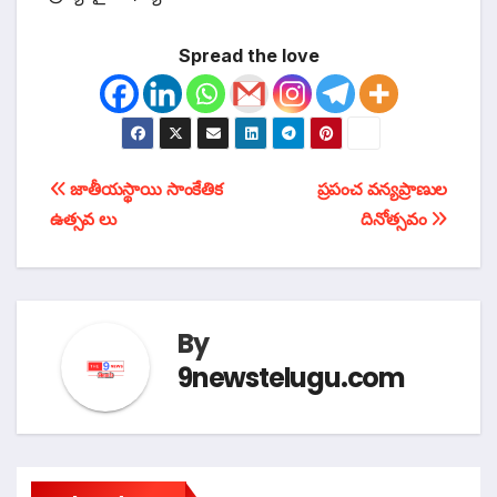
Spread the love
టపా
జాతీయస్థాయి సాంకేతిక
ప్రపంచ వన్యప్రాణుల
ఉత్సవ లు
దినోత్సవం
నావిగేషన్
By
9newstelugu.com