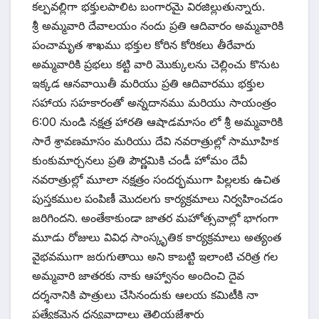
కల్పవల్లిగా భక్తులపాలిట బంగారమై విరజిల్లుతున్నారు.
శ్రీ అమ్మవారి దేవాలయం నందు ప్రతి ఆదివారం అమ్మవారికి
పంచామృత శాఖము భక్తుల కోరిన కోరికలు తీరేవారు
అమ్మవారికి ప్రభలు కట్టి వారి మొక్కులను చెల్లించు కొనుట
ఇక్కడ ఆనవాయితీ మరియు ప్రతి ఆదివారము భక్తుల
సహాయ సహకారంతో అన్నదానము మరియు సాయంత్రం
6:00 నుండి నక్షత్ర హారతి ఆషాడమాసం లో శ్రీ అమ్మవారికి
సారే శ్రావణమాసం మరియు దేవి నవరాత్రుల్లో సామూహిక
కుంకుమార్చనలు ప్రతి పౌర్ణమికి చండీ హోమం దేవీ
నవరాత్రుల్లో మూలా నక్షత్రం సందర్భముగా పిల్లలకు ఉచిత
పుస్తకముల పంపిణీ మొదలగు కార్యక్రమాలు నిర్వహించడం
జరిగిందని. అంతేకాకుండా జాతర మహోత్సవాల్లో భాగంగా
మూడు రోజులు వివిధ సాంస్కృతిక కార్యక్రమాలు అత్యంత
వైభవముగా జరుగుతాయి అని కాబట్టి ఇలాంటి చరిత్ర గల
అమ్మవారి జాతరకు నాకు ఆహ్వానం అందించి దైవ
దర్శనానికి పాత్రులు చేసినందుకు ఆలయ కమిటీకి నా
ప్రత్యేకమైన ధన్యవాదాలు తెలియజేశారు