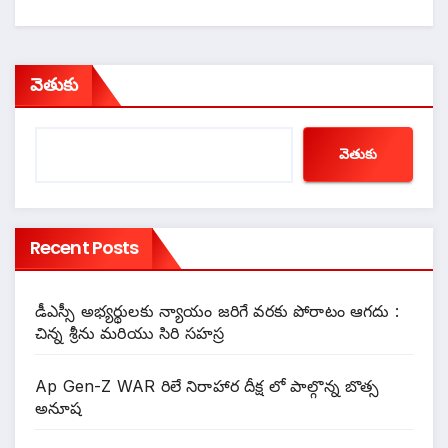
వెతుకు
వెతుకు
Recent Posts
డీఎస్సీ అభ్యర్థులకు న్యాయం జరిగే వరకు పోరాటం ఆగదు :
చిన్న శ్రీను మరియు సిరి సహస్ర
Ap Gen-Z WAR రిలే నిరాహార దీక్ష లో పాల్గొన్న బొత్స
అనూష