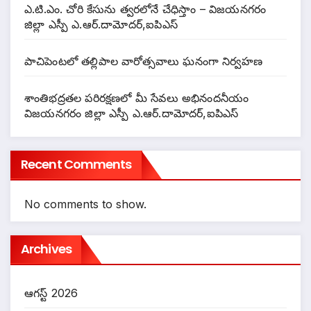
ఎ.టి.ఎం. చోరి కేసును త్వరలోనే చేధిస్తాం – విజయనగరం
జిల్లా ఎస్పీ ఎ.ఆర్.దామోదర్,ఐపిఎస్
పాచిపెంటలో తల్లిపాల వారోత్సవాలు ఘనంగా నిర్వహణ
శాంతిభద్రతల పరిరక్షణలో మీ సేవలు అభినందనీయం
విజయనగరం జిల్లా ఎస్పీ ఎ.ఆర్.దామోదర్,ఐపిఎస్
Recent Comments
No comments to show.
Archives
ఆగస్ట్ 2026