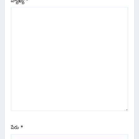
వ్యాఖ్య
*
పేరు
*