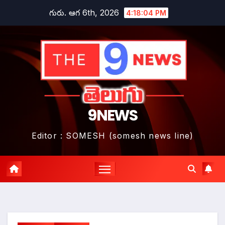
Skip
గురు. ఆగ 6th, 2026
4:18:06 PM
to
content
9NEWS
Editor : SOMESH (somesh news line)