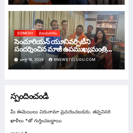
SOMESH
విజయనగరం
సెంచూరియన్ యూనివర్సిటీని
సందర్శించిన మాజీ ఉపముఖ్యమంత్రి
రాజన్నదొర
జూలై 18, 2026
9NEWSTELUGU.COM
స్పందించండి
మీ ఈమెయిలు చిరునామా ప్రచురించబడదు.
తప్పనిసరి
ఖాళీలు
*
‌తో గుర్తించబడ్డాయి