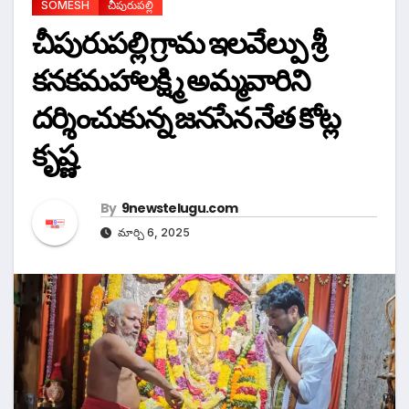
SOMESH
చీపురుపల్లి
చీపురుపల్లి గ్రామ ఇలవేల్పు శ్రీ
కనకమహాలక్ష్మి అమ్మవారిని
దర్శించుకున్న జనసేన నేత కోట్ల
కృష్ణ
By
9newstelugu.com
మార్చి 6, 2025