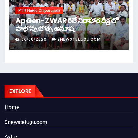
PTR Naidu Chipurupalli
Ap Gen-Z WAR రిలే నిరాహార దీక్ష లో
పాల్గొన్న బొత్స అనూష
06/08/2026
9NEWSTELUGU.COM
EXPLORE
Home
9newstelugu.com
Salur