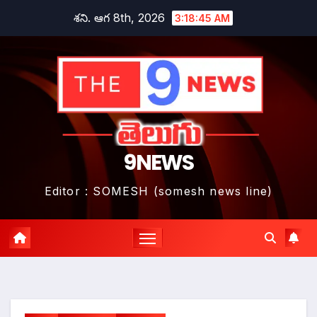
Skip
శని. ఆగ 8th, 2026
3:18:46 AM
to
content
9NEWS
Editor : SOMESH (somesh news line)