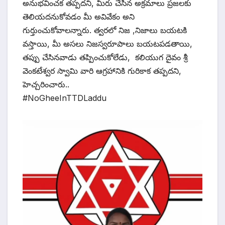
అనుభవించక తప్పదని, మీరు చేసిన అక్రమాలు ప్రజలకు
తెలియదనుకోవడం మీ అవివేకం అని
గుర్తుంచుకోవాలన్నారు. త్వరలో నిజ ,నిజాలు బయటకి
వస్తాయి, మీ అసలు నిజస్వరూపాలు బయటపడతాయి,
తప్పు చేసినవాడు తప్పించుకోలేడు, కలియుగ దైవం శ్రీ
వెంకటేశ్వర స్వామి వారి ఆగ్రహానికి గురికాక తప్పదని,
హెచ్చరించారు..
#NoGheeInTTDLaddu