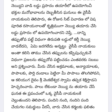
నెయ్యిని వాడి లడ్డు ప్రసాదం తయారీలో ఉపయోగించీ
భక్తుల మనోభావాలను దెబ్బతీసిన ఘనులు ఈ వైసీపీ
నాయకులని తెలిపారు, ఈ రోజున సిట్ విచారణ లో విష
పూరిత రసాయనాలతో కృత్రిమంగా నెయ్యి తయారు చేసి
లడ్డు ప్రసాదం లో ఉపయోగించారని చెప్తే, …దాన్ని
తప్పుతోవ పట్టే విధంగా తిరుపతి లడ్డులో కల్తీ నెయ్యి
వాడలేదని, ఏమి జరగలేదు అన్నట్టు వైసీపీ నాయకులు
అంతా కలిసి తాము చేసిన తప్పులను కప్పిపుచ్చుకునే
విధంగా ప్రజలను తప్పుదోవ పట్టించడం ఎంతవరకు సబబు
అని ప్రశ్నించారు. మీరు చేసిన అక్రమాలకు, అన్యాయాలకు,
పాపాలకు, పొర్లి దండాలు పెట్టినా మీ పాపాలు తొలగిపోవని,
ఆ కలియుగ దైవం శ్రీ వెంకటేశ్వర స్వామి తప్పక శిక్షిస్తాడని
హెచ్చరించారు. పాలు లేకుండా నెయ్యి ను తయారు చేసే
ఘనత ఈ ప్రపంచంలో ఒక్క వైసీపీ నాయకులకే
చెల్లుతుందని తెలిపారు. పందిని నంది, నందిని పంది
చేయగల సమర్థులు వీరనీ, వారు చేసిన కర్మలకు ఫలితం