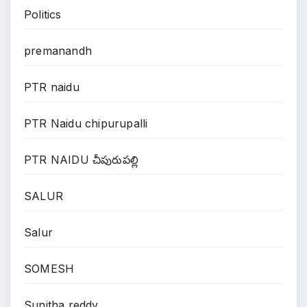
Politics
premanandh
PTR naidu
PTR Naidu chipurupalli
PTR NAIDU చీపురుపల్లి
SALUR
Salur
SOMESH
Sunitha reddy