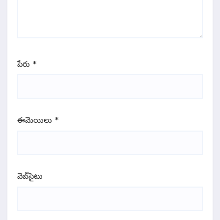
పేరు
*
ఈమెయిలు
*
వెబ్‌సైటు