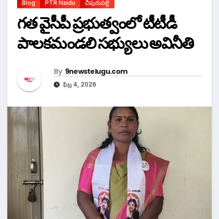
Blog
PTR Naidu
చీపురుపల్లి
గత వైసీపీ ప్రభుత్వంలో టీటీడీ
పాలకమండలి సభ్యులు అవినీతి
By
9newstelugu.com
ఫిబ్ర 4, 2026