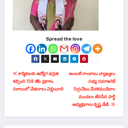
Spread the love
టపా
కార్మికులకు ఉద్యోగ భద్రత
అంబటి రాంబాబు వ్యాఖ్యలు
కల్పించి 138 జీఓ ప్రకారం
సభ్య సమాజనికే
నావిగేషన్
సకాలంలో వేతనాలు చెల్లించాలి
సిగ్గుచేటు;మేరకముడిదాం
మండలం జేనసేన పార్టీ
అధ్యక్షురాలు కృష్ణ వేణి.