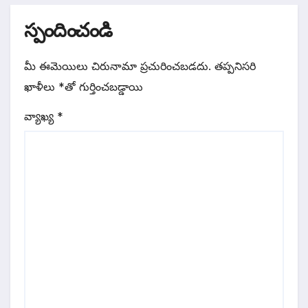
స్పందించండి
మీ ఈమెయిలు చిరునామా ప్రచురించబడదు.
తప్పనిసరి
ఖాళీలు
*
‌తో గుర్తించబడ్డాయి
వ్యాఖ్య
*