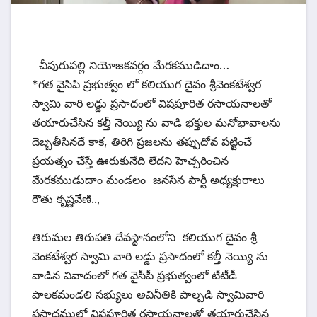
చీపురుపల్లి నియోజకవర్గం మేరకముడిదాం…
*గత వైసిపి ప్రభుత్వం లో కలియుగ దైవం శ్రీవెంకటేశ్వర
స్వామి వారి లడ్డు ప్రసాదంలో విషపూరిత రసాయనాలతో
తయారుచేసిన కల్తీ నెయ్యి ను వాడి భక్తుల మనోభావాలను
దెబ్బతీసినదే కాక, తిరిగి ప్రజలను తప్పుదోవ పట్టించే
ప్రయత్నం చేస్తే ఊరుకునేది లేదని హెచ్చరించిన
మేరకముడుదాం మండలం జనసేన పార్టీ అధ్యక్షురాలు
రౌతు కృష్ణవేణి..,
తిరుమల తిరుపతి దేవస్థానంలోని కలియుగ దైవం శ్రీ
వెంకటేశ్వర స్వామి వారి లడ్డు ప్రసాదంలో కల్తీ నెయ్యి ను
వాడిన వివాదంలో గత వైసీపీ ప్రభుత్వంలో టీటీడీ
పాలకమండలి సభ్యులు అవినీతికి పాల్పడి స్వామివారి
ప్రసాదములో విషపూరిత రసాయనాలతో తయారుచేసిన