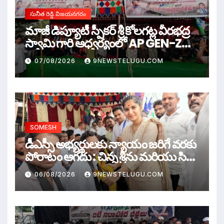
సునీత రెడ్డి విజయనగరం
మాజీ డిప్యూటీ స్పీకర్ శ్రీ కోలగట్ల వీరభద్ర
స్వామి గారి ఆధ్వర్యంలో AP GEN-Z
WAR
07/08/2026
9NEWSTELUGU.COM
SOMESH
డీఎస్సీ అభ్యర్థులకు న్యాయం జరిగే వరకు
పోరాటం ఆగదు : చిన్న శ్రీను మరియు సిరి
సహస్ర
06/08/2026
9NEWSTELUGU.COM