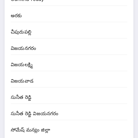
అరకు
చీపురుపల్లి
విజయనగరం
విజయలక్ష్మి
విజయవాడ
సునీత రెడ్డి
సునీత రెడ్డి విజయనగరం
సోమేష్ మన్యం జిల్లా