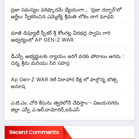
ప్రజా సమస్యల పరిష్కారమే ధ్యేయంగా… ‘ప్రజా దర్బార్’లో
అర్జీలు స్వీకరించిన ఎమ్మెల్యే శ్రీమతి లోకం నాగ మాధవి
మాజీ డిప్యూటీ స్పీకర్ శ్రీ కోలగట్ల వీరభద్ర స్వామి గారి
ఆధ్వర్యంలో AP GEN-Z WAR
డీఎస్సీ అభ్యర్థులకు న్యాయం జరిగే వరకు పోరాటం ఆగదు :
చిన్న శ్రీను మరియు సిరి సహస్ర
Ap Gen-Z WAR రిలే నిరాహార దీక్ష లో పాల్గొన్న బొత్స
అనూష
ఎ.టి.ఎం. చోరి కేసును త్వరలోనే చేధిస్తాం – విజయనగరం
జిల్లా ఎస్పీ ఎ.ఆర్.దామోదర్,ఐపిఎస్
Recent Comments