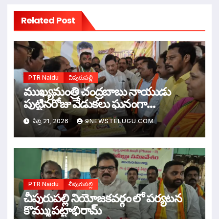
Related Post
PTR Naidu
చీపురుపల్లి
ముఖ్యమంత్రి చంద్రబాబు నాయుడు
పుట్టినరోజు వేడుకలు ఘనంగా
నిర్వహించిన ఎమ్మెల్యే కళా వెంకట్రావు
ఏప్రి 21, 2026
9NEWSTELUGU.COM
PTR Naidu
చీపురుపల్లి
చీపురుపల్లి నియోజకవర్గం లో పర్యటన
కొమ్ము పట్టాభిరామ్