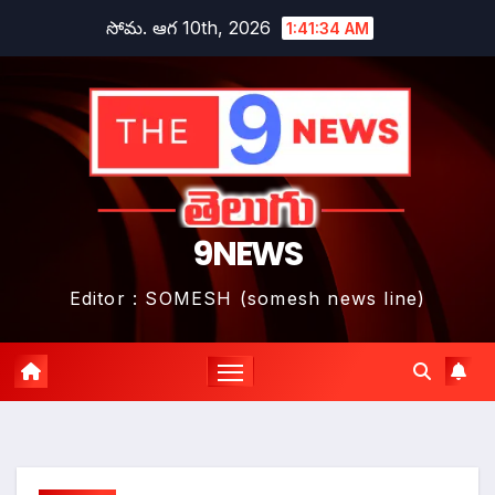
Skip
సోమ. ఆగ 10th, 2026
1:41:36 AM
to
content
9NEWS
Editor : SOMESH (somesh news line)