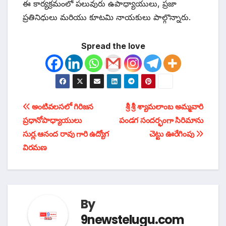
ఈ కార్యక్రమంలో పలువురు ఉపాధ్యాయులు, ప్రజా
ప్రతినిధులు మరియు కూటమి నాయకులు పాల్గొన్నారు.
Spread the love
టపా
అంటివలసలో గిరిజన
శ్రీ శ్రీ శ్యామలాంబ అమ్మవారి
ప్రధానోపాధ్యాయులు
పండగ సందర్భంగా సిరిమాను
నావిగేషన్
సుర్ల.ఆనంద రావు గారి ఉద్యోగ
చెట్టు ఊరేగింపు
విరమణ
By
9newstelugu.com