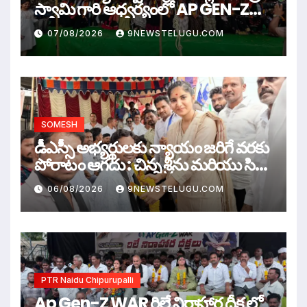
స్వామి గారి ఆధ్వర్యంలో AP GEN-Z
WAR
07/08/2026
9NEWSTELUGU.COM
SOMESH
డీఎస్సీ అభ్యర్థులకు న్యాయం జరిగే వరకు
పోరాటం ఆగదు : చిన్న శ్రీను మరియు సిరి
సహస్ర
06/08/2026
9NEWSTELUGU.COM
PTR Naidu Chipurupalli
Ap Gen-Z WAR రిలే నిరాహార దీక్ష లో