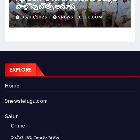
పాల్గొన్న బొత్స అనూష
06/08/2026
9NEWSTELUGU.COM
EXPLORE
Home
9newstelugu.com
Salur
Crime
సునీత రెడ్డి విజయనగరం