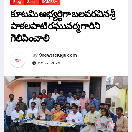
Blog
Salur
SOMESH
కూటమి అభ్యర్థిగా బలపరచిన శ్రీ
పాకలపాటి రఘువర్మ గారిని
గెలిపించాలి
By
9newstelugu.com
ఫిబ్ర 27, 2025