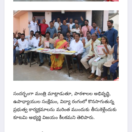
సందర్భంగా మంత్రి మాట్లాడుతూ, పాఠశాలల అభివృద్ధి,
ఉపాధ్యాయుల సంక్షేమం, విద్యా రంగంలో కొనసాగుతున్న
ప్రభుత్వ కార్యక్రమాలను మరింత ముందుకు తీసుకెళ్లేందుకు
కూటమి అభ్యర్థి విజయం కీలకమని తెలిపారు.