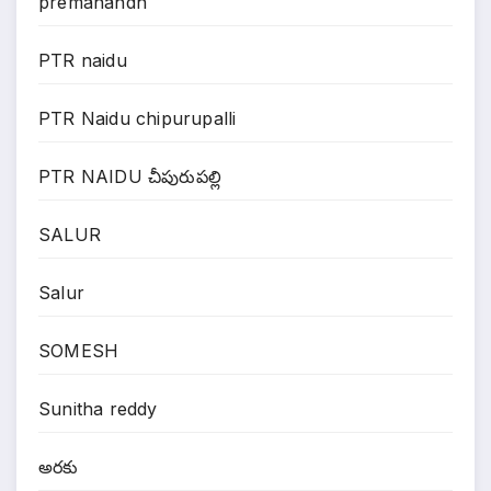
premanandh
PTR naidu
PTR Naidu chipurupalli
PTR NAIDU చీపురుపల్లి
SALUR
Salur
SOMESH
Sunitha reddy
అరకు