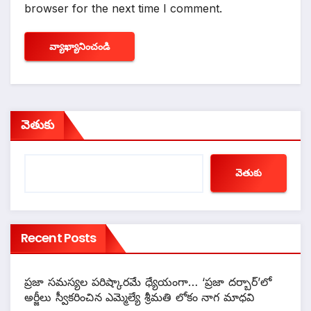
browser for the next time I comment.
వెతుకు
వెతుకు
Recent Posts
ప్రజా సమస్యల పరిష్కారమే ధ్యేయంగా… ‘ప్రజా దర్బార్’లో
అర్జీలు స్వీకరించిన ఎమ్మెల్యే శ్రీమతి లోకం నాగ మాధవి