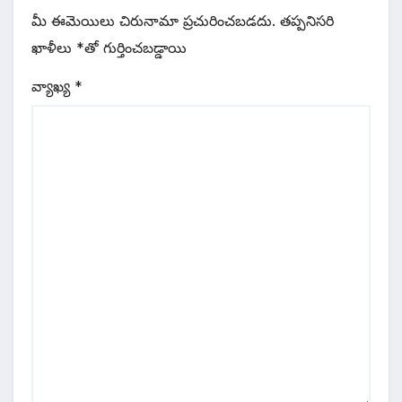
మీ ఈమెయిలు చిరునామా ప్రచురించబడదు.
తప్పనిసరి
ఖాళీలు
*
‌తో గుర్తించబడ్డాయి
వ్యాఖ్య
*