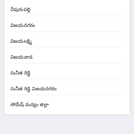
చీపురుపల్లి
విజయనగరం
విజయలక్ష్మి
విజయవాడ
సునీత రెడ్డి
సునీత రెడ్డి విజయనగరం
సోమేష్ మన్యం జిల్లా