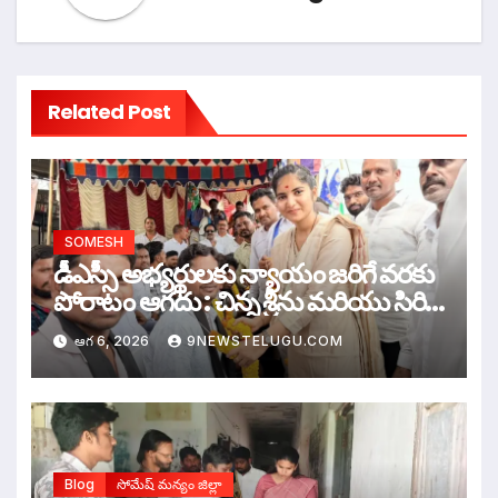
Related Post
SOMESH
డీఎస్సీ అభ్యర్థులకు న్యాయం జరిగే వరకు
పోరాటం ఆగదు : చిన్న శ్రీను మరియు సిరి
సహస్ర
ఆగ 6, 2026
9NEWSTELUGU.COM
Blog
సోమేష్ మన్యం జిల్లా