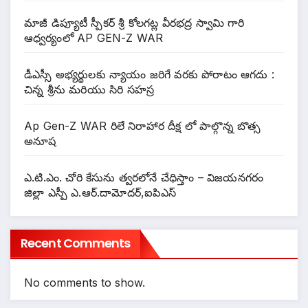
మాజీ డిప్యూటీ స్పీకర్ శ్రీ కోలగట్ల వీరభద్ర స్వామి గారి
ఆధ్వర్యంలో AP GEN-Z WAR
డీఎస్సీ అభ్యర్థులకు న్యాయం జరిగే వరకు పోరాటం ఆగదు :
చిన్న శ్రీను మరియు సిరి సహస్ర
Ap Gen-Z WAR రిలే నిరాహార దీక్ష లో పాల్గొన్న బొత్స
అనూష
ఎ.టి.ఎం. చోరి కేసును త్వరలోనే చేధిస్తాం – విజయనగరం
జిల్లా ఎస్పీ ఎ.ఆర్.దామోదర్,ఐపిఎస్
Recent Comments
No comments to show.