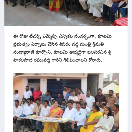
ఈ రోజు టీచర్స్ ఎమ్మెల్సీ ఎన్నికల సందర్భంగా, కూటమి
ప్రభుత్వం ఏర్పాటు చేసిన శిబిరం వద్ద మంత్రి శ్రీమతి
సంధ్యారాణి కూర్చొని, కూటమి అభ్యర్థిగా బలపరచిన శ్రీ
పాకలపాటి రఘువర్మ గారిని గెలిపించాలని కోరారు.