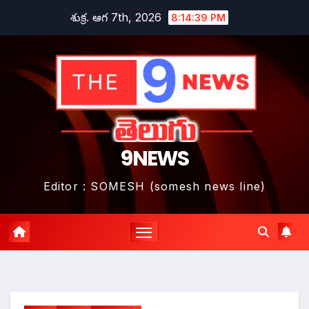
Skip
శుక్ర. ఆగ 7th, 2026
8:14:40 PM
to
content
9NEWS
Editor : SOMESH (somesh news line)