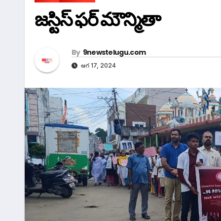
జస్టిస్ ఫర్ మౌన్మితా
By
9newstelugu.com
ఆగ 17, 2024