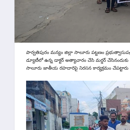
పార్వతిపురం మన్యం జిల్లా సాలూరు పట్టణం ప్రభుత్వాసుపత్రి
డ్యూటీలో ఉన్న డాక్టర్ అత్యాచారం చేసి మర్డర్ చేసినందుక
సాలూరు జాతీయ రహదారిపై నిరసన కార్యక్రమం చేపట్టారు