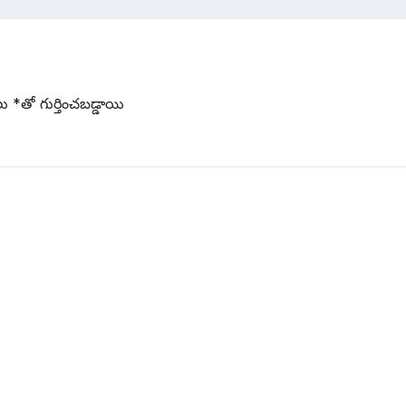
లు
*
‌తో గుర్తించబడ్డాయి