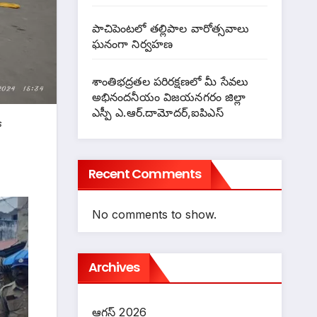
పాచిపెంటలో తల్లిపాల వారోత్సవాలు
ఘనంగా నిర్వహణ
శాంతిభద్రతల పరిరక్షణలో మీ సేవలు
అభినందనీయం విజయనగరం జిల్లా
ఎస్పీ ఎ.ఆర్.దామోదర్,ఐపిఎస్
ో
Recent Comments
No comments to show.
Archives
ఆగస్ట్ 2026