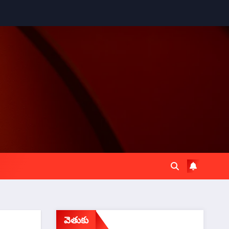
వెతుకు