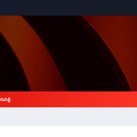
రుపల్లి