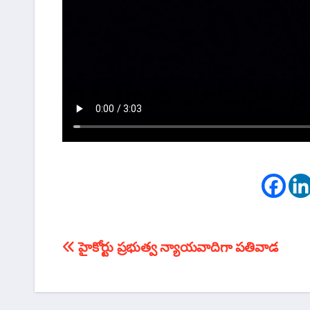
టపా
హైకోర్టు ప్రభుత్వ న్యాయవాదిగా పతివాడ
నావిగేషన్