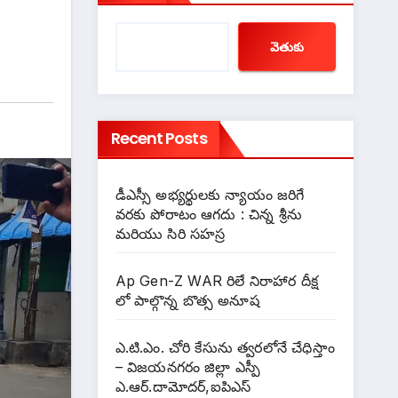
వెతుకు
Recent Posts
డీఎస్సీ అభ్యర్థులకు న్యాయం జరిగే
వరకు పోరాటం ఆగదు : చిన్న శ్రీను
మరియు సిరి సహస్ర
Ap Gen-Z WAR రిలే నిరాహార దీక్ష
లో పాల్గొన్న బొత్స అనూష
ఎ.టి.ఎం. చోరి కేసును త్వరలోనే చేధిస్తాం
– విజయనగరం జిల్లా ఎస్పీ
ఎ.ఆర్.దామోదర్,ఐపిఎస్