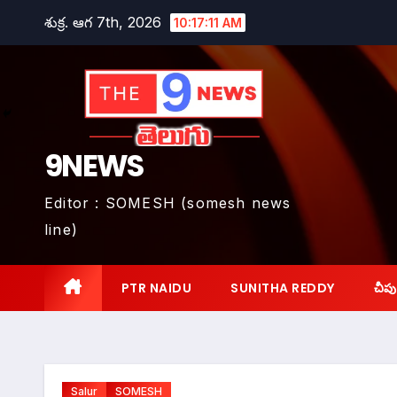
Skip
శుక్ర. ఆగ 7th, 2026
10:17:13 AM
to
content
9NEWS
Editor : SOMESH (somesh news
line)
PTR NAIDU
SUNITHA REDDY
చీపు
Salur
SOMESH