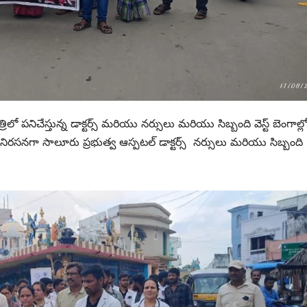
లో పనిచేస్తున్న డాక్టర్స్ మరియు నర్సులు మరియు సిబ్బంది వెస్ట్ బెంగాల్ల
ు నిరసనగా సాలూరు ప్రభుత్వ ఆస్పటల్ డాక్టర్స్ నర్సులు మరియు సిబ్బంది