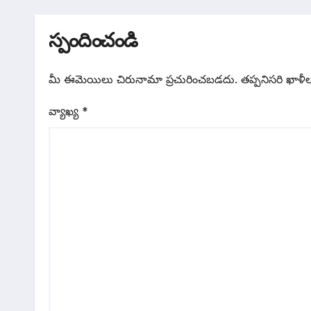
స్పందించండి
మీ ఈమెయిలు చిరునామా ప్రచురించబడదు.
తప్పనిసరి ఖాళీ
వ్యాఖ్య
*