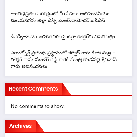
శాంతిభద్రతల పరిరక్షణలో మీ సేవలు అభినందనీయం
విజయనగరం జిల్లా ఎస్పీ ఎ.ఆర్.దామోదర్,ఐపిఎస్
డీఎస్సీ–2025 అవకతవకలపై జిల్లా కలెక్టర్‌కు వినతిపత్రం
ఎయిర్పోర్ట్ ప్రారంభ ప్రస్థానంలో కలెక్టర్ గారు కీలక పాత్ర –
కలెక్టర్ రామ సుందర్ రెడ్డి గారికి మంత్రి కొండపల్లి శ్రీనివాస్
గారు అభినందనలు
Recent Comments
No comments to show.
Archives