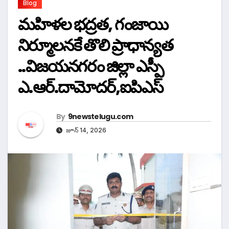
Blog
మహిళల భద్రత, గంజాయి
నిర్మూలనకే తొలి ప్రాధాన్యత
..విజయనగరం జిల్లా ఎస్పీ
ఎ.ఆర్.దామోదర్,ఐపిఎస్
By
9newstelugu.com
జూన్ 14, 2026