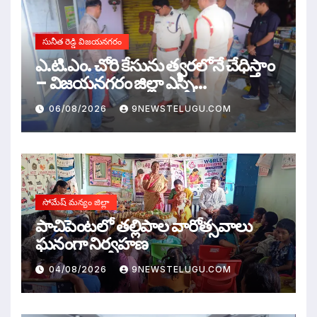
సునీత రెడ్డి విజయనగరం
ఎ.టి.ఎం. చోరి కేసును త్వరలోనే చేధిస్తాం
– విజయనగరం జిల్లా ఎస్పీ
ఎ.ఆర్.దామోదర్,ఐపిఎస్
06/08/2026
9NEWSTELUGU.COM
సోమేష్ మన్యం జిల్లా
పాచిపెంటలో తల్లిపాల వారోత్సవాలు
ఘనంగా నిర్వహణ
04/08/2026
9NEWSTELUGU.COM