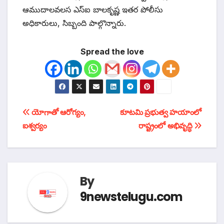
ఆముదాలవలస ఎస్ఐ బాలకృష్ణ ఇతర పోలీసు
అధికారులు, సిబ్బంది పాల్గొన్నారు.
Spread the love
టపా
యోగాతో ఆరోగ్యం,
కూటమి ప్రభుత్వ హయాంలో
ఐశ్వర్యం
రాష్ట్రంలో అభివృద్ధి
నావిగేషన్
By
9newstelugu.com