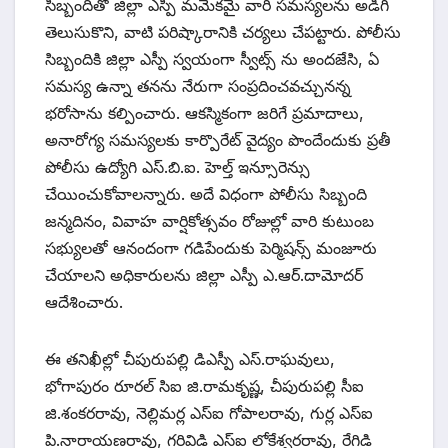
సిబ్బందితో జిల్లా ఎస్పీ మమేకమై వారి సమస్యలను అడిగి
తెలుసుకొని, వాటి పరిష్కారానికి చర్యలు చేపట్టారు. పోలీసు
సిబ్బందికి జిల్లా ఎస్పీ స్వయంగా స్వీట్స్ ను అందజేసి, ఏ
సమస్య ఉన్నా తనను నేరుగా సంప్రదించవచ్చునన్న
భరోసాను కల్పించారు. ఆకస్మికంగా జరిగే ప్రమాదాలు,
అనారోగ్య సమస్యలకు కార్పొరేట్ వైద్యం పొందేందుకు ప్రతీ
పోలీసు ఉద్యోగి ఎస్.బి.ఐ. హెల్త్ ఇన్సూరెన్సు
చేయించుకోవాలన్నారు. అదే విధంగా పోలీసు సిబ్బంది
జన్మదినం, వివాహ వార్షికోత్సవం రోజుల్లో వారి కుటుంబ
సభ్యులతో ఆనందంగా గడిపేందుకు పెర్మిషన్స్ మంజూరు
చేయాలని అధికారులను జిల్లా ఎస్పీ ఎ.ఆర్.దామోదర్
ఆదేశించారు.
ఈ తనిఖీల్లో చీపురుపల్లి డిఎస్పీ ఎస్.రాఘవులు,
భోగాపురం రూరల్ సిఐ జి.రామకృష్ణ, చీపురుపల్లి సీఐ
జి.శంకరరావు, నెల్లిమర్ల ఎస్ఐ గోపాలరావు, గుర్ల ఎస్ఐ
పి.నారాయణరావు, గరివిడి ఎస్ఐ లోకేశ్వరరావు, రేగిడి