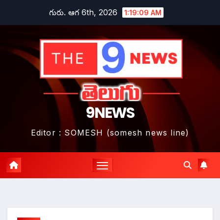
Skip
గురు. ఆగ 6th, 2026
1:19:11 AM
to
content
9NEWS
Editor : SOMESH (somesh news line)