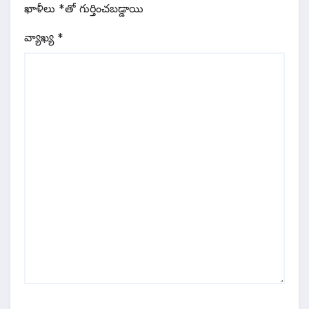
ఖాళీలు
*
‌తో గుర్తించబడ్డాయి
వ్యాఖ్య
*