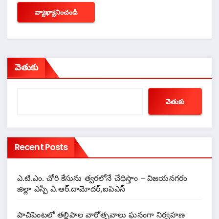
వెతుకు
వెతుకు
Recent Posts
ఎ.టి.ఎం. చోరి కేసును త్వరలోనే చేధిస్తాం – విజయనగరం
జిల్లా ఎస్పీ ఎ.ఆర్.దామోదర్,ఐపిఎస్
పాచిపెంటలో తల్లిపాల వారోత్సవాలు ఘనంగా నిర్వహణ