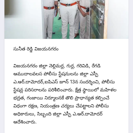
సునీత రెడ్డి విజయనగరం
విజయనగరం జిల్లా నెల్లిమర్ల, గుర్ల, గరివిడి, రేగడి
ఆముదాలవలస పోలీసు స్టేషనులను జిల్లా ఎస్పీ
ఎ.ఆర్.దామోదర్,ఐపిఎస్ జూన్ 13న సందర్శించి, పోలీసు
స్టేషన్ల పరిసరాలను పరిశీలించారు. క్షేత్ర స్థాయిలో మహిళల
భద్రత, గంజాయి నిర్మూలనకే తొలి ప్రాధాన్యత కల్పించే
విధంగా రక్షణ, నియంత్రణ చర్యలు చేపట్టాలని పోలీసు
అధికారులు, సిబ్బంది జిల్లా ఎస్పీ ఎ.ఆర్.దామోదర్
ఆదేశించారు.