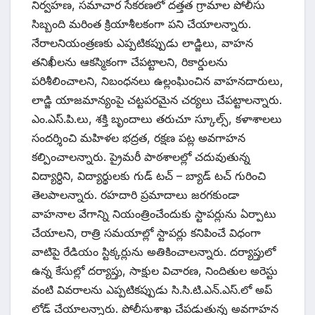
నిర్వహణ, సమాచార సేకరణలో దత్తత గ్రామాల పోలీసు
సిబ్బంది మరింత క్రియాశీలకంగా పని చేయాలన్నారు.
నేరాలనియంత్రణకు ఎప్పటికప్పుడు లాడ్జిలు, వాహన
తనిఖీలను ఆకస్మికంగా చేపట్టాలని, రికార్డులను
పరిశీలించాలని, నిబంధనలు ఉల్లంఘించిన వాహనదారులు,
లాడ్జి యాజమాన్యంపై చట్టపరమైన చర్యలు చేపట్టాలన్నారు.
ఎం.ఎస్.పి.లు, శక్తి బృందాలు తరుచూ స్కూల్స్, కళాశాలలు
సందర్శించి మహిళల భద్రత, రక్షణ పట్ల అవగాహన
కల్పించాలన్నారు. ప్రైమరీ పాఠశాలల్లో చదువుతున్న
విద్యార్ధిని, విద్యార్థులకు గుడ్ టచ్ – బ్యాడ్ టచ్ గురించి
తెలపాలన్నారు. రహదారి ప్రమాదాలు జరగకుండా
వాహనాల వేగాన్ని నియంత్రించేందుకు స్టాపర్లును ఏర్పాటు
చేయాలని, రాత్రి సమయాల్లో స్టాపర్లు కనిపించే విధంగా
వాటిపై రేడియం స్టిక్కర్లును అతికించాలన్నారు. దర్యాప్తులో
ఉన్న కేసుల్లో దర్యాప్తు, సాక్షుల విచారణ, నిందితుల అరెస్టు
వంటి వివరాలను ఎప్పటికప్పుడు సి.సి.టి.ఎన్.ఎస్.లో అప్
లోడ్ చేయాలన్నారు. పోలీసుశాఖ చేపడుతున్న అవగాహన