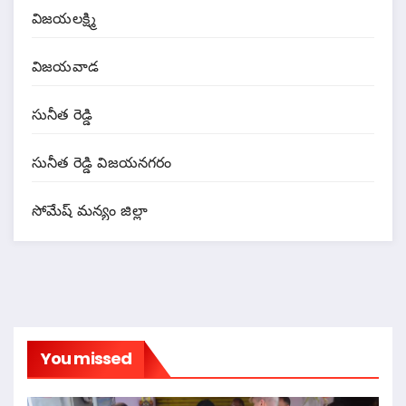
విజయలక్ష్మి
విజయవాడ
సునీత రెడ్డి
సునీత రెడ్డి విజయనగరం
సోమేష్ మన్యం జిల్లా
You missed