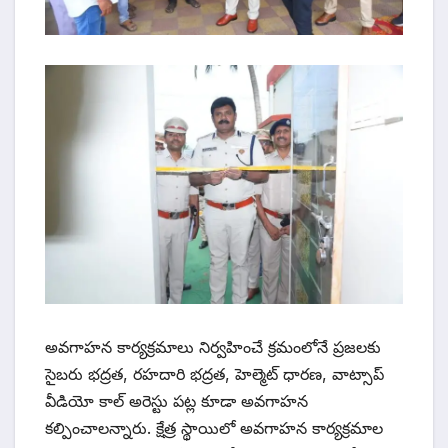
అవగాహన కార్యక్రమాలు నిర్వహించే క్రమంలోనే ప్రజలకు
సైబరు భద్రత, రహదారి భద్రత, హెల్మెట్ ధారణ, వాట్సాప్
వీడియో కాల్ అరెస్టు పట్ల కూడా అవగాహన
కల్పించాలన్నారు. క్షేత్ర స్థాయిలో అవగాహన కార్యక్రమాల