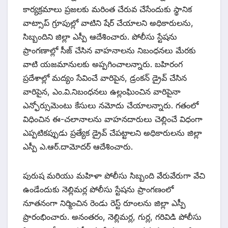
కార్యక్రమాలు ప్రజలకు మరింత చేరువ చేసేందుకు స్థానిక
వాట్సాప్ గ్రూపుల్లో వాటిని షేర్ చేయాలని అధికారులను,
సిబ్బందిని జిల్లా ఎస్పీ ఆదేశించారు. పోలీసు స్టేషను
ప్రాంగణాల్లో సీజ్ చేసిన వాహనాలను నిబంధనలు మేరకు
వాటి యజమానులకు అప్పగించాలన్నారు. బహిరంగ
ప్రదేశాల్లో మద్యం సేవించే వారిపైన, డ్రంకన్ డ్రైవ్ చేసిన
వారిపైన, ఎం.వి.నిబంధనలు ఉల్లంఘించిన వారిపైనా
ఎన్ఫోర్సుమెంటు కేసులు నమోదు చేయాలన్నారు. గతంలో
విధించిన ఈ-చలానాలను వాహనదారులు చెల్లించే విధంగా
ఎప్పటికప్పుడు ప్రత్యేక డ్రైవ్ చేపట్టాలని అధికారులను జిల్లా
ఎస్పీ ఎ.ఆర్.దామోదర్ ఆదేశించారు.
పురుష మరియు మహిళా పోలీసు సిబ్బంది వేరువేరుగా వేచి
ఉండేందుకు నెల్లిమర్ల పోలీసు స్టేషను ప్రాంగణంలో
నూతనంగా నిర్మించిన రెండు రెస్ట్ రూంలను జిల్లా ఎస్పీ
ప్రారంభించారు. అనంతరం, నెల్లిమర్ల, గుర్ల, గరివిడి పోలీసు