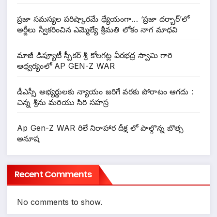
ప్రజా సమస్యల పరిష్కారమే ధ్యేయంగా… ‘ప్రజా దర్బార్’లో
అర్జీలు స్వీకరించిన ఎమ్మెల్యే శ్రీమతి లోకం నాగ మాధవి
మాజీ డిప్యూటీ స్పీకర్ శ్రీ కోలగట్ల వీరభద్ర స్వామి గారి
ఆధ్వర్యంలో AP GEN-Z WAR
డీఎస్సీ అభ్యర్థులకు న్యాయం జరిగే వరకు పోరాటం ఆగదు :
చిన్న శ్రీను మరియు సిరి సహస్ర
Ap Gen-Z WAR రిలే నిరాహార దీక్ష లో పాల్గొన్న బొత్స
అనూష
Recent Comments
No comments to show.