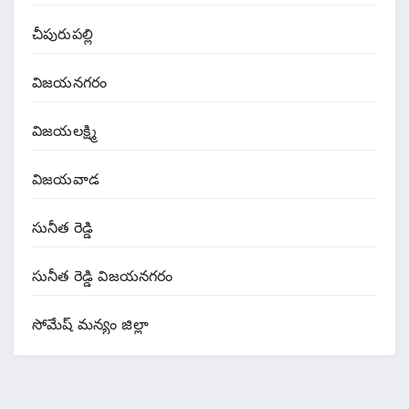
చీపురుపల్లి
విజయనగరం
విజయలక్ష్మి
విజయవాడ
సునీత రెడ్డి
సునీత రెడ్డి విజయనగరం
సోమేష్ మన్యం జిల్లా