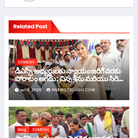
Related Post
SOMESH
డీఎస్సీ అభ్యర్థులకు న్యాయం జరిగే వరకు
పోరాటం ఆగదు : చిన్న శ్రీను మరియు సిరి
సహస్ర
ఆగ 6, 2026
9NEWSTELUGU.COM
Blog
SOMESH