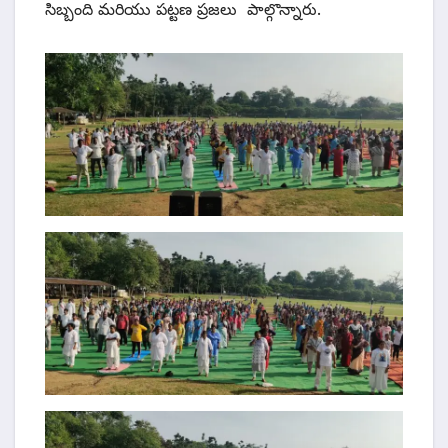
సిబ్బంది మరియు పట్టణ ప్రజలు పాల్గొన్నారు.