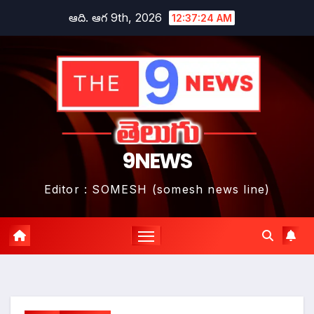
Skip
ఆది. ఆగ 9th, 2026
12:37:25 AM
to
content
9NEWS
Editor : SOMESH (somesh news line)