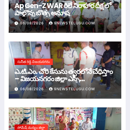
Ap Gen-Z WAR రిలే నిరాహార దీక్ష లో
పాల్గొన్న బొత్స అనూష
06/08/2026
9NEWSTELUGU.COM
సునీత రెడ్డి విజయనగరం
ఎ.టి.ఎం. చోరి కేసును త్వరలోనే చేధిస్తాం
– విజయనగరం జిల్లా ఎస్పీ
ఎ.ఆర్.దామోదర్,ఐపిఎస్
06/08/2026
9NEWSTELUGU.COM
సోమేష్ మన్యం జిల్లా