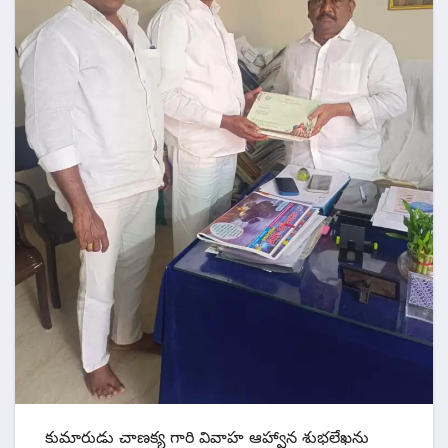
కుమారుడు చాణక్య గారి వివాహ ఆహ్వాన శుభలేఖను