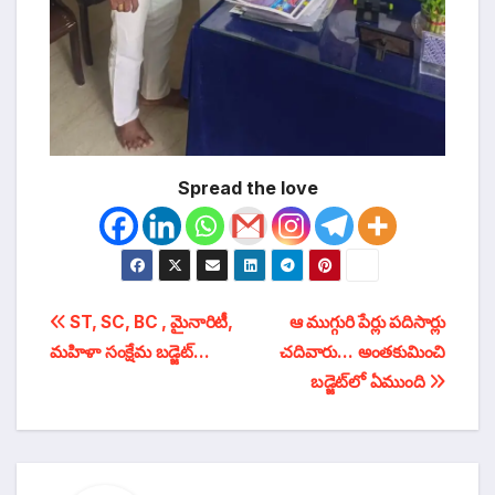
Spread the love
టపా
ST, SC, BC , మైనారిటీ,
ఆ ముగ్గురి పేర్లు పదిసార్లు
మహిళా సంక్షేమ బడ్జెట్…
చదివారు… అంతకుమించి
నావిగేషన్
బడ్జెట్‌లో ఏముంది