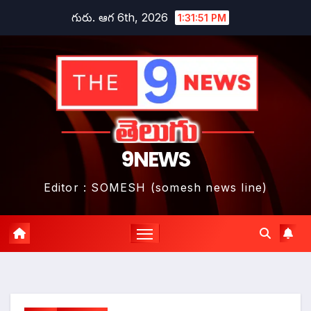
Skip
గురు. ఆగ 6th, 2026
1:31:52 PM
to
content
9NEWS
Editor : SOMESH (somesh news line)