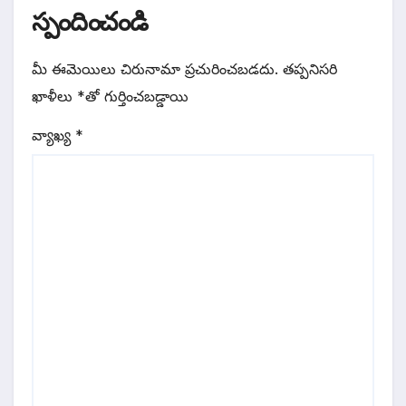
స్పందించండి
మీ ఈమెయిలు చిరునామా ప్రచురించబడదు.
తప్పనిసరి
ఖాళీలు
*
‌తో గుర్తించబడ్డాయి
వ్యాఖ్య
*