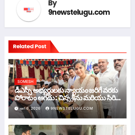
By
9newstelugu.com
Related Post
SOMESH
డీఎస్సీ అభ్యర్థులకు న్యాయం జరిగే వరకు
పోరాటం ఆగదు : చిన్న శ్రీను మరియు సిరి
సహస్ర
ఆగ 6, 2026
9NEWSTELUGU.COM