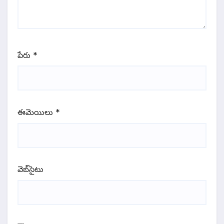
పేరు
*
ఈమెయిలు
*
వెబ్‌సైటు