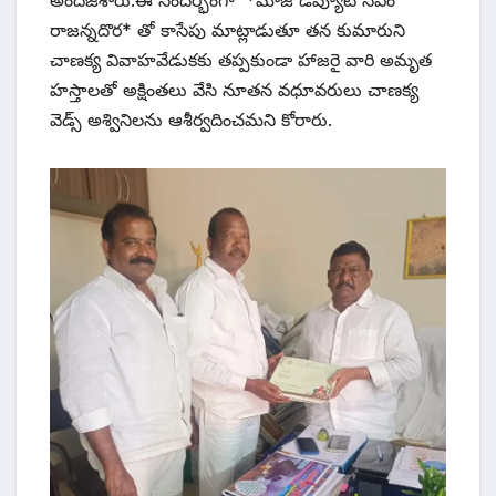
రాజన్నదొర* తో కాసేపు మాట్లాడుతూ తన కుమారుని
చాణక్య వివాహవేడుకకు తప్పకుండా హాజరై వారి అమృత
హస్తాలతో అక్షింతలు వేసి నూతన వధూవరులు చాణక్య
వెడ్స్ అశ్వినిలను ఆశీర్వదించమని కోరారు.