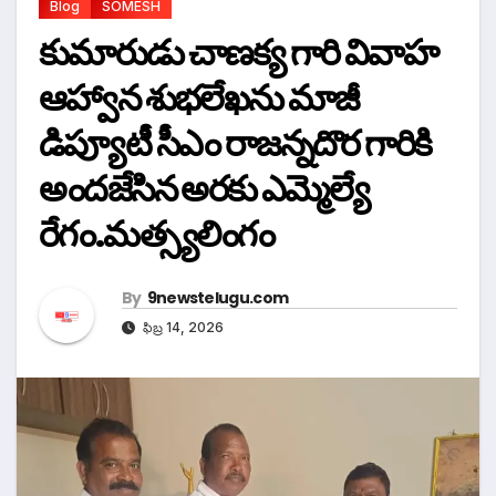
Blog
SOMESH
కుమారుడు చాణక్య గారి వివాహ
ఆహ్వాన శుభలేఖను మాజీ
డిప్యూటీ సీఎం రాజన్నదొర గారికి
అందజేసిన అరకు ఎమ్మెల్యే
రేగం.మత్స్యలింగం
By
9newstelugu.com
ఫిబ్ర 14, 2026