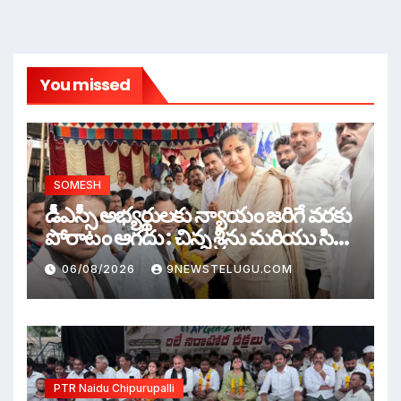
You missed
SOMESH
డీఎస్సీ అభ్యర్థులకు న్యాయం జరిగే వరకు
పోరాటం ఆగదు : చిన్న శ్రీను మరియు సిరి
సహస్ర
06/08/2026
9NEWSTELUGU.COM
PTR Naidu Chipurupalli