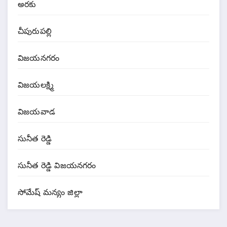
అరకు
చీపురుపల్లి
విజయనగరం
విజయలక్ష్మి
విజయవాడ
సునీత రెడ్డి
సునీత రెడ్డి విజయనగరం
సోమేష్ మన్యం జిల్లా