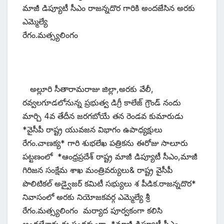
మాజీ డిప్యూటీ సీఎం రాజన్నదొర గారికి అందజేసిన అరకు
ఎమ్మెల్యే
రేగం.మత్స్యలింగం
అల్లూరి సీతారామరాజు జిల్లా,అరకు వేలీ,
రవ్వలగూడలోనున్న ప్రభుత్వ డిగ్రీ కాలేజ్ గ్రౌండ్ నందు
మార్చి 4వ తేదీన జరగబోయే తన రెండవ కుమారుడు
*వైసీపీ రాష్ట్ర యువజన విభాగం ఉపాధ్యక్షులు
రేగం.చాణక్య* గారి శుభలేఖ పత్రికను ఈరోజు సాలూరు
పట్టణంలో *ఆంధ్రప్రదేశ్ రాష్ట్ర మాజీ డిప్యూటీ సీఎం,మాజీ
గిరిజన సంక్షేమ శాఖ మంత్రివర్యులు& రాష్ట్ర వైసీపీ
పొలిటికల్ అడ్వైజర్ కమిటీ సభ్యులు శ పీడిక.రాజన్నదొర*
నివాసంలో అరకు నియోజకవర్గ ఎమ్మెల్యే శ్రీ
రేగం.మత్స్యలింగం మర్యాద పూర్వకంగా కలిసి
అందజేశారు.ఈ సందర్భంగా *మాజీ డిప్యూటీ సీఎం