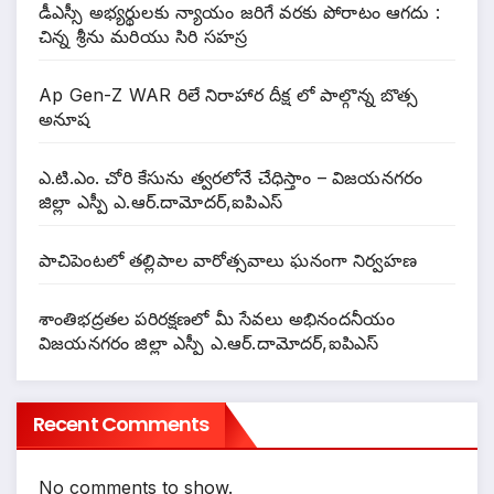
డీఎస్సీ అభ్యర్థులకు న్యాయం జరిగే వరకు పోరాటం ఆగదు :
చిన్న శ్రీను మరియు సిరి సహస్ర
Ap Gen-Z WAR రిలే నిరాహార దీక్ష లో పాల్గొన్న బొత్స
అనూష
ఎ.టి.ఎం. చోరి కేసును త్వరలోనే చేధిస్తాం – విజయనగరం
జిల్లా ఎస్పీ ఎ.ఆర్.దామోదర్,ఐపిఎస్
పాచిపెంటలో తల్లిపాల వారోత్సవాలు ఘనంగా నిర్వహణ
శాంతిభద్రతల పరిరక్షణలో మీ సేవలు అభినందనీయం
విజయనగరం జిల్లా ఎస్పీ ఎ.ఆర్.దామోదర్,ఐపిఎస్
Recent Comments
No comments to show.