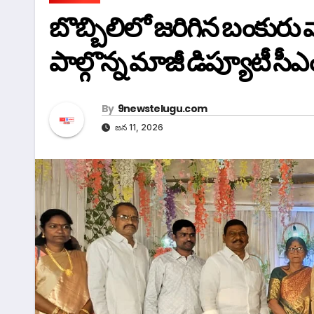
బొబ్బిలిలో జరిగిన బంకురు 
పాల్గొన్న మాజీ డిప్యూటీ సీ
By
9newstelugu.com
జన 11, 2026