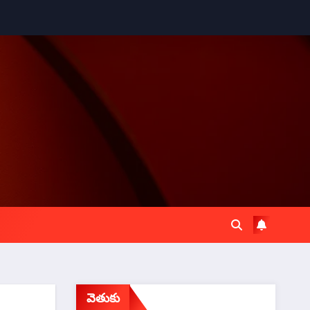
వెతుకు