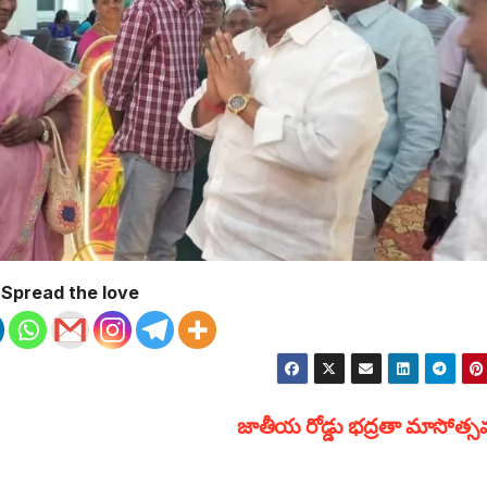
Spread the love
జాతీయ రోడ్డు భద్రతా మాసోత్