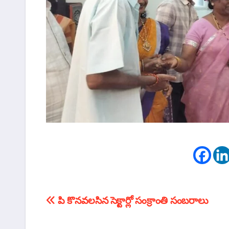
టపా
పి కొనవలసిన సెక్టార్లో సంక్రాంతి సంబరాలు
నావిగేషన్