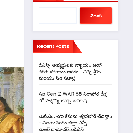
వెతుకు
Recent Posts
డీఎస్సీ అభ్యర్థులకు న్యాయం జరిగే
వరకు పోరాటం ఆగదు : చిన్న శ్రీను
మరియు సిరి సహస్ర
Ap Gen-Z WAR రిలే నిరాహార దీక్ష
లో పాల్గొన్న బొత్స అనూష
ఎ.టి.ఎం. చోరి కేసును త్వరలోనే చేధిస్తాం
– విజయనగరం జిల్లా ఎస్పీ
ఎ.ఆర్.దామోదర్,ఐపిఎస్