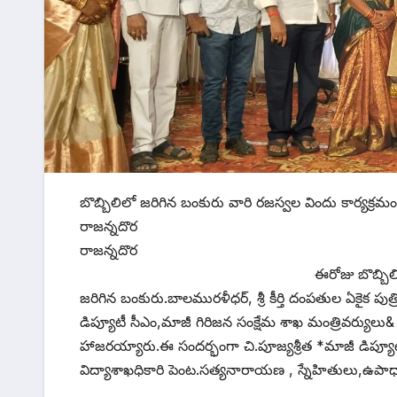
బొబ్బిలిలో జరిగిన బంకురు వారి రజస్వల విందు కార్యక్రమం
రాజన్నదొర చి.పూజ్యశ్రీత ఆశీర్
రాజ
ఈరోజు బొబ్బిలిలో,రాజా కాలేజీ పక్
జరిగిన బంకురు.బాలమురళీధర్, శ్రీ కీర్తి దంపతుల ఏకైక పుత్ర
డిప్యూటీ సీఎం,మాజీ గిరిజన సంక్షేమ శాఖ మంత్రివర్యులు& రా
హాజరయ్యారు.ఈ సందర్భంగా చి.పూజ్యశ్రీత *మాజీ డిప్యూట
విద్యాశాఖధికారి పెంట.సత్యనారాయణ , స్నేహితులు,ఉపా