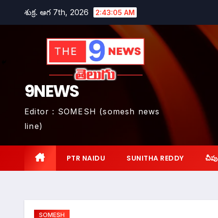
Skip
శుక్ర. ఆగ 7th, 2026
2:43:06 AM
to
content
9NEWS
Editor : SOMESH (somesh news
line)
PTR NAIDU
SUNITHA REDDY
చీపు
SOMESH