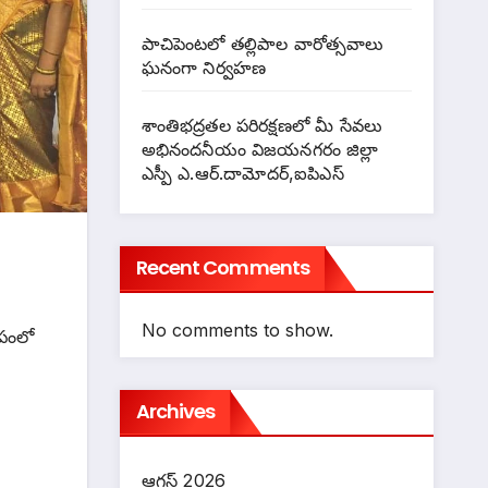
పాచిపెంటలో తల్లిపాల వారోత్సవాలు
ఘనంగా నిర్వహణ
శాంతిభద్రతల పరిరక్షణలో మీ సేవలు
అభినందనీయం విజయనగరం జిల్లా
ఎస్పీ ఎ.ఆర్.దామోదర్,ఐపిఎస్
Recent Comments
ర
No comments to show.
ంలో
Archives
ఆగస్ట్ 2026