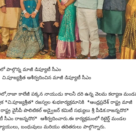
లో పాల్గొన్న మాజీ డిప్యూటీ సీఎం
వదించిన మాజీ డిప్యూటీ సీఎం
న్నదొ
కన నాయుడు కాలనీ దరి ఉన్న వెలమ కల్యాణ మండప
ిక *చి.పూజ్యశ్రీత* రజస్వల శుభకార్యక్రమానికి *ఆంధ్రప్రదేశ్ రాష్ట్ర మాజీ
ష్ట్ర వైసీపీ పొలిటికల్ అడ్వైజర్ కమిటీ సభ్యులు శ్రీ పీడిక.రాజన్నదొర*
ీ సీఎం రాజన్నదొర* ఆశీర్వదించారు.ఈ కార్యక్రమంలో రిటైర్డ్ మండల
ధ్యాయులు, బంధువులు మరియు తదితరులు పాల్గొన్నారు.