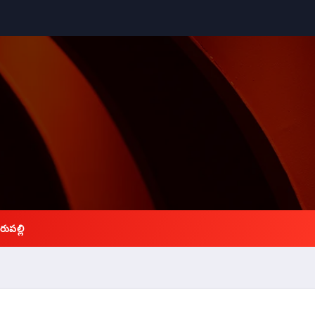
రుపల్లి