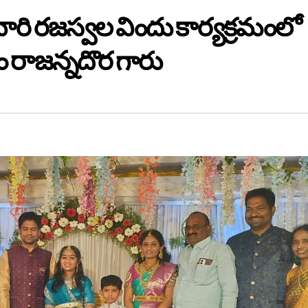
వారి రజస్వల విందు కార్యక్రమంలో
ఎం రాజన్నదొర గారు