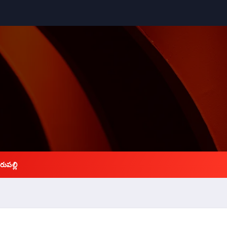
రుపల్లి