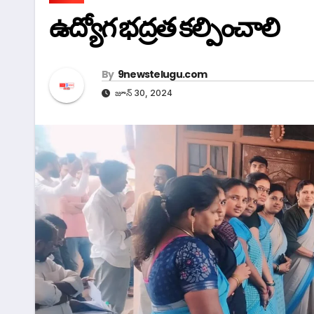
ఉద్యోగ భద్రత కల్పించాలి
By
9newstelugu.com
జూన్ 30, 2024