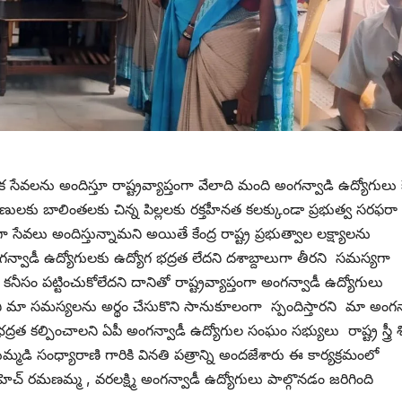
ేవలను అందిస్తూ రాష్ట్రవ్యాప్తంగా వేలాది మంది అంగన్వాడి ఉద్యోగులు కే
గర్భిణులకు బాలింతలకు చిన్న పిల్లలకు రక్తహీనత కలక్కుండా ప్రభుత్వ సరఫరా
ా సేవలు అందిస్తున్నామని అయితే కేంద్ర రాష్ట్ర ప్రభుత్వాల లక్ష్యాలను
గన్వాడీ ఉద్యోగులకు ఉద్యోగ భద్రత లేదని దశాబ్దాలుగా తీరని సమస్యగా
కనీసం పట్టించుకోలేదని దానితో రాష్ట్రవ్యాప్తంగా అంగన్వాడీ ఉద్యోగులు
ని మా సమస్యలను అర్థం చేసుకొని సానుకూలంగా స్పందిస్తారని మా అంగన
త కల్పించాలని ఏపీ అంగన్వాడీ ఉద్యోగుల సంఘం సభ్యులు రాష్ట్ర స్త్రీ శ
్మడి సంధ్యారాణి గారికి వినతి పత్రాన్ని అందజేశారు ఈ కార్యక్రమంలో
ెచ్ రమణమ్మ , వరలక్ష్మి అంగన్వాడీ ఉద్యోగులు పాల్గొనడం జరిగింది