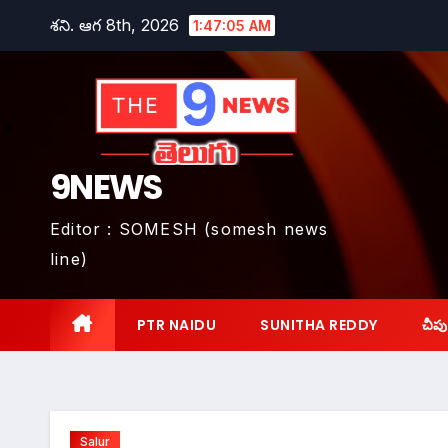
Skip
శని. ఆగ 8th, 2026
1:47:07 AM
to
content
9NEWS
Editor : SOMESH (somesh news
line)
PTR NAIDU
SUNITHA REDDY
చీపు
Salur