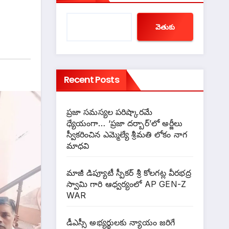
వెతుకు
Recent Posts
ప్రజా సమస్యల పరిష్కారమే
ధ్యేయంగా… ‘ప్రజా దర్బార్’లో అర్జీలు
స్వీకరించిన ఎమ్మెల్యే శ్రీమతి లోకం నాగ
మాధవి
మాజీ డిప్యూటీ స్పీకర్ శ్రీ కోలగట్ల వీరభద్ర
స్వామి గారి ఆధ్వర్యంలో AP GEN-Z
WAR
డీఎస్సీ అభ్యర్థులకు న్యాయం జరిగే