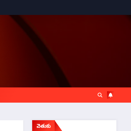
వెతుకు