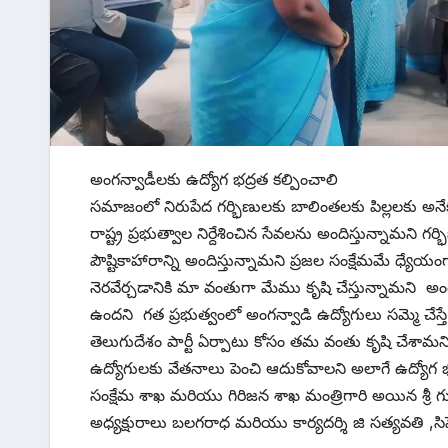
అంగన్వాడీలకు ఉద్యోగ భద్రత కల్పించాలి
సమాజంలో నిరుపేద గర్భిణులకు బాలింతలకు పిల్లలకు అనేక స
రాష్ట్ర ప్రభుత్వాల నిర్దేశించిన సేవలను అందిస్తున్నామని 
పౌష్టికాహారాన్ని అందిస్తున్నామని ప్రజల సంక్షేమమే ధ్యేయంగ
నెరవేర్చడానికి మా వంతుగా మేము కృషి చేస్తున్నామని అం
ఉందని గత ప్రభుత్వంలో అంగన్వాడి ఉద్యోగులు సమ్మె చేస్తే 
తెలుగుదేశం పార్టీ ఏర్పాటు కోసం తమ వంతు కృషి చేశామ
ఉద్యోగులకు వేతనాలు పెంచి ఆదుకోవాలని అలాగే ఉద్యోగ భద్ర
సంక్షేమ శాఖ మరియు గిరిజన శాఖ మంత్రిగారి అయిన శ్రీ గుమ
అధ్యక్షురాలు బలగరాధ మరియు కార్యదర్శి జి సత్యవతి ,సిహ