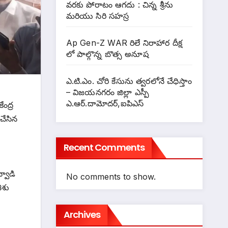
వరకు పోరాటం ఆగదు : చిన్న శ్రీను
మరియు సిరి సహస్ర
Ap Gen-Z WAR రిలే నిరాహార దీక్ష
లో పాల్గొన్న బొత్స అనూష
ఎ.టి.ఎం. చోరి కేసును త్వరలోనే చేధిస్తాం
– విజయనగరం జిల్లా ఎస్పీ
ఎ.ఆర్.దామోదర్,ఐపిఎస్
ంద్ర
 చేసిన
Recent Comments
్వాడి
No comments to show.
ిశు
Archives