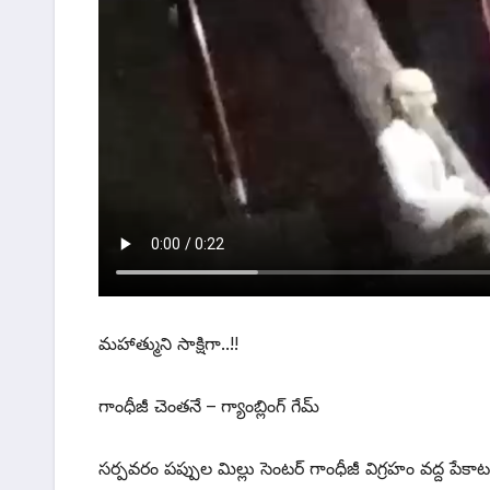
మహాత్ముని సాక్షిగా..!!
గాంధీజీ చెంతనే – గ్యాంబ్లింగ్ గేమ్
సర్పవరం పప్పుల మిల్లు సెంటర్ గాంధీజీ విగ్రహం వద్ద పేకాట