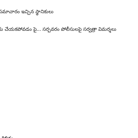
మాచారం ఇచ్చిన స్థానికులు
ోదు చేయకపోవడం పై… సర్పవరం పోలీసులపై సర్వత్రా విమర్శలు
 శిబిరం.