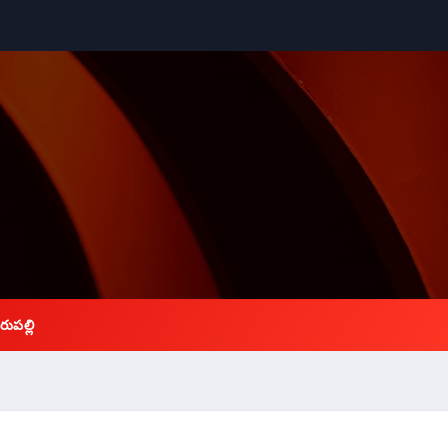
రుపల్లి