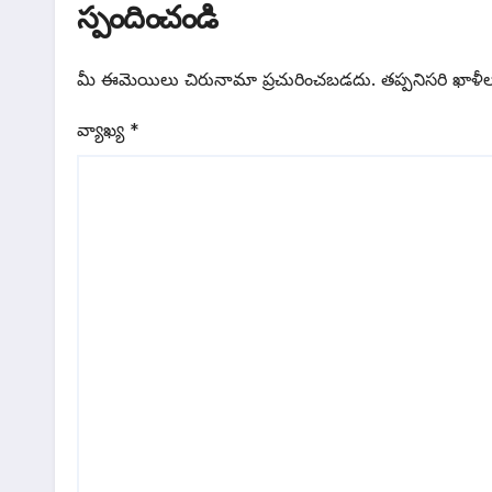
స్పందించండి
మీ ఈమెయిలు చిరునామా ప్రచురించబడదు.
తప్పనిసరి ఖాళీ
వ్యాఖ్య
*