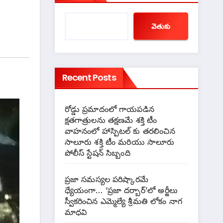
వెతుకు
Recent Posts
రోడ్డు ప్రమాదంలో గాయపడిన
క్షతగాత్రులను తక్షణమే శక్తి టీం
వాహనంలో హాస్పిటల్ కు తరలించిన
సాలూరు శక్తి టీం మరియు సాలూరు
పోలీస్ స్టేషన్ సిబ్బంది
ప్రజా సమస్యల పరిష్కారమే
ధ్యేయంగా… ‘ప్రజా దర్బార్’లో అర్జీలు
స్వీకరించిన ఎమ్మెల్యే శ్రీమతి లోకం నాగ
మాధవి