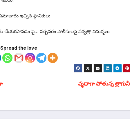
మాచారం ఇచ్చిన స్థానికులు
ోదు చేయకపోవడం పై… సర్పవరం పోలీసులపై సర్వత్రా విమర్శలు
Spread the love
గా
వృధాగా పోతున్న త్రాగున