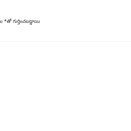
లు
*
‌తో గుర్తించబడ్డాయి