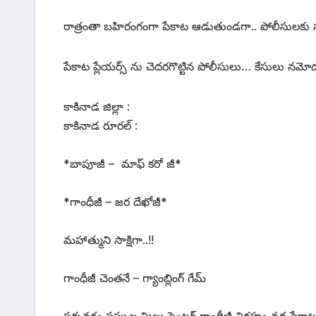
రాత్రంతా బహిరంగంగా పేకాట ఆడుతుండగా.. పోలీసులకు స
పేకాట ప్లేయర్స్ ను చెదరగొట్టిన పోలీసులు… కేసులు నమ
కాకినాడ జిల్లా :
కాకినాడ రూరల్ :
*బాపూజీ – మాఫ్ కరో జీ*
*గాంధీజీ – జర దేఖోజీ*
మహాత్ముని సాక్షిగా..!!
గాంధీజీ చెంతనే – గ్యాంబ్లింగ్ గేమ్
సర్పవరం పప్పుల మిల్లు సెంటర్ గాంధీజీ విగ్రహం వద్ద పేకాట