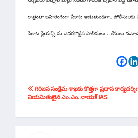
రాత్రంతా బహిరంగంగా పేకాట ఆడుతుండగా.. పోలీసులకు స
పేకాట ప్లేయర్స్ ను చెదరగొట్టిన పోలీసులు… కేసులు నమ
టపా
గిరిజన సంక్షేమ శాఖకు కొత్తగా ప్రధాన కార్యదర్శి
నియమితులైన ఎం.ఎం. నాయక్ IAS
నావిగేషన్