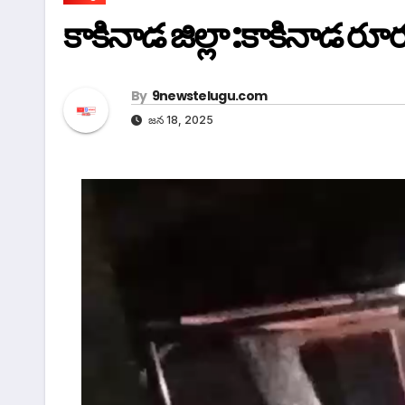
కాకినాడ జిల్లా :కాకినాడ రూర
By
9newstelugu.com
జన 18, 2025