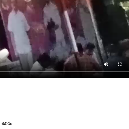
 శిబిరం.