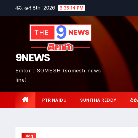
Skip
శని. ఆగ 8th, 2026
6:35:15 PM
to
content
9NEWS
Editor : SOMESH (somesh news
line)
PTR NAIDU
SUNITHA REDDY
చీపు
Blog