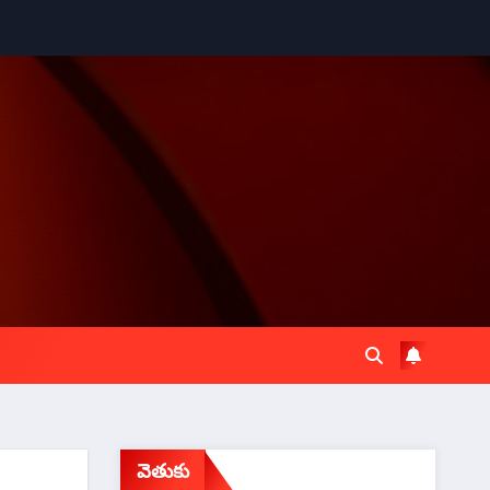
వెతుకు