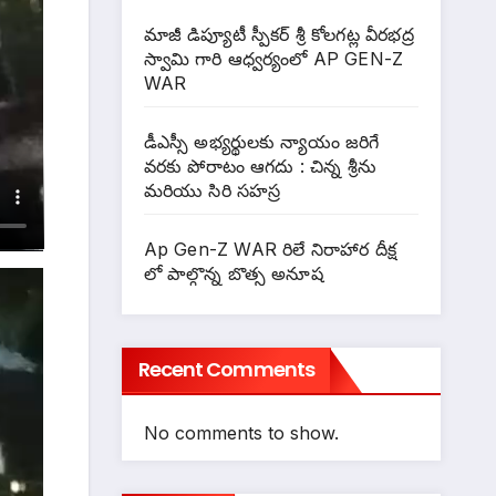
మాజీ డిప్యూటీ స్పీకర్ శ్రీ కోలగట్ల వీరభద్ర
స్వామి గారి ఆధ్వర్యంలో AP GEN-Z
WAR
డీఎస్సీ అభ్యర్థులకు న్యాయం జరిగే
వరకు పోరాటం ఆగదు : చిన్న శ్రీను
మరియు సిరి సహస్ర
Ap Gen-Z WAR రిలే నిరాహార దీక్ష
లో పాల్గొన్న బొత్స అనూష
Recent Comments
No comments to show.