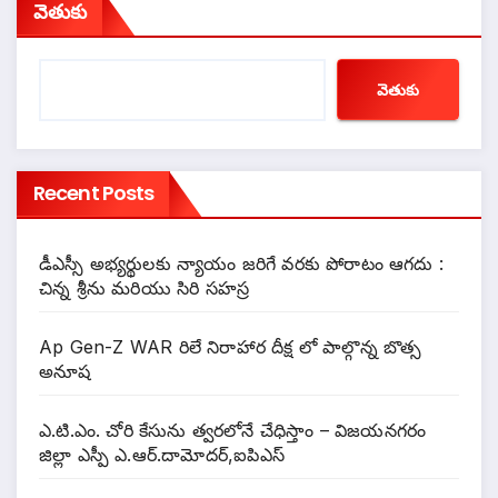
వెతుకు
వెతుకు
Recent Posts
డీఎస్సీ అభ్యర్థులకు న్యాయం జరిగే వరకు పోరాటం ఆగదు :
చిన్న శ్రీను మరియు సిరి సహస్ర
Ap Gen-Z WAR రిలే నిరాహార దీక్ష లో పాల్గొన్న బొత్స
అనూష
ఎ.టి.ఎం. చోరి కేసును త్వరలోనే చేధిస్తాం – విజయనగరం
జిల్లా ఎస్పీ ఎ.ఆర్.దామోదర్,ఐపిఎస్