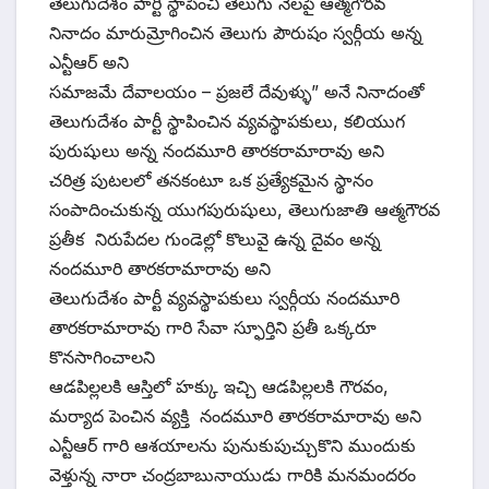
తెలుగుదేశం పార్టీ స్థాపించి తెలుగు నేలపై ఆత్మగౌరవ
నినాదం మారుమ్రోగించిన తెలుగు పౌరుషం స్వర్గీయ అన్న
ఎన్టీఆర్ అని
సమాజమే దేవాలయం – ప్రజలే దేవుళ్ళు” అనే నినాదంతో
తెలుగుదేశం పార్టీ స్థాపించిన వ్యవస్థాపకులు, కలియుగ
పురుషులు అన్న నందమూరి తారకరామారావు అని
చరిత్ర పుటలలో తనకంటూ ఒక ప్రత్యేకమైన స్థానం
సంపాదించుకున్న యుగపురుషులు, తెలుగుజాతి ఆత్మగౌరవ
ప్రతీక నిరుపేదల గుండెల్లో కొలువై ఉన్న దైవం అన్న
నందమూరి తారకరామారావు అని
తెలుగుదేశం పార్టీ వ్యవస్థాపకులు స్వర్గీయ నందమూరి
తారకరామారావు గారి సేవా స్ఫూర్తిని ప్రతీ ఒక్కరూ
కొనసాగించాలని
ఆడపిల్లలకి ఆస్తిలో హక్కు ఇచ్చి ఆడపిల్లలకి గౌరవం,
మర్యాద పెంచిన వ్యక్తి నందమూరి తారకరామారావు అని
ఎన్టీఆర్ గారి ఆశయాలను పునుకుపుచ్చుకొని ముందుకు
వెళ్తున్న నారా చంద్రబాబునాయుడు గారికి మనమందరం