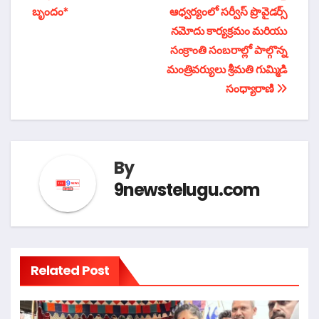
నావిగేషన్
బృందం*
ఆధ్వర్యంలో సర్వీస్ ప్రొవైడర్స్
నమోదు కార్యక్రమం మరియు
సంక్రాంతి సంబరాల్లో పాల్గొన్న
మంత్రివర్యులు శ్రీమతి గుమ్మిడి
సంధ్యారాణి
By
9newstelugu.com
Related Post