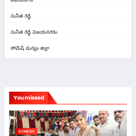
సునీత రెడ్డి
సునీత రెడ్డి విజయనగరం
సోమేష్ మన్యం జిల్లా
You missed
SOMESH