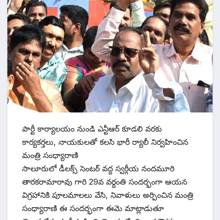
పార్టీ కార్యాలయం నుండి ఎన్టీఆర్ కూడలి వరకు
కార్యకర్తలు, నాయకులతో కలసి భారీ ర్యాలీ నిర్వహించిన
మంత్రి సంధ్యారాణి
సాలూరులో డీలక్స్ సెంటర్ వద్ద స్వర్గీయ నందమూరి
తారకరామారావు గారి 29వ వర్ధంతి సందర్భంగా ఆయన
విగ్రహానికి పూలమాలలు వేసి, నివాళులు అర్పించిన మంత్రి
సంధ్యారాణి ఈ సందర్భంగా ఈమె మాట్లాడుతూ