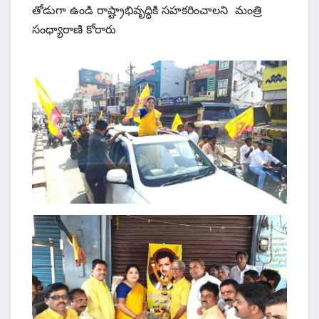
తోడుగా ఉండి రాష్ట్రాభివృద్ధికి సహకరించాలని మంత్రి
సంధ్యారాణి కోరారు