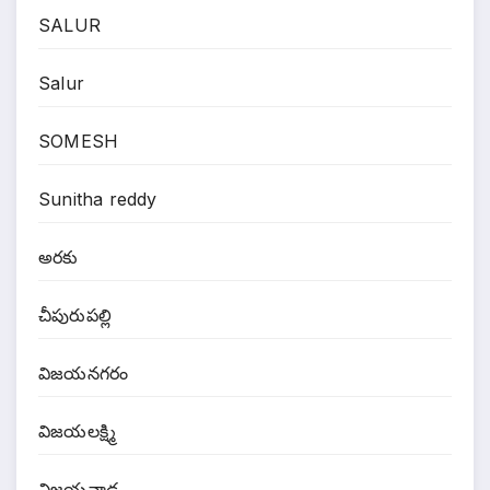
SALUR
Salur
SOMESH
Sunitha reddy
అరకు
చీపురుపల్లి
విజయనగరం
విజయలక్ష్మి
విజయవాడ