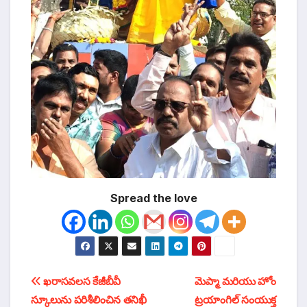
Spread the love
టపా
ఖరాసవలస కేజీబీవీ
మెప్మా మరియు హోం
స్కూలును పరిశీలించిన తనిఖీ
ట్రయాంగిల్ సంయుక్త