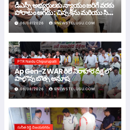
డీఎస్సీ అభ్యర్థులకు న్యాయం జరిగే వరకు
పోరాటం ఆగదు : చిన్న శ్రీను మరియు సిరి
సహస్ర
06/08/2026
9NEWSTELUGU.COM
PTR Naidu Chipurupalli
Ap Gen-Z WAR రిలే నిరాహార దీక్ష లో
పాల్గొన్న బొత్స అనూష
06/08/2026
9NEWSTELUGU.COM
సునీత రెడ్డి విజయనగరం