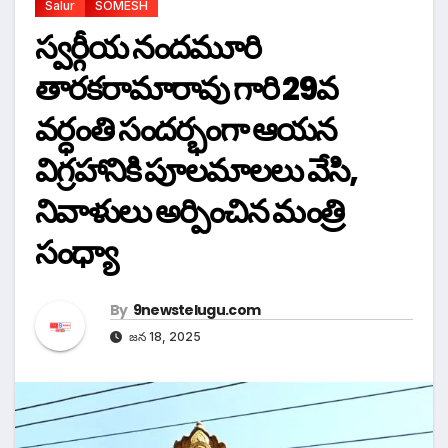
Salur
SOMESH
స్వర్గీయ నందమూరి
తారకరామారావు గారి 29వ
వర్ధంతి సందర్భంగా ఆయన
విగ్రహానికి పూలమాలలు వేసి,
నివాళులు అర్పించిన మంత్రి
సంధ్యా
By
9newstelugu.com
జన 18, 2025