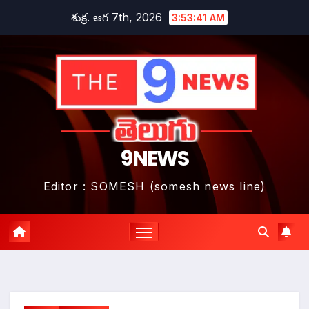
Skip
శుక్ర. ఆగ 7th, 2026
3:53:42 AM
to
content
9NEWS
Editor : SOMESH (somesh news line)