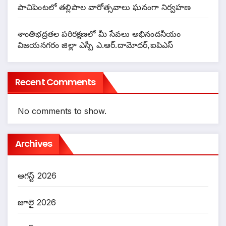
పాచిపెంటలో తల్లిపాల వారోత్సవాలు ఘనంగా నిర్వహణ
శాంతిభద్రతల పరిరక్షణలో మీ సేవలు అభినందనీయం
విజయనగరం జిల్లా ఎస్పీ ఎ.ఆర్.దామోదర్,ఐపిఎస్
Recent Comments
No comments to show.
Archives
ఆగస్ట్ 2026
జూలై 2026