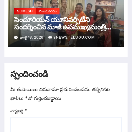
SOMESH
విజయనగరం
సెంచూరియన్ యూనివర్సిటీని
సందర్శించిన మాజీ ఉపముఖ్యమంత్రి
రాజన్నదొర
జూలై 18, 2026
9NEWSTELUGU.COM
స్పందించండి
మీ ఈమెయిలు చిరునామా ప్రచురించబడదు.
తప్పనిసరి
ఖాళీలు
*
‌తో గుర్తించబడ్డాయి
వ్యాఖ్య
*