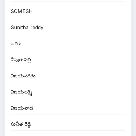
SOMESH
Sunitha reddy
అరకు
చీపురుపల్లి
విజయనగరం
విజయలక్ష్మి
విజయవాడ
సునీత రెడ్డి