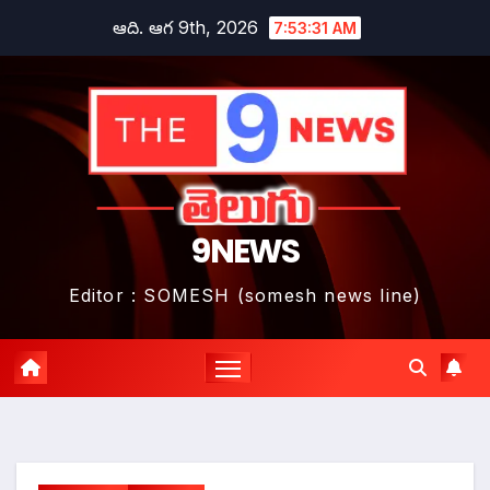
Skip
ఆది. ఆగ 9th, 2026
7:53:33 AM
to
content
9NEWS
Editor : SOMESH (somesh news line)