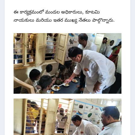
ఈ కార్యక్రమంలో మండల అధికారులు, కూటమి
నాయకులు మరియు ఇతర ముఖ్య నేతలు పాల్గొన్నారు.