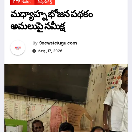
PTR Naidu
చీపురుపల్లి
మధ్యాహ్న భోజన పథకం
అమలుపై సమీక్ష
By
9newstelugu.com
మార్చి 17, 2026