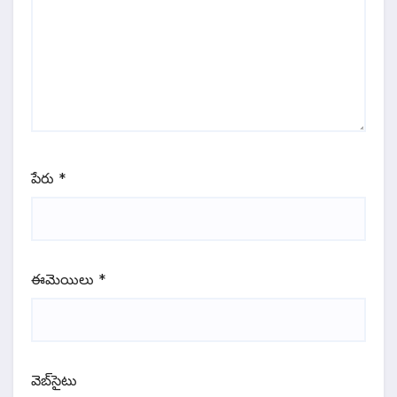
పేరు
*
ఈమెయిలు
*
వెబ్‌సైటు