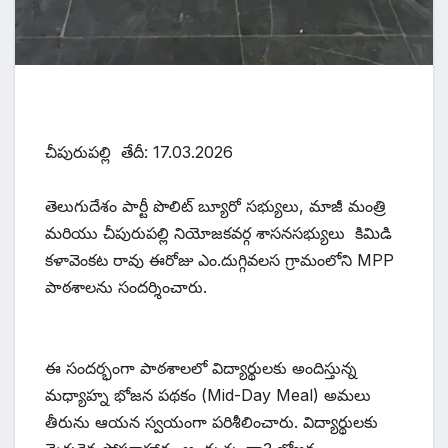
చీపురుపల్లి తేదీ: 17.03.2026
తెలుగుదేశం పార్టీ పొలిట్ బ్యూరో సభ్యులు, మాజీ మంత్రి
మరియు చీపురుపల్లి నియోజకవర్గ శాసనసభ్యులు కిమిడి
కళావెంకట రావు ఈరోజు ఎం.దుగ్గివలస గ్రామంలోని MPP
పాఠశాలను సందర్శించారు.
ఈ సందర్భంగా పాఠశాలలో విద్యార్థులకు అందిస్తున్న
మధ్యాహ్న భోజన పథకం (Mid-Day Meal) అమలు
తీరును ఆయన స్వయంగా పరిశీలించారు. విద్యార్థులకు