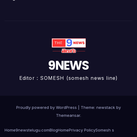
9NEWS
Editor : SOMESH (somesh news line)
Proudly powered by WordPress
|
Theme: newstack by
Themeansar
.
Home
9newstelugu.com
Blog
Home
Privacy Policy
Somesh s