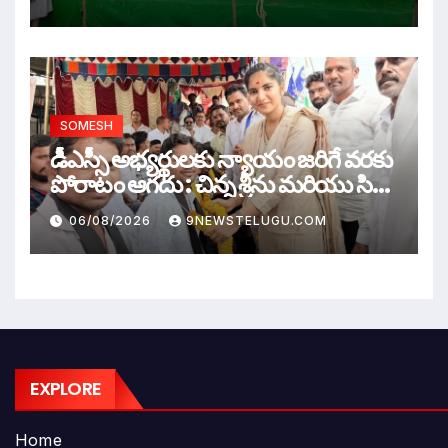
SOMESH
డీఎస్సీ అభ్యర్థులకు న్యాయం జరిగే వరకు
పోరాటం ఆగదు : చిన్న శ్రీను మరియు సిరి
సహస్ర
06/08/2026
9NEWSTELUGU.COM
EXPLORE
Home