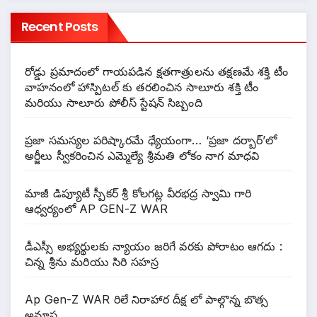
Recent Posts
రోడ్డు ప్రమాదంలో గాయపడిన క్షతగాత్రులను తక్షణమే శక్తి టీం
వాహనంలో హాస్పిటల్ కు తరలించిన సాలూరు శక్తి టీం
మరియు సాలూరు పోలీస్ స్టేషన్ సిబ్బంది
ప్రజా సమస్యల పరిష్కారమే ధ్యేయంగా… ‘ప్రజా దర్బార్’లో
అర్జీలు స్వీకరించిన ఎమ్మెల్యే శ్రీమతి లోకం నాగ మాధవి
మాజీ డిప్యూటీ స్పీకర్ శ్రీ కోలగట్ల వీరభద్ర స్వామి గారి
ఆధ్వర్యంలో AP GEN-Z WAR
డీఎస్సీ అభ్యర్థులకు న్యాయం జరిగే వరకు పోరాటం ఆగదు :
చిన్న శ్రీను మరియు సిరి సహస్ర
Ap Gen-Z WAR రిలే నిరాహార దీక్ష లో పాల్గొన్న బొత్స
అనూష