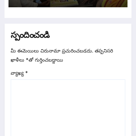
స్పందించండి
మీ ఈమెయిలు చిరునామా ప్రచురించబడదు.
తప్పనిసరి
ఖాళీలు
*
‌తో గుర్తించబడ్డాయి
వ్యాఖ్య
*