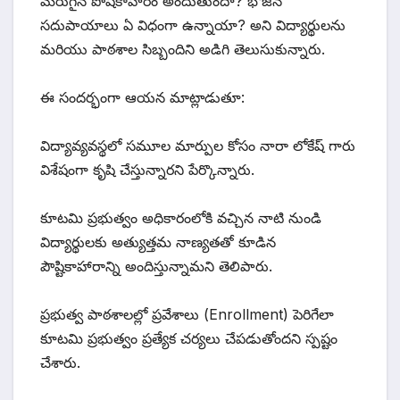
మెరుగైన పోషకాహారం అందుతుందా? భోజన
సదుపాయాలు ఏ విధంగా ఉన్నాయా? అని విద్యార్థులను
మరియు పాఠశాల సిబ్బందిని అడిగి తెలుసుకున్నారు.
ఈ సందర్భంగా ఆయన మాట్లాడుతూ:
విద్యావ్యవస్థలో సమూల మార్పుల కోసం నారా లోకేష్ గారు
విశేషంగా కృషి చేస్తున్నారని పేర్కొన్నారు.
కూటమి ప్రభుత్వం అధికారంలోకి వచ్చిన నాటి నుండి
విద్యార్థులకు అత్యుత్తమ నాణ్యతతో కూడిన
పౌష్టికాహారాన్ని అందిస్తున్నామని తెలిపారు.
ప్రభుత్వ పాఠశాలల్లో ప్రవేశాలు (Enrollment) పెరిగేలా
కూటమి ప్రభుత్వం ప్రత్యేక చర్యలు చేపడుతోందని స్పష్టం
చేశారు.