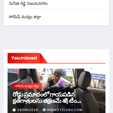
సునీత రెడ్డి విజయనగరం
సోమేష్ మన్యం జిల్లా
You missed
సోమేష్ మన్యం జిల్లా
రోడ్డు ప్రమాదంలో గాయపడిన
క్షతగాత్రులను తక్షణమే శక్తి టీం
వాహనంలో హాస్పిటల్ కు తరలించిన
08/08/2026
9NEWSTELUGU.COM