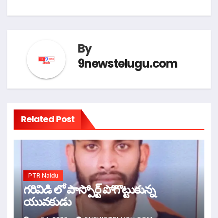
By
9newstelugu.com
Related Post
PTR Naidu
గరివిడి లో పాస్పోర్ట్ పోగొట్టుకున్న
యువకుడు