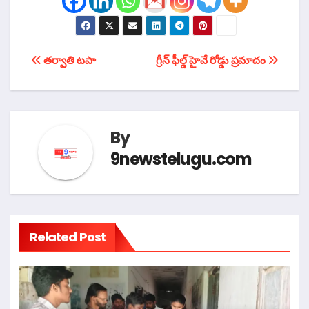
టపా
తర్వాతి టపా
గ్రీన్ ఫీల్డ్ హైవే రోడ్డు ప్రమాదం
నావిగేషన్
By
9newstelugu.com
Related Post