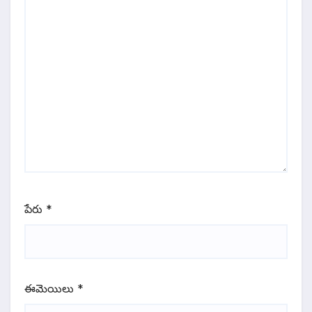
పేరు
*
ఈమెయిలు
*