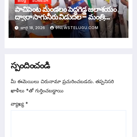
Blog
SOMESH
పాచిపెంట మండలం పెద్దగెడ్డ జలాశయం
ద్వారా సాగునీరు విడుదల – మంత్రి
గుమ్మిడి సంధ్యారాణి
జూలై 18, 2026
9NEWSTELUGU.COM
స్పందించండి
మీ ఈమెయిలు చిరునామా ప్రచురించబడదు.
తప్పనిసరి
ఖాళీలు
*
‌తో గుర్తించబడ్డాయి
వ్యాఖ్య
*