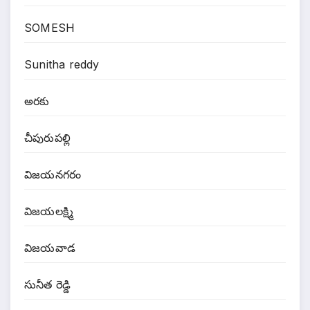
SOMESH
Sunitha reddy
అరకు
చీపురుపల్లి
విజయనగరం
విజయలక్ష్మి
విజయవాడ
సునీత రెడ్డి