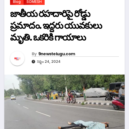
Blog
SOMESH
జాతీయ రహదారిపై రోడ్డు
ప్రమాదం. ఇద్దరు యువకులు
మృతి. ఒకరికి గాయాలు
By
9newstelugu.com
సెప్టెం 24, 2024