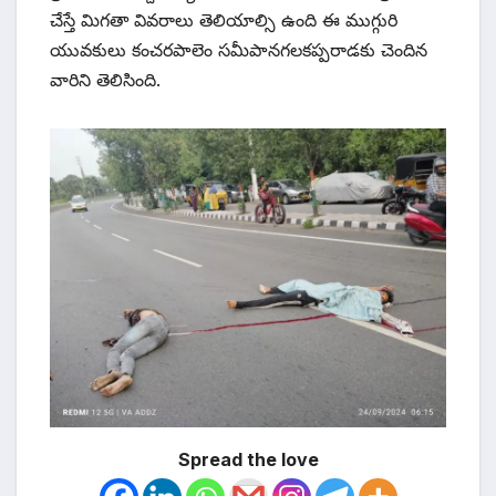
చేస్తే మిగతా వివరాలు తెలియాల్సి ఉంది ఈ ముగ్గురి
యువకులు కంచరపాలెం సమీపానగలకప్పరాడకు చెందిన
వారిని తెలిసింది.
Spread the love