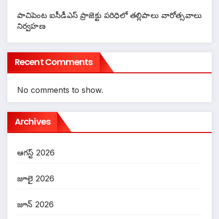
పాచిపెంట ఐసీడీఎస్ ప్రాజెక్టు పరిధిలో తల్లిపాలు వారోత్సవాలు
నిర్వహణ
Recent Comments
No comments to show.
Archives
ఆగస్ట్ 2026
జూలై 2026
జూన్ 2026