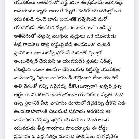
యువకులు అతివేగంతో వెళ్తుండగా ఈ ప్రమాదం జరిగినట్లు
అనుకుంటున్నారు అయితే మృతి చెందిన యువకుల్లో ఒక
యువకుడి గుండె భాగం బయటికి వచ్చేసింది మరో
యువకుడు తలపగిలి మృతి చెందాడు. ఒకే బండి పై
అతివేగంతో వెళ్తున్న ముగ్గురు వ్యక్తులు ఒక యువకుడు
తీవ్ర గాయాల పాలై రోడ్డుపై పడి ఉండడంతో వెంటనే
స్థానికులు అంబులెన్స్ ఫోన్ చేయడంతో క్షణాల్లో
అంబులెన్సర్ చేరుకుని ఆ యువకుడికి ప్రథమ చికిత్స
చేపట్టింది ఇదిలా ఉండగా రేస్ బయట వస్తున్న యువకుల
వాహనాన్ని ఏదైనా వాహనం ఢీ కొట్టిందా? లేదా యోగలే
అతి వేగంతో వచ్చి డివైడర్ను ఢీకొంటున్నారా? అన్నది ప్రశ్న
అర్థం గా మిగిలింది అంతేకాకుండా యువకులు మృతి చెంది
ఉన్న స్థలానికి వీరు వాహనం దూరంలో డివైడర్ను ఢీకొని పడి
ఉంది వాహనానికి ఎటువంటి ప్రమాదం జరగలేదు ఆ
వాహనంపై వస్తున్న ఇద్దరు యువకులు చెందగా ఒక
యువకుడు తీవ్ర గాయాలు పాలయ్యాడు ఈ రోడ్డు
ప్రమాదం ఓ పెద్ద సత్యం మారింది పోలీసులు రంగ ప్రవేశం