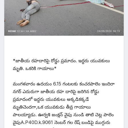
*జాతీయ రహదారిపై రోడ్డు ప్రమాదం. ఇద్దరు యువకులు
మృతి. ఒకరికి గాయాలు*
మంగళవారం ఉదయం 6.15 గంటలకు కంచరపాలెం ఇందిరా
నగర్ ఎదురుగా జాతీయ రహ దారిపై జరిగిన రోడ్డు
ప్రమాదంలో ఇద్దరు యువకులు అక్కడికక్కడే
మృతిచెందగా,ఒక యువకుడు తీవ్ర గాయాలు
పాలయ్యాడు. ఊర్వశి జంక్షన్ వైపు నుండి తాటి చెట్ల పాలెం
వైపుA.P40D.k.9061 నెంబర్ గల రేష్ బండిపై ముగ్గురు