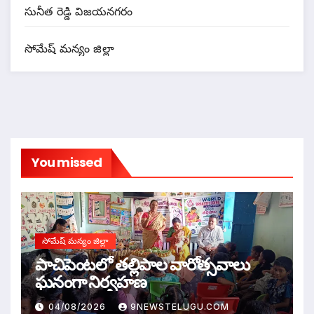
సునీత రెడ్డి విజయనగరం
సోమేష్ మన్యం జిల్లా
You missed
సోమేష్ మన్యం జిల్లా
పాచిపెంటలో తల్లిపాల వారోత్సవాలు
ఘనంగా నిర్వహణ
04/08/2026
9NEWSTELUGU.COM