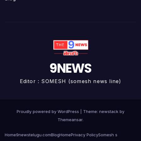
9NEWS
Editor : SOMESH (somesh news line)
Proudly powered by WordPress
|
Theme: newstack by
Themeansar
.
Home
9newstelugu.com
Blog
Home
Privacy Policy
Somesh s