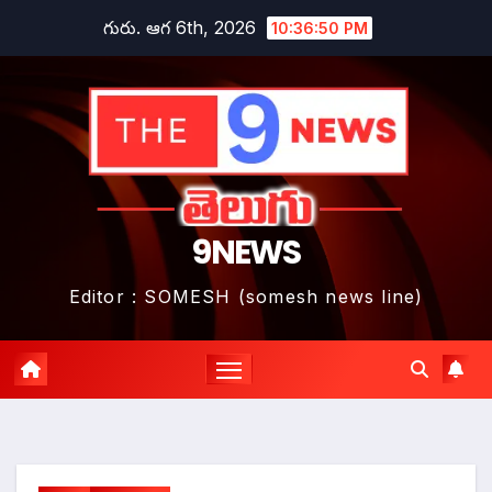
Skip
గురు. ఆగ 6th, 2026
10:36:51 PM
to
content
9NEWS
Editor : SOMESH (somesh news line)