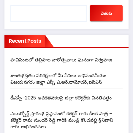
వెతుకు
Recent Posts
పాచిపెంటలో తల్లిపాల వారోత్సవాలు ఘనంగా నిర్వహణ
శాంతిభద్రతల పరిరక్షణలో మీ సేవలు అభినందనీయం
విజయనగరం జిల్లా ఎస్పీ ఎ.ఆర్.దామోదర్,ఐపిఎస్
డీఎస్సీ–2025 అవకతవకలపై జిల్లా కలెక్టర్‌కు వినతిపత్రం
ఎయిర్పోర్ట్ ప్రారంభ ప్రస్థానంలో కలెక్టర్ గారు కీలక పాత్ర –
కలెక్టర్ రామ సుందర్ రెడ్డి గారికి మంత్రి కొండపల్లి శ్రీనివాస్
గారు అభినందనలు