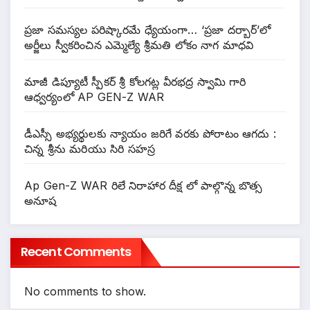
ప్రజా సమస్యల పరిష్కారమే ధ్యేయంగా… ‘ప్రజా దర్బార్’లో
అర్జీలు స్వీకరించిన ఎమ్మెల్యే శ్రీమతి లోకం నాగ మాధవి
మాజీ డిప్యూటీ స్పీకర్ శ్రీ కోలగట్ల వీరభద్ర స్వామి గారి
ఆధ్వర్యంలో AP GEN-Z WAR
డీఎస్సీ అభ్యర్థులకు న్యాయం జరిగే వరకు పోరాటం ఆగదు :
చిన్న శ్రీను మరియు సిరి సహస్ర
Ap Gen-Z WAR రిలే నిరాహార దీక్ష లో పాల్గొన్న బొత్స
అనూష
Recent Comments
No comments to show.