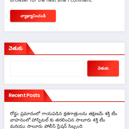
వెతుకు
వెతుకు
Recent Posts
రోడ్డు ప్రమాదంలో గాయపడిన క్షతగాత్రులను తక్షణమే శక్తి టీం
వాహనంలో హాస్పిటల్ కు తరలించిన సాలూరు శక్తి టీం
మరియు సాలూరు పోలీస్ స్టేషన్ సిబ్బంది