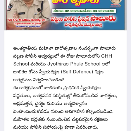
అంతర్జాతీయ మహిళా వారోత్సవాల సందర్భంగా సాలూరు
పట్టణ పోలీస్ ఆధ్వర్యంలో ఈ రోజు సాలూరులోని GHH
School మరియు Jyothirao Phule School లలో
బాలికల కోసం స్వీయరక్షణ (Self Defence) శిక్షణ
కార్యక్రమం నిర్వహించబడింది.
ఈ కార్యక్రమంలో బాలికలకు ప్రాథమిక స్వీయరక్షణ
పద్ధతులు, అత్యవసర పరిస్థితుల్లో తీసుకోవలసిన జాగ్రత్తలు,
అప్రమత్తత, ధైర్యం మరియు ఆత్మవిశ్వాసం
పెంపొందించుకోవడం గురించి అవగాహన కల్పించబడింది.
మహిళల భద్రతకు సంబంధించిన చట్టపరమైన రక్షణలు
మరియు పోలీస్ సహాయంపై కూడా వివరించారు.