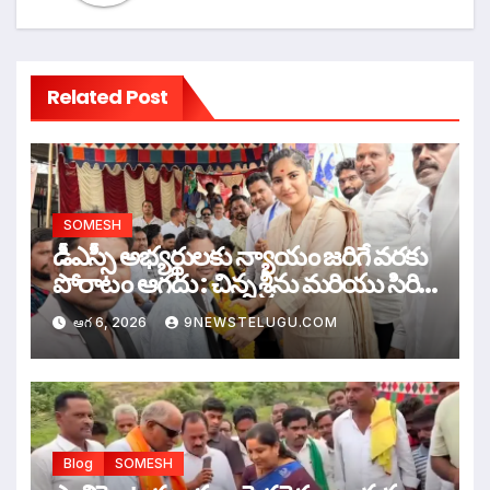
Related Post
SOMESH
డీఎస్సీ అభ్యర్థులకు న్యాయం జరిగే వరకు
పోరాటం ఆగదు : చిన్న శ్రీను మరియు సిరి
సహస్ర
ఆగ 6, 2026
9NEWSTELUGU.COM
Blog
SOMESH