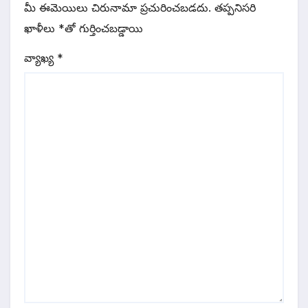
మీ ఈమెయిలు చిరునామా ప్రచురించబడదు.
తప్పనిసరి
ఖాళీలు
*
‌తో గుర్తించబడ్డాయి
వ్యాఖ్య
*