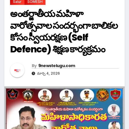
Salur
SOMESH
అంతర్జాతీయ మహిళా
వారోత్సవాల సందర్భంగా బాలికల
కోసం స్వీయరక్షణ (Self
Defence) శిక్షణ కార్యక్రమం
By
9newstelugu.com
మార్చి 4, 2026