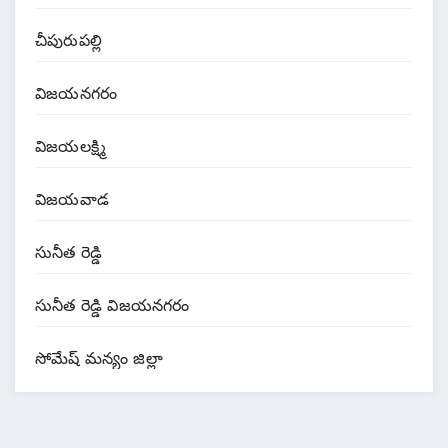
చీపురుపల్లి
విజయనగరం
విజయలక్ష్మి
విజయవాడ
సునీత రెడ్డి
సునీత రెడ్డి విజయనగరం
సోమేష్ మన్యం జిల్లా