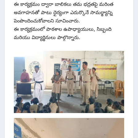
ఈ కార్యక్రమం ద్వారా బాలికలు తమ భద్రతపై మరింత
అవగాహనతో పాటు ధైర్యంగా ఎదుర్కొనే సామర్థ్యాన్ని
పెంపొందించుకోవాలని సూచించారు.
ఈ కార్యక్రమంలో పాఠశాల ఉపాధ్యాయులు, సిబ్బంది
మరియు విద్యార్థినులు పాల్గొన్నారు.