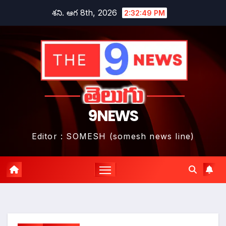
Skip
శని. ఆగ 8th, 2026
2:32:50 PM
to
content
9NEWS
Editor : SOMESH (somesh news line)