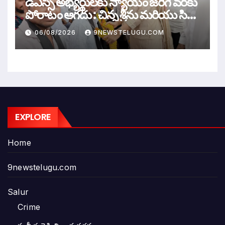
డీఎస్సీ అభ్యర్థులకు న్యాయం జరిగే వరకు
పోరాటం ఆగదు : చిన్న శ్రీను మరియు సిరి
సహస్ర
06/08/2026
9NEWSTELUGU.COM
EXPLORE
Home
9newstelugu.com
Salur
Crime