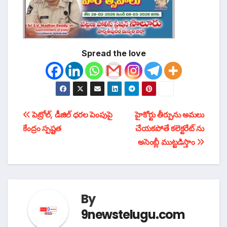
Spread the love
టపా
పెట్రోల్‌, డీజిల్‌ ధరల పెంపుపై
హైకోర్టు తీర్పును అమలు
కేంద్రం స్పష్టత
చేయకపోతే కలెక్టరేట్ ను
నావిగేషన్
అసెంబ్లీ ముట్టడిస్తాం
By
9newstelugu.com