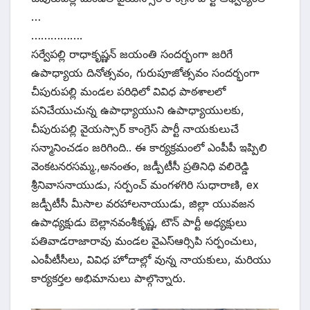
…
…………….
సర్వేపల్లి రాధాకృష్ణన్ జయంతి సందర్భంగా జరిగే
ఉపాధ్యాయ దినోత్సవం, గురుపూజోత్సవం సందర్భంగా
చీపురుపల్లి మండల పరిధిలో వివిధ పాఠశాలలో
పనిచేయుచున్న ఉపాధ్యాయుని ఉపాధ్యాయులకు,
చీపురుపల్లి వైయస్సార్ కాంగ్రెస్ పార్టీ నాయకులుచే
సన్మానించడం జరిగింది.. ఈ కార్యక్రమంలో ఎంపీపీ ఇప్పిలి
వెంకటనరసమ్మ.,అనంతం, జడ్పీటీసీ ప్రతినిధి వలిరెడ్డి
శ్రీనివాసనాయుడు, సర్పంచ్ మంగళగిరి సుధారాణి, ex
జడ్పీటీసీ మీసాల వరహాలనాయుడు, జిల్లా యువజన
ఉపాధ్యక్షుడు బెల్లానవంశీకృష్ణ, టౌన్ పార్టీ అధ్యక్షులు
పతివాడరాజారావు మండల వైఎస్ఆర్సిపి సర్పంచులు,
ఎంపీటీసీలు, వివిధ హోదాల్లో వున్న నాయకులు, మరియు
కార్యకర్తల అభిమానులు పాల్గొన్నారు.