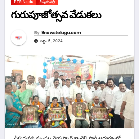
PTR Naidu
చీపురుపల్లి
గురుపూజోత్సవ వేడుకలు
By
9newstelugu.com
సెప్టెం 5, 2024
చీపురుపల్లి మండల వైయస్సార్ కాంగ్రెస్ పార్టీ ఆధ్వర్యంలో