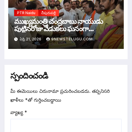
PTR Naidu
చీపురుపల్లి
ముఖ్యమంత్రి చంద్రబాబు నాయుడు
పుట్టినరోజు వేడుకలు ఘనంగా
నిర్వహించిన ఎమ్మెల్యే కళా వెంకట్రావు
ఏప్రి 21, 2026
9NEWSTELUGU.COM
స్పందించండి
మీ ఈమెయిలు చిరునామా ప్రచురించబడదు.
తప్పనిసరి
ఖాళీలు
*
‌తో గుర్తించబడ్డాయి
వ్యాఖ్య
*