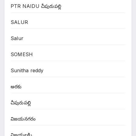
PTR NAIDU చీపురుపల్లి
SALUR
Salur
SOMESH
Sunitha reddy
అరకు
చీపురుపల్లి
విజయనగరం
విజయలక్ష్మి