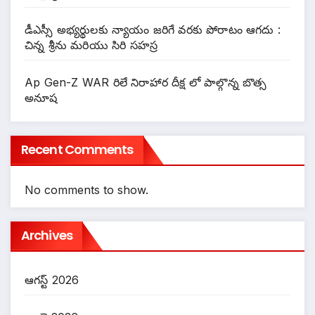
డీఎస్సీ అభ్యర్థులకు న్యాయం జరిగే వరకు పోరాటం ఆగదు :
చిన్న శ్రీను మరియు సిరి సహస్ర
Ap Gen-Z WAR రిలే నిరాహార దీక్ష లో పాల్గొన్న బొత్స
అనూష
Recent Comments
No comments to show.
Archives
ఆగస్ట్ 2026