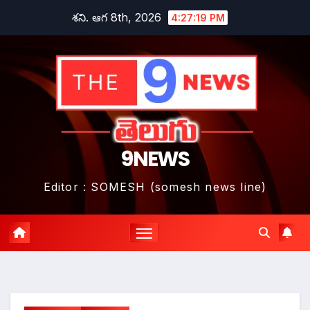
Skip
శని. ఆగ 8th, 2026
4:27:20 PM
to
content
9NEWS
Editor : SOMESH (somesh news line)