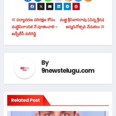
టపా
పర్యావరణ పరిరక్షణ కోసం
మజ్జి శ్రీనివాసరావు (చిన్న శ్రీను)
మట్టివినాయక నే పూజించాలి –
జన్మదినోత్సవ వేడుకలు
నావిగేషన్
జడ్పీటీసీ వలిరెడ్డి
By
9newstelugu.com
Related Post