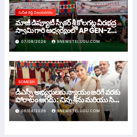
సునీత రెడ్డి విజయనగరం
మాజీ డిప్యూటీ స్పీకర్ శ్రీ కోలగట్ల వీరభద్ర
స్వామి గారి ఆధ్వర్యంలో AP GEN-Z
WAR
07/08/2026
9NEWSTELUGU.COM
SOMESH
డీఎస్సీ అభ్యర్థులకు న్యాయం జరిగే వరకు
పోరాటం ఆగదు : చిన్న శ్రీను మరియు సిరి
సహస్ర
06/08/2026
9NEWSTELUGU.COM