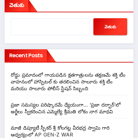
వెతుకు
వెతుకు
Recent Posts
రోడ్డు ప్రమాదంలో గాయపడిన క్షతగాత్రులను తక్షణమే శక్తి టీం
వాహనంలో హాస్పిటల్ కు తరలించిన సాలూరు శక్తి టీం
మరియు సాలూరు పోలీస్ స్టేషన్ సిబ్బంది
ప్రజా సమస్యల పరిష్కారమే ధ్యేయంగా… ‘ప్రజా దర్బార్’లో
అర్జీలు స్వీకరించిన ఎమ్మెల్యే శ్రీమతి లోకం నాగ మాధవి
మాజీ డిప్యూటీ స్పీకర్ శ్రీ కోలగట్ల వీరభద్ర స్వామి గారి
ఆధ్వర్యంలో AP GEN-Z WAR