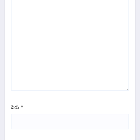
పేరు
*