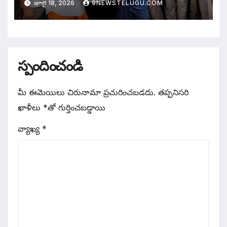
జూలై 18, 2026
9NEWSTELUGU.COM
స్పందించండి
మీ ఈమెయిలు చిరునామా ప్రచురించబడదు.
తప్పనిసరి
ఖాళీలు
*
‌తో గుర్తించబడ్డాయి
వ్యాఖ్య
*