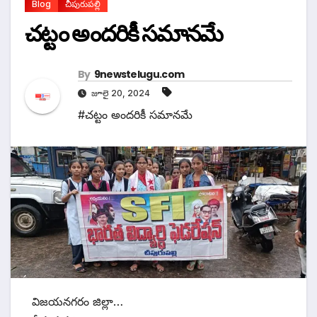
Blog
చీపురుపల్లి
చట్టం అందరికీ సమానమే
By
9newstelugu.com
జూలై 20, 2024
#చట్టం అందరికీ సమానమే
విజయనగరం జిల్లా…