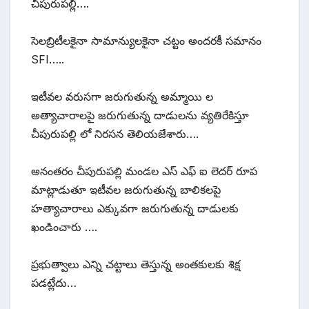
చీపురుపల్లి….
సెలబ్రిటీలకైనా సామాన్యులకైనా చట్టం అందరకీ సమానం
SFI…..
ఇటీవల వరుసగా జరుగుతున్న అమ్మాయి ల
అత్యాచారాలపై జరుగుతున్న దాడులను వ్యతిరేకిస్తూ
చీపురుపల్లి లో నిరసన తెలియజేశారు….
అనంతరం చీపురుపల్లి మండల ఎస్ ఎఫ్ ఐ లెదర్ రూప
మాట్లాడుతూ ఇటీవల జరుగుతున్న బాలికలపై
హత్యాచారాలు ఎక్కువగా జరుగుతున్న దాడులకు
ఖండించారు ….
ప్రభుత్వాలు ఎన్ని చట్టాలు తెస్తున్న అంతకులకు శిక్ష
పడట్లేదు…