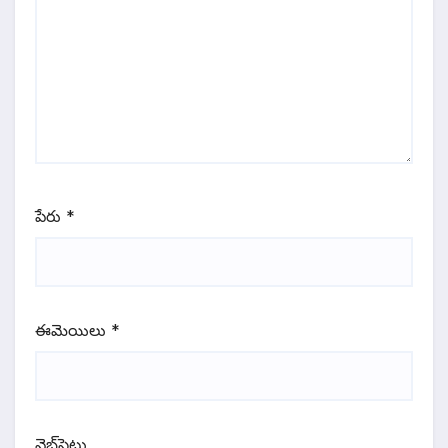
పేరు
*
ఈమెయిలు
*
వెబ్‌సైటు