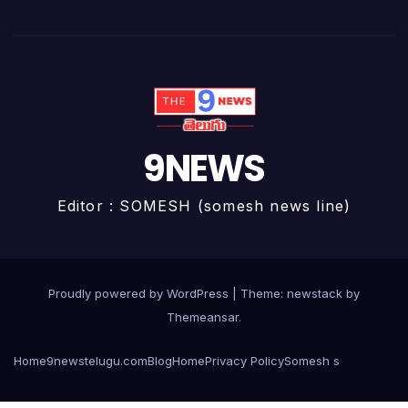
9NEWS
Editor : SOMESH (somesh news line)
Proudly powered by WordPress
|
Theme: newstack by
Themeansar
.
Home
9newstelugu.com
Blog
Home
Privacy Policy
Somesh s