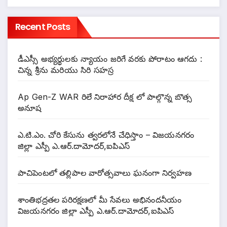
Recent Posts
డీఎస్సీ అభ్యర్థులకు న్యాయం జరిగే వరకు పోరాటం ఆగదు :
చిన్న శ్రీను మరియు సిరి సహస్ర
Ap Gen-Z WAR రిలే నిరాహార దీక్ష లో పాల్గొన్న బొత్స
అనూష
ఎ.టి.ఎం. చోరి కేసును త్వరలోనే చేధిస్తాం – విజయనగరం
జిల్లా ఎస్పీ ఎ.ఆర్.దామోదర్,ఐపిఎస్
పాచిపెంటలో తల్లిపాల వారోత్సవాలు ఘనంగా నిర్వహణ
శాంతిభద్రతల పరిరక్షణలో మీ సేవలు అభినందనీయం
విజయనగరం జిల్లా ఎస్పీ ఎ.ఆర్.దామోదర్,ఐపిఎస్