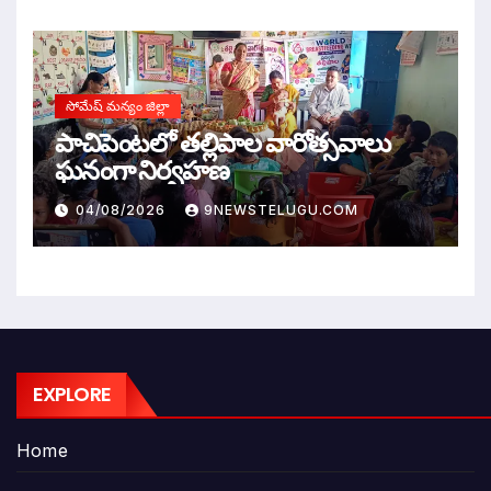
సోమేష్ మన్యం జిల్లా
పాచిపెంటలో తల్లిపాల వారోత్సవాలు
ఘనంగా నిర్వహణ
04/08/2026
9NEWSTELUGU.COM
EXPLORE
Home