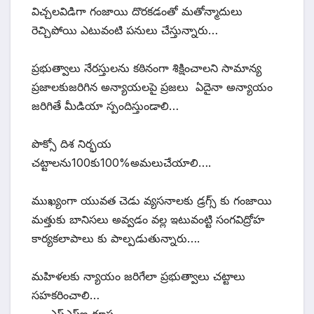
విచ్చలవిడిగా గంజాయి దొరకడంతో మతోన్మాదులు
రెచ్చిపోయి ఎటువంటి పనులు చేస్తున్నారు…
ప్రభుత్వాలు నేరస్తులను కఠినంగా శిక్షించాలని సామాన్య
ప్రజాలకుజరిగిన అన్యాయలపై ప్రజలు ఏదైనా అన్యాయం
జరిగితే మీడియా స్పందిస్తుండాలి…
పొక్సో దిశ నిర్భయ
చట్టాలను100కు100%అమలుచేయాలి….
ముఖ్యంగా యువత చెడు వ్యసనాలకు డ్రగ్స్ కు గంజాయి
మత్తుకు బానిసలు అవ్వడం వల్ల ఇటువంట్టి సంగవిద్రోహ
కార్యకలాపాలు కు పాల్పడుతున్నారు….
మహిళలకు న్యాయం జరిగేలా ప్రభుత్వాలు చట్టాలు
సహకరించాలి…