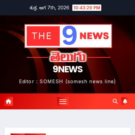
Skip
శుక్ర. ఆగ 7th, 2026
10:43:30 PM
to
content
9NEWS
Editor : SOMESH (somesh news line)