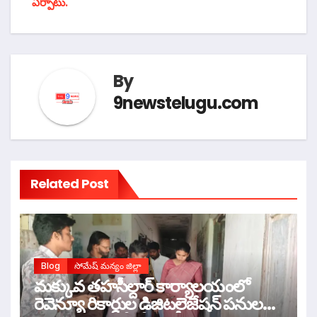
ఏర్పాటు.
By
9newstelugu.com
Related Post
Blog
సోమేష్ మన్యం జిల్లా
మక్కువ తహసీల్దార్ కార్యాలయంలో
రెవెన్యూ రికార్డుల డిజిటలైజేషన్ పనులను