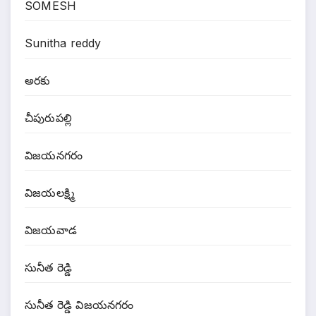
SOMESH
Sunitha reddy
అరకు
చీపురుపల్లి
విజయనగరం
విజయలక్ష్మి
విజయవాడ
సునీత రెడ్డి
సునీత రెడ్డి విజయనగరం