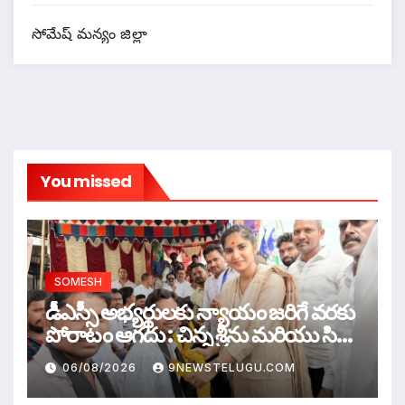
సోమేష్ మన్యం జిల్లా
You missed
SOMESH
డీఎస్సీ అభ్యర్థులకు న్యాయం జరిగే వరకు
పోరాటం ఆగదు : చిన్న శ్రీను మరియు సిరి
సహస్ర
06/08/2026
9NEWSTELUGU.COM