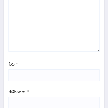
పేరు
*
ఈమెయిలు
*