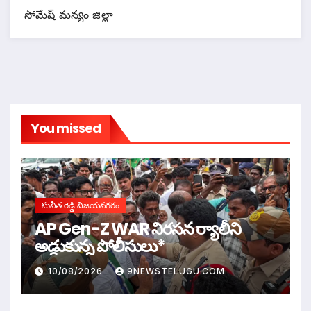
సోమేష్ మన్యం జిల్లా
You missed
సునీత రెడ్డి విజయనగరం
AP Gen-Z WAR నిరసన ర్యాలీని
అడ్డుకున్న పోలీసులు*
10/08/2026
9NEWSTELUGU.COM