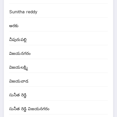
Sunitha reddy
అరకు
చీపురుపల్లి
విజయనగరం
విజయలక్ష్మి
విజయవాడ
సునీత రెడ్డి
సునీత రెడ్డి విజయనగరం