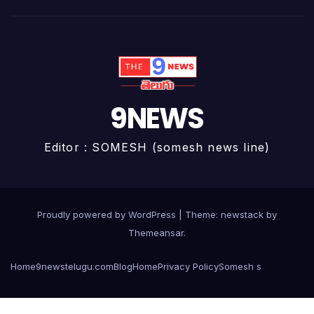
9NEWS
Editor : SOMESH (somesh news line)
Proudly powered by WordPress
|
Theme: newstack by
Themeansar
.
Home
9newstelugu.com
Blog
Home
Privacy Policy
Somesh s