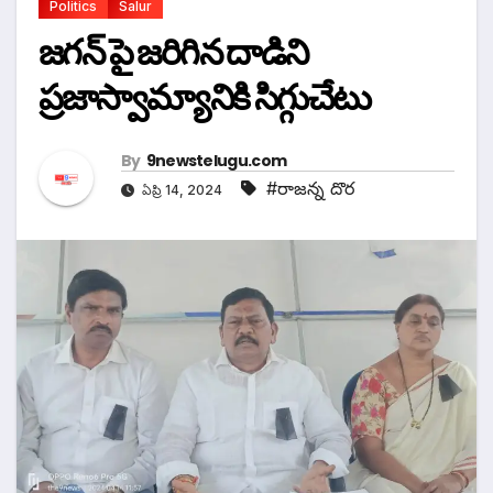
Politics
Salur
జగన్ పై జరిగిన దాడిని
ప్రజాస్వామ్యానికి సిగ్గుచేటు
By
9newstelugu.com
#రాజన్న దొర
ఏప్రి 14, 2024