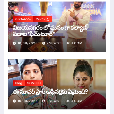
విజయనగరం
విజయలక్ష్మి
విజ‌య‌న‌గ‌రం లో ఘ‌నం గా క‌ల్యాణ్
ప‌డాల ‘ఫ్లేమ్ టూర్*
10/08/2026
9NEWSTELUGU.COM
Blog
SOMESH
ఈ సూపర్ స్టార్ ఆఫీసర్లకు ఏమైంది?
10/08/2026
9NEWSTELUGU.COM