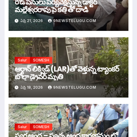
రోడ్ పనులు పర్యవేక్షిస్తున్న డాక్టర్
మల్లేశ్వరరావు పై కత్తి తో దాడి
ఏప్రి 21, 2026
9NEWSTELUGU.COM
Salur
SOMESH
ఆర్గాన్ లిక్విడ్ (LAR)తో వెళ్తున్న ట్యాంకర్
బోల్తా డ్రైవర్ మృతి
ఏప్రి 18, 2026
9NEWSTELUGU.COM
Salur
SOMESH
స్వర్ణ ఆంధ్ర – స్వచ్ఛ ఆంధ్ర కార్యక్రమం లో