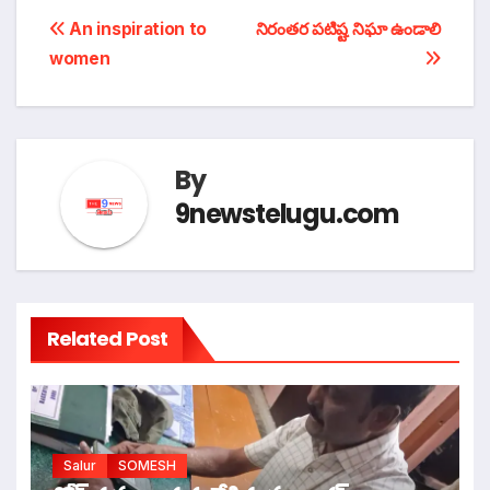
టపా
An inspiration to
నిరంతర పటిష్ట నిఘా ఉండాలి
women
నావిగేషన్
By
9newstelugu.com
Related Post
Salur
SOMESH