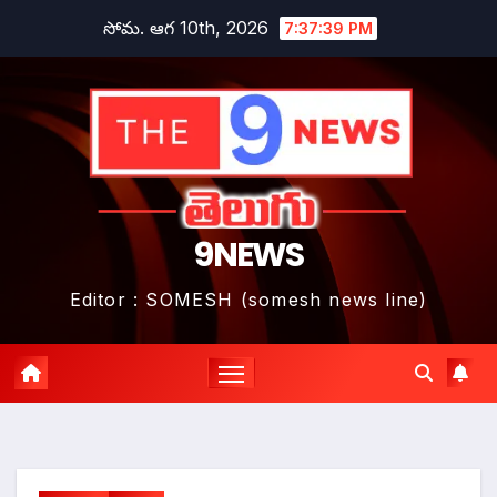
Skip
సోమ. ఆగ 10th, 2026
7:37:41 PM
to
content
9NEWS
Editor : SOMESH (somesh news line)