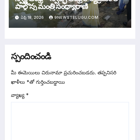
పాల్గొన్న మంత్రి సంధ్యారాణి
ఏప్రి 18, 2026
9NEWSTELUGU.COM
స్పందించండి
మీ ఈమెయిలు చిరునామా ప్రచురించబడదు.
తప్పనిసరి
ఖాళీలు
*
‌తో గుర్తించబడ్డాయి
వ్యాఖ్య
*