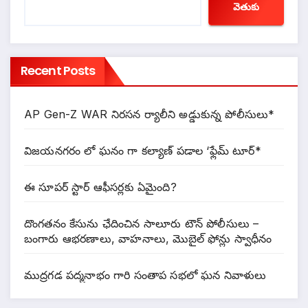
వెతుకు
Recent Posts
AP Gen-Z WAR నిరసన ర్యాలీని అడ్డుకున్న పోలీసులు*
విజ‌య‌న‌గ‌రం లో ఘ‌నం గా క‌ల్యాణ్ ప‌డాల ‘ఫ్లేమ్ టూర్*
ఈ సూపర్ స్టార్ ఆఫీసర్లకు ఏమైంది?
దొంగతనం కేసును ఛేదించిన సాలూరు టౌన్ పోలీసులు –
బంగారు ఆభరణాలు, వాహనాలు, మొబైల్ ఫోన్లు స్వాధీనం
ముద్రగడ పద్మనాభం గారి సంతాప సభలో ఘన నివాళులు