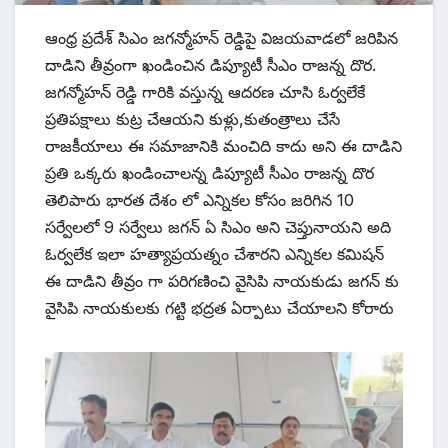
ఆంధ్ర ప్రదేశ్ సిఎం జగన్మోహన్ రెడ్డిపై విజయవాడలో జరిపిన
దాడిని తీవ్రంగా ఖండించిన డిప్యూటీ సీఎం రాజన్న దొర.
జగన్మోహన్ రెడ్డి గారికి వస్తున్న ఆదరణ చూసి ఓర్వలేకే
ప్రతిపక్షాలు కుట్ర చేఆయని కుళ్లు,కుతంత్రాలు చేసే
రాజకీయాలు ఈ సమాజానికి మంచిది కాదు అని ఈ దాడిని
ప్రతి ఒక్కరు ఖండించాలన్న డిప్యూటీ సీఎం రాజన్న దొర
తెలిపారు భారత దేశం లో ఎన్నికల కోసం జరిగిన 10
సర్వేలలో 9 సర్వేలు జగన్ ఏ సిఎం అని చెప్తునాయని అది
ఓర్వలేక ఇలా హత్యాప్రయత్నం చేశారని ఎన్నికల కమిషన్
ఈ దాడిని తీవ్రం గా పరిగణించి వైసిపి నాయకుడు జగన్ కు
వైసిపి నాయకులకు గట్టి భద్రత ఏర్పాటు చేయాలని కోరారు