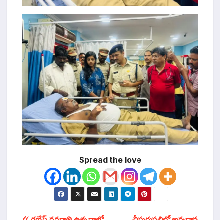
Spread the love
గణేష్ నవరాత్రి ఉత్సవాల్లో
చీపురుపల్లిలో అన్నదాన