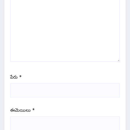
పేరు
*
ఈమెయిలు
*