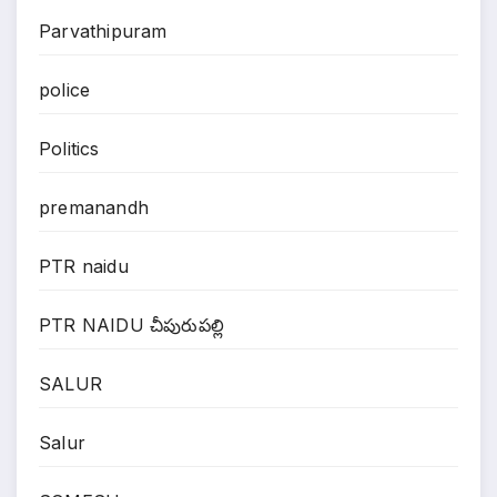
Parvathipuram
police
Politics
premanandh
PTR naidu
PTR NAIDU చీపురుపల్లి
SALUR
Salur