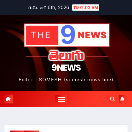
Skip
గురు. ఆగ 6th, 2026
11:02:05 AM
to
content
9NEWS
Editor : SOMESH (somesh news line)