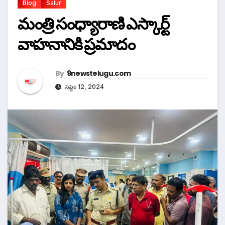
Blog
Salur
మంత్రి సంధ్యారాణి ఎస్కార్ట్
వాహనానికి ప్రమాదం
By
9newstelugu.com
సెప్టెం 12, 2024