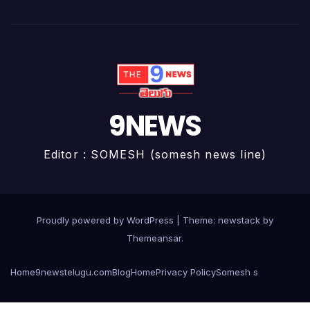
9NEWS
Editor : SOMESH (somesh news line)
Proudly powered by WordPress
|
Theme: newstack by
Themeansar
.
Home
9newstelugu.com
Blog
Home
Privacy Policy
Somesh s