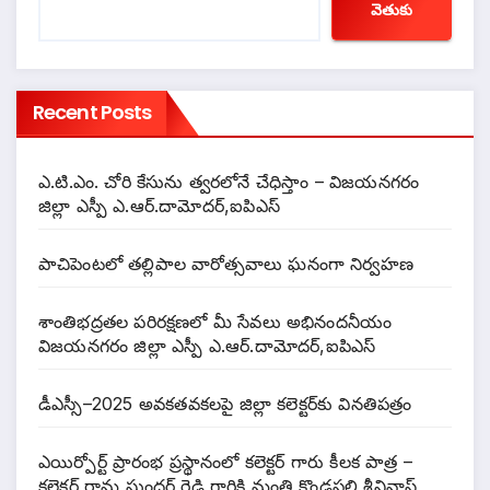
వెతుకు
Recent Posts
ఎ.టి.ఎం. చోరి కేసును త్వరలోనే చేధిస్తాం – విజయనగరం
జిల్లా ఎస్పీ ఎ.ఆర్.దామోదర్,ఐపిఎస్
పాచిపెంటలో తల్లిపాల వారోత్సవాలు ఘనంగా నిర్వహణ
శాంతిభద్రతల పరిరక్షణలో మీ సేవలు అభినందనీయం
విజయనగరం జిల్లా ఎస్పీ ఎ.ఆర్.దామోదర్,ఐపిఎస్
డీఎస్సీ–2025 అవకతవకలపై జిల్లా కలెక్టర్‌కు వినతిపత్రం
ఎయిర్పోర్ట్ ప్రారంభ ప్రస్థానంలో కలెక్టర్ గారు కీలక పాత్ర –
కలెక్టర్ రామ సుందర్ రెడ్డి గారికి మంత్రి కొండపల్లి శ్రీనివాస్