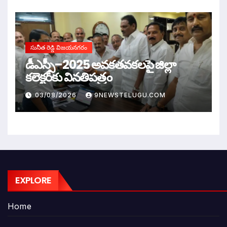
సునీత రెడ్డి విజయనగరం
డీఎస్సీ–2025 అవకతవకలపై జిల్లా
కలెక్టర్‌కు వినతిపత్రం
03/08/2026
9NEWSTELUGU.COM
EXPLORE
Home