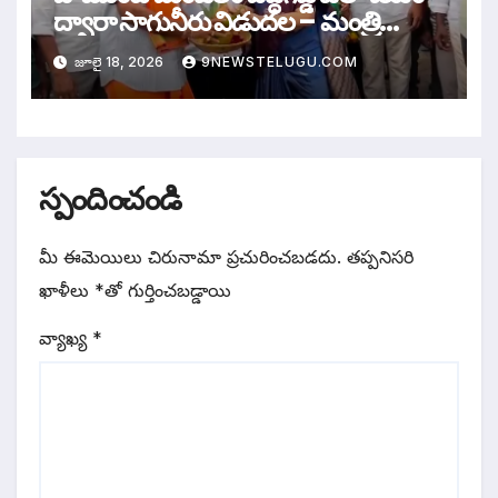
ద్వారా సాగునీరు విడుదల – మంత్రి
గుమ్మిడి సంధ్యారాణి
జూలై 18, 2026
9NEWSTELUGU.COM
స్పందించండి
మీ ఈమెయిలు చిరునామా ప్రచురించబడదు.
తప్పనిసరి
ఖాళీలు
*
‌తో గుర్తించబడ్డాయి
వ్యాఖ్య
*