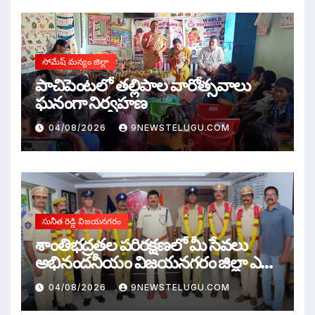
సోమేష్ మన్యం జిల్లా
పాచిపెంటలో తల్లిపాల వారోత్సవాలు
ఘనంగా నిర్వహణ
04/08/2026
9NEWSTELUGU.COM
సునీత రెడ్డి విజయనగరం
శాంతిభద్రతల పరిరక్షణలో మీ సేవలు
అభినందనీయం విజయనగరం జిల్లా ఎస్పీ
ఎ.ఆర్.దామోదర్,ఐపిఎస్
04/08/2026
9NEWSTELUGU.COM