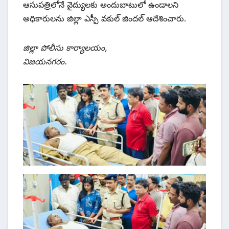
ఆసుపత్రిలోనే వైద్యులకు అందుబాటులో ఉండాలని
అధికారులను జిల్లా ఎస్పీ వకుల్ జిందల్ ఆదేశించారు.
జిల్లా పోలీసు కార్యాలయం,
విజయనగరం.