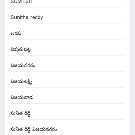
SOMESH
Sunitha reddy
అరకు
చీపురుపల్లి
విజయనగరం
విజయలక్ష్మి
విజయవాడ
సునీత రెడ్డి
సునీత రెడ్డి విజయనగరం