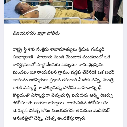
విజయనగరం జిల్లా పోలీసు
రాష్ట్ర స్త్రీ శిశు సంక్షేమ శాఖామాత్యులు శ్రీమతి గుమ్మడి
సంధ్యారాణి సాలూరు నుండి మెంటాడ మండలంలో ఒక
కార్యక్రమంలో పాల్గొనేందుకు వెళ్ళుచూ రామభద్రపురం
మండలం బూసాయవలస గ్రామం వద్దకు చేరేసరికి ఒక ఐచర్
వాహనం ఆకస్మికంగా ప్రధాన రహదారి మీదకు వచ్చి, మంత్రి
గారికి ఎస్కార్ట్ గా వెళ్ళుచున్న పోలీసు వాహనాన్ని ఢీ
కొట్టడంతో ఎస్కార్టుగా వెళ్ళుచున్న ఐదుగురు ఆర్మ్డ్ రిజర్వు
పోలీసులకు గాయాలయ్యాయి. గాయపడిన పోలీసులను
మెరుగైన చికిత్స కోసం విజయనగరం తిరుమల మెడికవర్
ఆసుపత్రిలో చేర్చి, చికిత్స అందజేస్తున్నారు.