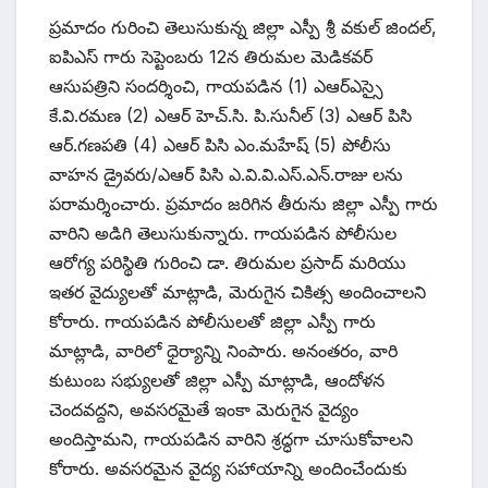
ప్రమాదం గురించి తెలుసుకున్న జిల్లా ఎస్పీ శ్రీ వకుల్ జిందల్,
ఐపిఎస్ గారు సెప్టెంబరు 12న తిరుమల మెడికవర్
ఆసుపత్రిని సందర్శించి, గాయపడిన (1) ఎఆర్ఎస్సై
కే.వి.రమణ (2) ఎఆర్ హెచ్.సి. పి.సునీల్ (3) ఎఆర్ పిసి
ఆర్.గణపతి (4) ఎఆర్ పిసి ఎం.మహేష్ (5) పోలీసు
వాహన డ్రైవరు/ఎఆర్ పిసి ఎ.వి.వి.ఎస్.ఎన్.రాజు లను
పరామర్శించారు. ప్రమాదం జరిగిన తీరును జిల్లా ఎస్పీ గారు
వారిని అడిగి తెలుసుకున్నారు. గాయపడిన పోలీసుల
ఆరోగ్య పరిస్థితి గురించి డా. తిరుమల ప్రసాద్ మరియు
ఇతర వైద్యులతో మాట్లాడి, మెరుగైన చికిత్స అందించాలని
కోరారు. గాయపడిన పోలీసులతో జిల్లా ఎస్పీ గారు
మాట్లాడి, వారిలో ధైర్యాన్ని నింపారు. అనంతరం, వారి
కుటుంబ సభ్యులతో జిల్లా ఎస్పీ మాట్లాడి, ఆందోళన
చెందవద్దని, అవసరమైతే ఇంకా మెరుగైన వైద్యం
అందిస్తామని, గాయపడిన వారిని శ్రద్ధగా చూసుకోవాలని
కోరారు. అవసరమైన వైద్య సహాయాన్ని అందించేందుకు