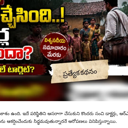
శం ఉంది. ఇదే పరిస్థితిని ఆసరాగా చేసుకుని కొందరు సంచి డాక్టర్లు, ఆర్‌
లను ఆకర్షించేందుకు సిద్ధమవుతున్నారనే ఆరోపణలు వినిపిస్తున్నాయి.