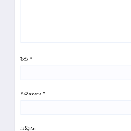
పేరు
*
ఈమెయిలు
*
వెబ్‌సైటు