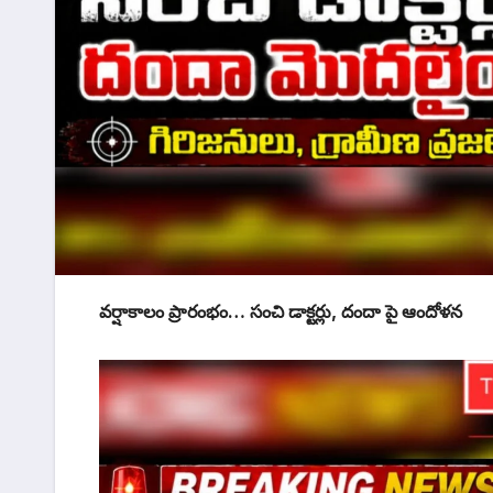
వర్షాకాలం ప్రారంభం… సంచి డాక్టర్లు, దందా పై ఆందోళన