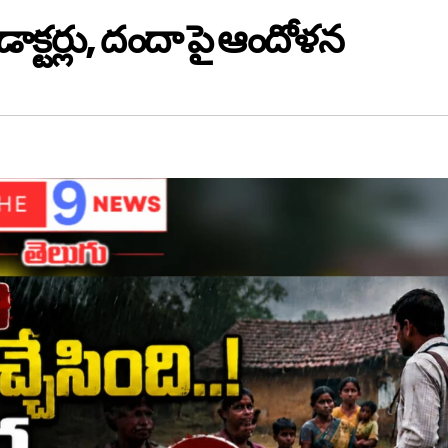
ాక్టర్లు, దందా పై ఆందోళన