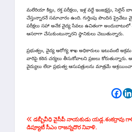
మలేరియా కిట్లు, రక్త పరీక్షలు, ఇళ్ల వద్దే ఇంజక్షన్లు, సె
చేస్తున్నారనే సమాచారం ఉంది. గుర్తింపు పొందిన ప్రైవేటు 
పరీక్షలు సహా అనేక వైద్య సేవలు ఉచితంగా అందుబాటులో ఉ
ఆసరాగా చేసుకుంటున్నారని స్థానికులు చెబుతున్నారు.
ప్రభుత్వం, వైద్య ఆరోగ్య శాఖ అధికారులు ఇటువంటి అక్రమ వ
వారిపై కఠిన చర్యలు తీసుకోవాలని ప్రజలు కోరుతున్నారు. 
వైద్యులు లేదా ప్రభుత్వ ఆసుపత్రులను మాత్రమే ఆశ్రయించా
టపా
డబ్బీవీధి వైసీపీ నాయకుడు యడ్ల.శంకర్రావు గార
డిప్యూటీ సీఎం రాజన్నదొర నివాళి.