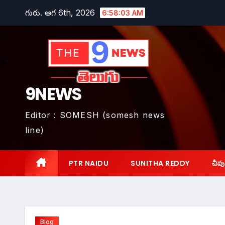
Skip
గురు. ఆగ 6th, 2026
6:58:04 AM
to
content
9NEWS
Editor : SOMESH (somesh news
line)
PTR NAIDU
SUNITHA REDDY
చీపు
Blog