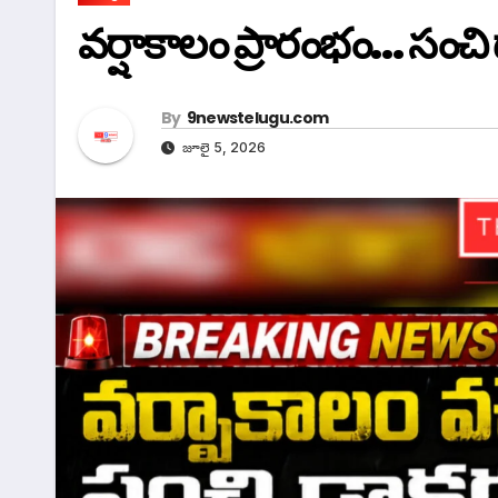
వర్షాకాలం ప్రారంభం… సంచి డ
By
9newstelugu.com
జూలై 5, 2026