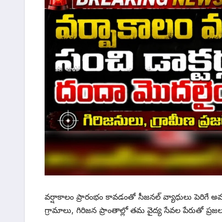
వర్షాకాలం ప్రారంభం కావడంతో సీజనల్ వ్యాధులు పెరిగే అవకా
గ్రామాలు, గిరిజన ప్రాంతాల్లో తమ వైద్య సేవల పేరుతో ప్రజ