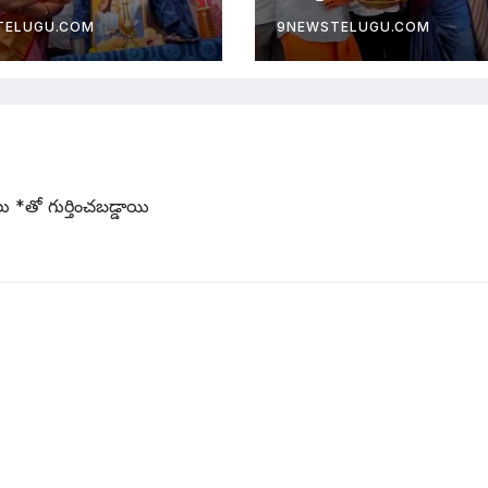
గుమ్మిడి సంధ్యారాణి
TELUGU.COM
9NEWSTELUGU.COM
లు
*
‌తో గుర్తించబడ్డాయి