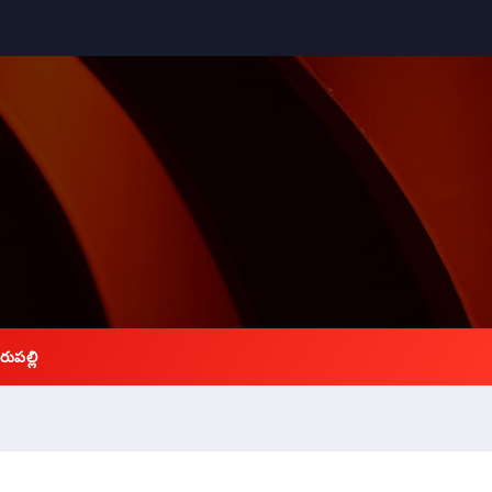
రుపల్లి