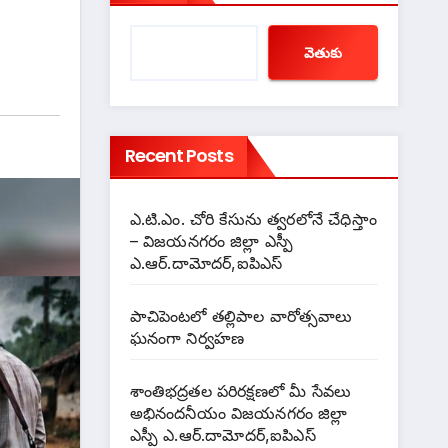
వెతుకు
Recent Posts
ఎ.టి.ఎం. చోరి కేసును త్వరలోనే చేధిస్తాం
– విజయనగరం జిల్లా ఎస్పీ
ఎ.ఆర్.దామోదర్,ఐపిఎస్
పాచిపెంటలో తల్లిపాల వారోత్సవాలు
ఘనంగా నిర్వహణ
శాంతిభద్రతల పరిరక్షణలో మీ సేవలు
అభినందనీయం విజయనగరం జిల్లా
ఎస్పీ ఎ.ఆర్.దామోదర్,ఐపిఎస్