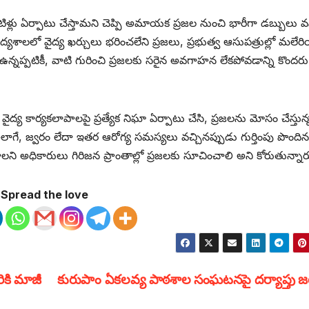
లైన్ బాటిళ్లు ఏర్పాటు చేస్తామని చెప్పి అమాయక ప్రజల నుంచి భారీగా డబ్బులు
వైద్యశాలలో వైద్య ఖర్చులు భరించలేని ప్రజలు, ప్రభుత్వ ఆసుపత్రుల్లో మలేర
న్నప్పటికీ, వాటి గురించి ప్రజలకు సరైన అవగాహన లేకపోవడాన్ని కొందరు
ైద్య కార్యకలాపాలపై ప్రత్యేక నిఘా ఏర్పాటు చేసి, ప్రజలను మోసం చేస్తున్
అలాగే, జ్వరం లేదా ఇతర ఆరోగ్య సమస్యలు వచ్చినప్పుడు గుర్తింపు పొందిన
లని అధికారులు గిరిజన ప్రాంతాల్లో ప్రజలకు సూచించాలి అని కోరుతున్నార
Spread the love
ికి మాజీ
కురుపాం ఏకలవ్య పాఠశాల సంఘటనపై దర్యాప్తు జ