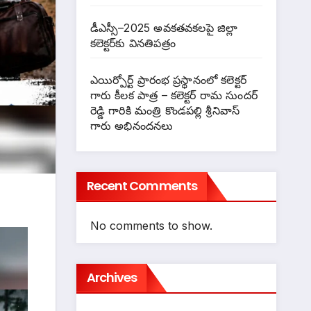
డీఎస్సీ–2025 అవకతవకలపై జిల్లా
కలెక్టర్‌కు వినతిపత్రం
ఎయిర్పోర్ట్ ప్రారంభ ప్రస్థానంలో కలెక్టర్
గారు కీలక పాత్ర – కలెక్టర్ రామ సుందర్
రెడ్డి గారికి మంత్రి కొండపల్లి శ్రీనివాస్
గారు అభినందనలు
Recent Comments
No comments to show.
Archives