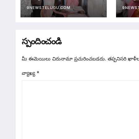
పనులను పరిశీలించిన
ఆర్డీవో
9NEWSTELUGU.COM
9NEWS
స్పందించండి
మీ ఈమెయిలు చిరునామా ప్రచురించబడదు.
తప్పనిసరి ఖాళీ
వ్యాఖ్య
*