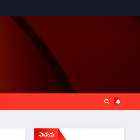
వెతుకు