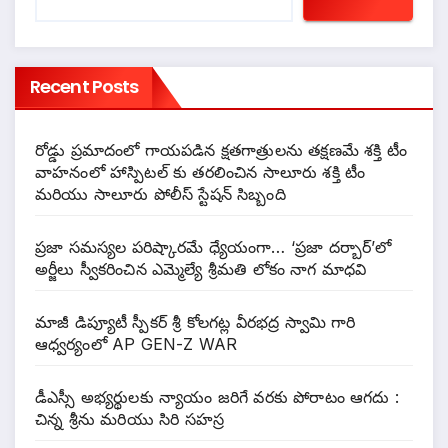
Recent Posts
రోడ్డు ప్రమాదంలో గాయపడిన క్షతగాత్రులను తక్షణమే శక్తి టీం
వాహనంలో హాస్పిటల్ కు తరలించిన సాలూరు శక్తి టీం
మరియు సాలూరు పోలీస్ స్టేషన్ సిబ్బంది
ప్రజా సమస్యల పరిష్కారమే ధ్యేయంగా… ‘ప్రజా దర్బార్’లో
అర్జీలు స్వీకరించిన ఎమ్మెల్యే శ్రీమతి లోకం నాగ మాధవి
మాజీ డిప్యూటీ స్పీకర్ శ్రీ కోలగట్ల వీరభద్ర స్వామి గారి
ఆధ్వర్యంలో AP GEN-Z WAR
డీఎస్సీ అభ్యర్థులకు న్యాయం జరిగే వరకు పోరాటం ఆగదు :
చిన్న శ్రీను మరియు సిరి సహస్ర