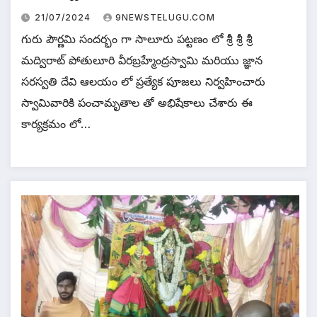
21/07/2024
9NEWSTELUGU.COM
గురు పౌర్ణమి సందర్భం గా సాలూరు పట్టణం లో శ్రీ శ్రీ శ్రీ
మద్విరాట్ పోతులూరి వీరబ్రహ్మేంద్రస్వామి మరియు జ్ఞాన
సరస్వతి దేవి ఆలయం లో ప్రత్యేక పూజలు నిర్వహించారు
స్వామివారికి పంచామృతాల తో అభిషేకాలు చేశారు ఈ
కార్యక్రమం లో…