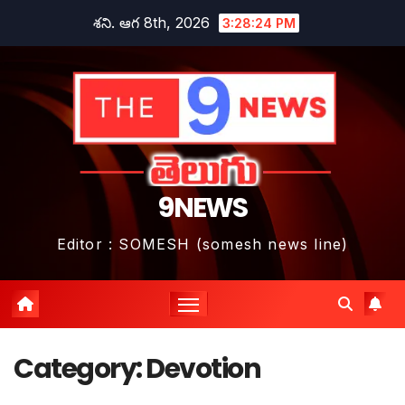
Skip
శని. ఆగ 8th, 2026
3:28:26 PM
to
content
9NEWS
Editor : SOMESH (somesh news line)
Category:
Devotion