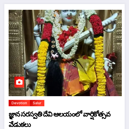
Devotion
Salur
జ్ఞాన సరస్వతి దేవి ఆలయంలో వార్షికోత్సవ
వేడుకలు