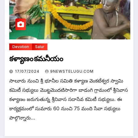
Devotion
Salur
కళ్యాణం కమనీయం
17/07/2024
9NEWSTELUGU.COM
సాలూరు నుంచి శ్రీ భూనీల సమితి కళ్యాణ వెంకటేశ్వర స్వామి
కమిటీ సభ్యులు మొట్టమొదటిసారిగా బాడంగి గ్రామంలో శ్రీనివాస
కళ్యాణం జరుగుతున్న శ్రీనివాస సదాసేవ కమిటీ సభ్యులు. ఈ
కార్యక్రమంలో సుమారు 60 నుంచి 75 మంది సేవా సభ్యులు
పాల్గొన్నారు…