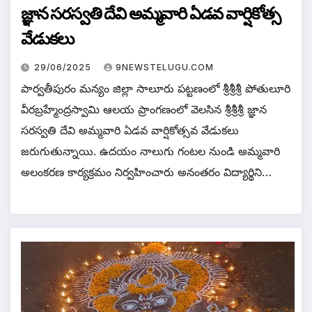
జ్ఞాన సరస్వతి దేవి అమ్మవారి ఏడవ వార్షికోత్స
వేడుకలు
29/06/2025
9NEWSTELUGU.COM
పార్వతీపురం మన్యం జిల్లా సాలూరు పట్టణంలో శ్రీశ్రీశ్రీ పోతులూరి
వీరబ్రహ్మేంద్రస్వామి ఆలయ ప్రాంగణంలో వెలసిన శ్రీశ్రీశ్రీ జ్ఞాన
సరస్వతి దేవి అమ్మవారి ఏడవ వార్షికోత్సవ వేడుకలు
జరుగుతున్నాయి. ఉదయం నాలుగు గంటల నుండి అమ్మవారి
అలంకరణ కార్యక్రమం నిర్వహించారు అనంతరం విద్యార్థిని…