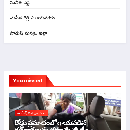
సునీత రెడ్డి
సునీత రెడ్డి విజయనగరం
సోమేష్ మన్యం జిల్లా
You missed
సోమేష్ మన్యం జిల్లా
రోడ్డు ప్రమాదంలో గాయపడిన