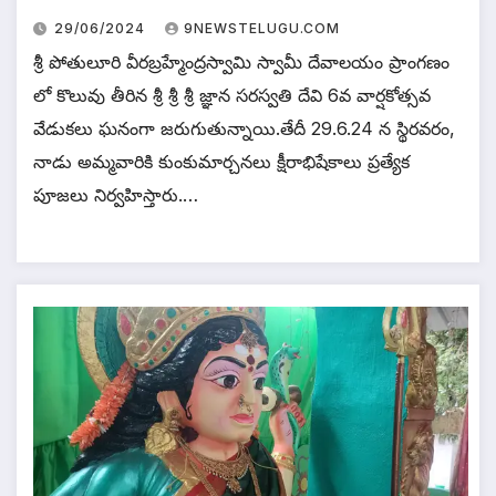
29/06/2024
9NEWSTELUGU.COM
శ్రీ పోతులూరి వీరబ్రహ్మేంద్రస్వామి స్వామీ దేవాలయం ప్రాంగణం
లో కొలువు తీరిన శ్రీ శ్రీ శ్రీ జ్ఞాన సరస్వతి దేవి 6వ వార్షకోత్సవ
వేడుకలు ఘనంగా జరుగుతున్నాయి.తేదీ 29.6.24 న స్థిరవరం,
నాడు అమ్మవారికి కుంకుమార్చనలు క్షీరాభిషేకాలు ప్రత్యేక
పూజలు నిర్వహిస్తారు.…