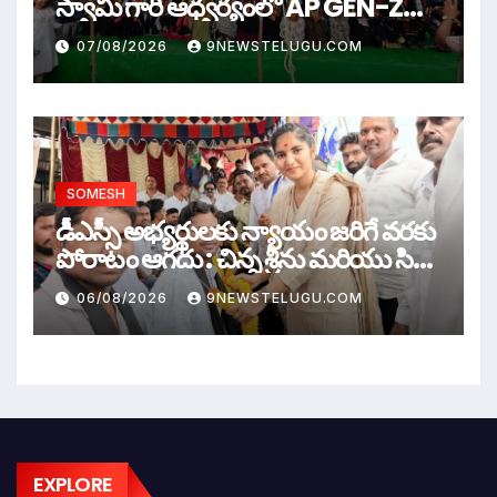
స్వామి గారి ఆధ్వర్యంలో AP GEN-Z
WAR
07/08/2026
9NEWSTELUGU.COM
SOMESH
డీఎస్సీ అభ్యర్థులకు న్యాయం జరిగే వరకు
పోరాటం ఆగదు : చిన్న శ్రీను మరియు సిరి
సహస్ర
06/08/2026
9NEWSTELUGU.COM
EXPLORE