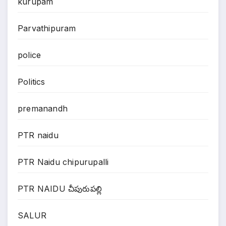
kurupam
Parvathipuram
police
Politics
premanandh
PTR naidu
PTR Naidu chipurupalli
PTR NAIDU చీపురుపల్లి
SALUR