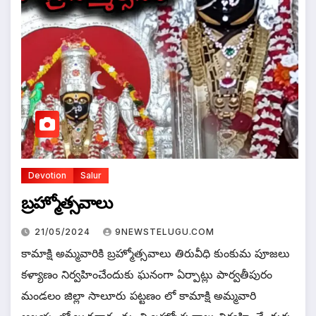
Devotion
Salur
బ్రహ్మోత్సవాలు
21/05/2024
9NEWSTELUGU.COM
కామాక్షి అమ్మవారికి బ్రహ్మోత్సవాలు తిరువీధి కుంకుమ పూజలు
కళ్యాణం నిర్వహించేందుకు ఘనంగా ఏర్పాట్లు పార్వతీపురం
మండలం జిల్లా సాలూరు పట్టణం లో కామాక్షి అమ్మవారి