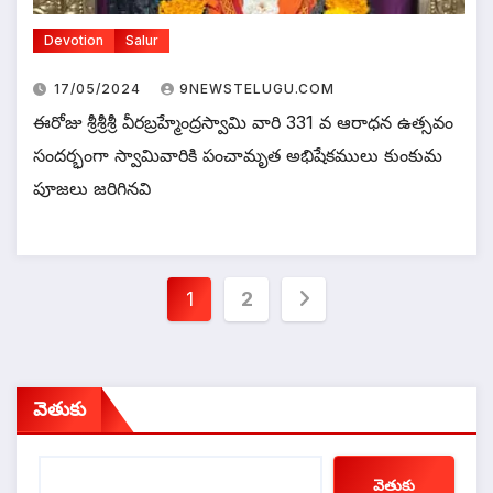
Devotion
Salur
17/05/2024
9NEWSTELUGU.COM
ఈరోజు శ్రీశ్రీశ్రీ వీరబ్రహ్మేంద్రస్వామి వారి 331 వ ఆరాధన ఉత్సవం
సందర్భంగా స్వామివారికి పంచామృత అభిషేకములు కుంకుమ
పూజలు జరిగినవి
Posts
1
2
pagination
వెతుకు
వెతుకు