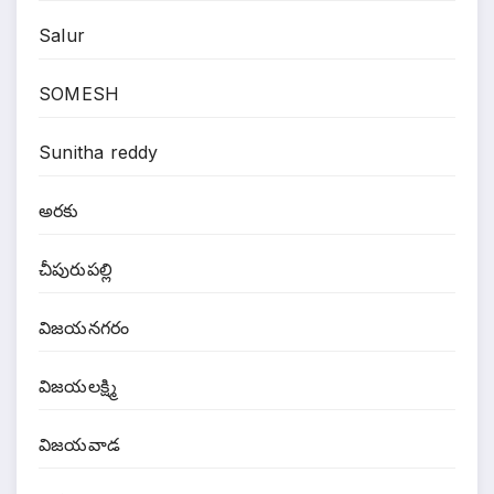
Salur
SOMESH
Sunitha reddy
అరకు
చీపురుపల్లి
విజయనగరం
విజయలక్ష్మి
విజయవాడ