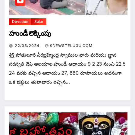
Devotion
Salur
హుండీ లెక్కింపు
22/05/2024
9NEWSTELUGU.COM
శ్రీశ్రీ పోతులూరి వీరబ్రహ్మేంద్ర స్వాముల వారు మరియు జ్ఞాన
సరస్వతి దేవి ఆలయాల హుండీ ఆదాయం 9 2 23 నుంచి 22 5
24 వరకు వచ్చిన ఆదాయం 27, 880 రూపాయలు అదనంగా
ఒక భక్తులు తులాభారం ఇచ్చిన…