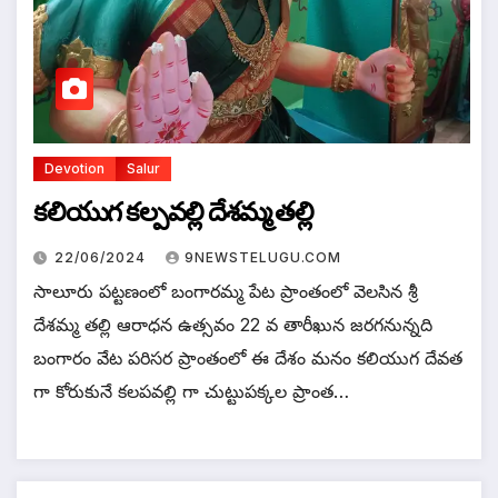
Devotion
Salur
కలియుగ కల్పవల్లి దేశమ్మ తల్లి
22/06/2024
9NEWSTELUGU.COM
సాలూరు పట్టణంలో బంగారమ్మ పేట ప్రాంతంలో వెలసిన శ్రీ
దేశమ్మ తల్లి ఆరాధన ఉత్సవం 22 వ తారీఖున జరగనున్నది
బంగారం వేట పరిసర ప్రాంతంలో ఈ దేశం మనం కలియుగ దేవత
గా కోరుకునే కలపవల్లి గా చుట్టుపక్కల ప్రాంత…