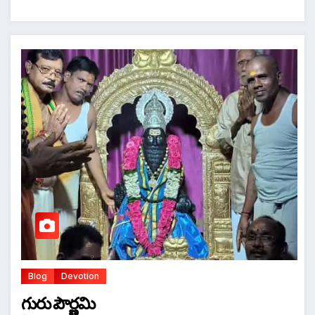
Blog
Devotion
గురు పౌర్ణమి