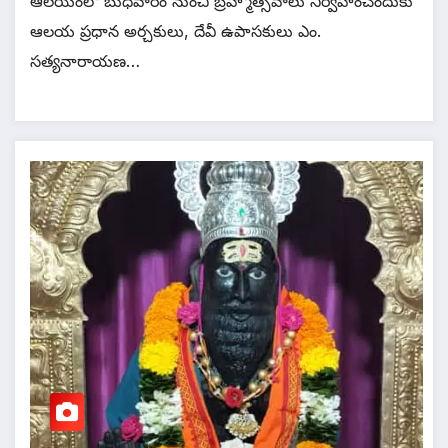
ఆలయంలో బుధవారం నుంచి బ్రహ్మోత్సవాలు నిర్వహించేందుకు
ఆలయ ప్రధాన అర్చకులు, దేవీ ఉపాసకులు ఎం.
సత్యనారాయణ…