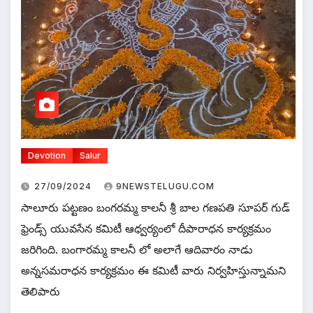
Devotion
Salur
27/09/2024
9NEWSTELUGU.COM
సాలూరు పట్టణం బంగరమ్మ కాలనీ శ్రీ బాల గణపతి సూపర్ గుడ్
ఫ్రెండ్స్ యువసేన కమిటీ ఆధ్వర్యంలో దీపారాధన కార్యక్రమం
జరిగింది. బంగారమ్మ కాలనీ లో అలాగే ఆదివారం నాడు
అన్నసమరాధన కార్యక్రమం ఈ కమిటీ వారు నిర్వహిస్తున్నామని
తెలిపారు