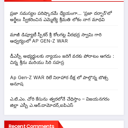
ప్రజా సమస్యల పరిష్కారమే ధ్యేయంగా… ‘ప్రజా దర్బార్’లో
అర్జీలు స్వీకరించిన ఎమ్మెల్యే శ్రీమతి లోకం నాగ మాధవి
మాజీ డిప్యూటీ స్పీకర్ శ్రీ కోలగట్ల వీరభద్ర స్వామి గారి
ఆధ్వర్యంలో AP GEN-Z WAR
డీఎస్సీ అభ్యర్థులకు న్యాయం జరిగే వరకు పోరాటం ఆగదు :
చిన్న శ్రీను మరియు సిరి సహస్ర
Ap Gen-Z WAR రిలే నిరాహార దీక్ష లో పాల్గొన్న బొత్స
అనూష
ఎ.టి.ఎం. చోరి కేసును త్వరలోనే చేధిస్తాం – విజయనగరం
జిల్లా ఎస్పీ ఎ.ఆర్.దామోదర్,ఐపిఎస్
Recent Comments