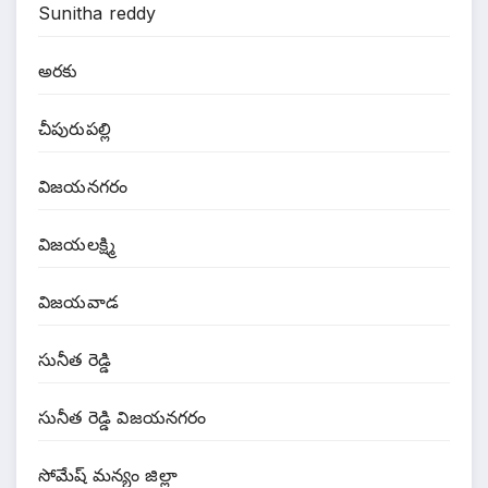
Sunitha reddy
అరకు
చీపురుపల్లి
విజయనగరం
విజయలక్ష్మి
విజయవాడ
సునీత రెడ్డి
సునీత రెడ్డి విజయనగరం
సోమేష్ మన్యం జిల్లా