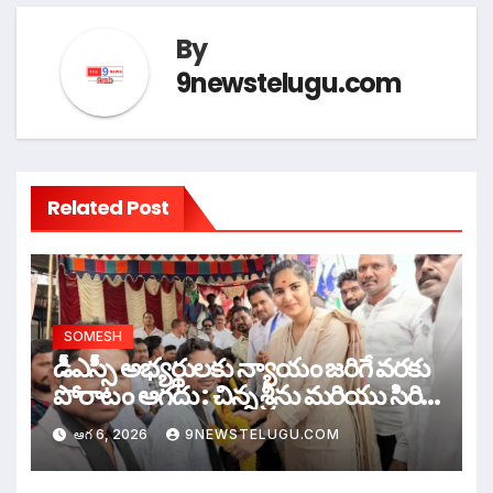
By
9newstelugu.com
Related Post
SOMESH
డీఎస్సీ అభ్యర్థులకు న్యాయం జరిగే వరకు
పోరాటం ఆగదు : చిన్న శ్రీను మరియు సిరి
సహస్ర
ఆగ 6, 2026
9NEWSTELUGU.COM