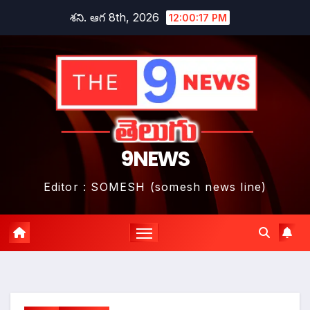
Skip
శని. ఆగ 8th, 2026
12:00:18 PM
to
content
9NEWS
Editor : SOMESH (somesh news line)