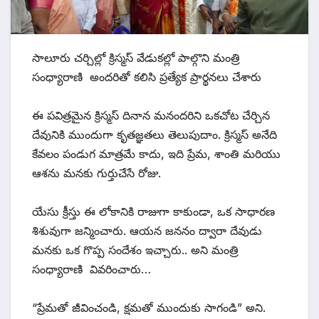
సాలూరు చర్చిల్లో క్రిస్మస్ వేడుకల్లో పాల్గొని మంత్రి
సంధ్యారాణి అందరితో కలిసి ప్రత్యేక ప్రార్థనలు చేశారు
ఈ పవిత్రమైన క్రిస్మస్ దినాన మనందరిని ఒకచోట చేర్చిన
దేవునికి ముందుగా కృతజ్ఞతలు తెలుపుదాం. క్రిస్మస్ అనేది
కేవలం పండుగ మాత్రమే కాదు, ఇది ప్రేమ, శాంతి మరియు
ఆశను మనకు గుర్తుచేసే రోజు.
యేసు క్రీస్తు ఈ లోకానికి రాజుగా కాకుండా, ఒక సాధారణ
శిశువుగా జన్మించారు. ఆయన జననం ద్వారా దేవుడు
మనకు ఒక గొప్ప సందేశం ఇచ్చారు.. అని మంత్రి
సంధ్యారాణి వివరించారు…
“ప్రేమతో జీవించండి, క్షమతో ముందుకు సాగండి” అని.