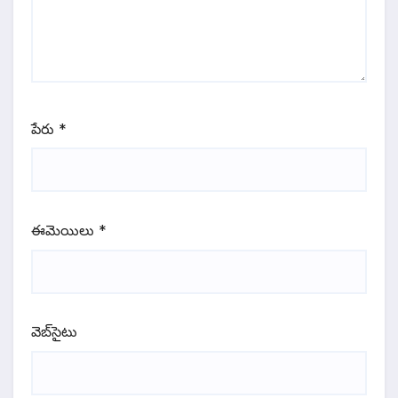
పేరు
*
ఈమెయిలు
*
వెబ్‌సైటు