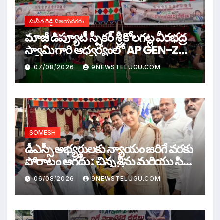
సునీత రెడ్డి విజయనగరం
మాజీ డిప్యూటీ స్పీకర్ శ్రీ కోలగట్ల వీరభద్ర
స్వామి గారి ఆధ్వర్యంలో AP GEN-Z
WAR
07/08/2026
9NEWSTELUGU.COM
SOMESH
డీఎస్సీ అభ్యర్థులకు న్యాయం జరిగే వరకు
పోరాటం ఆగదు : చిన్న శ్రీను మరియు సిరి
సహస్ర
06/08/2026
9NEWSTELUGU.COM