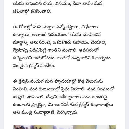
యేసు బోధించిన దయ, వినయం, సేవా భావం మన
జీవితాల్లో కనిపించాలి.
ఈ రోజుల్లో మన చుట్టూ ఎన్నో కష్టాలు, విభేదాలు
ఉన్నాయి. అలాంటి సమయంలో యేసు చూపించిన
మార్గాన్ని అనుసరించి, ఒకరికొకరు సహాయం చేయాలి,
ద్వేషాన్ని విడిచిపెట్టి శాంతిని పంచాలి. అవసరంలో
ఉన్నవారిని ఆదుకోవడం, బాధలో ఉన్నవారిని ఓదార్చడం
నిజమైన క్రిస్మస్ సందేశం.
ఈ క్రిస్మస్ పండుగ మన హృదయాల్లో కొత్త వెలుగును
నింపాలి. మన కుటుంబాల్లో ప్రేమ పెరగాలి, మన సంఘంలో
ఐక్యత బలపడాలి. దేవుని ఆశీర్వాదాలు మన అందరిపై
ఉండాలని ప్రార్థిస్తూ, మీ అందరికీ శుభ క్రిస్మస్ శుభాకాంక్షలు
అని మంత్రి సంధ్యారాణి పేర్కొన్నారు