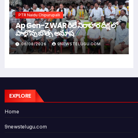
PTR Naidu Chipurupalli
Ap Gen-Z WAR రిలే నిరాహార దీక్ష లో
పాల్గొన్న బొత్స అనూష
06/08/2026
9NEWSTELUGU.COM
EXPLORE
Home
9newstelugu.com