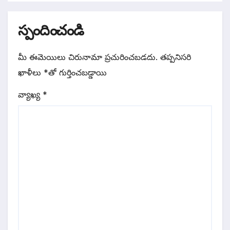
స్పందించండి
మీ ఈమెయిలు చిరునామా ప్రచురించబడదు.
తప్పనిసరి
ఖాళీలు
*
‌తో గుర్తించబడ్డాయి
వ్యాఖ్య
*