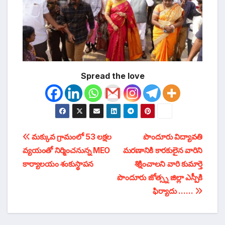
Spread the love
టపా
మక్కువ గ్రామంలో 53 లక్షల
పొందూరు విద్యావతి
వ్యయంతో నిర్మించనున్న MEO
మరణానికి కారకులైన వారిని
నావిగేషన్
కార్యాలయం శంకుస్థాపన
శిక్షించాలని వారి కుమార్తె
పొందూరు జోత్స్న జిల్లా ఎస్పీకి
ఫిర్యాదు ……