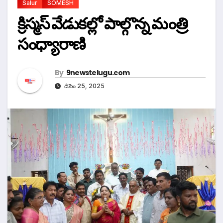
Salur
SOMESH
క్రిస్మస్ వేడుకల్లో పాల్గొన్న మంత్రి
సంధ్యారాణి
By
9newstelugu.com
డిసెం 25, 2025