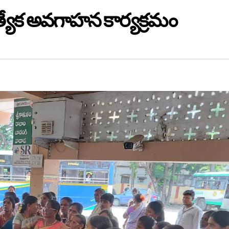
త్యేక అవగాహన కార్యక్రమం