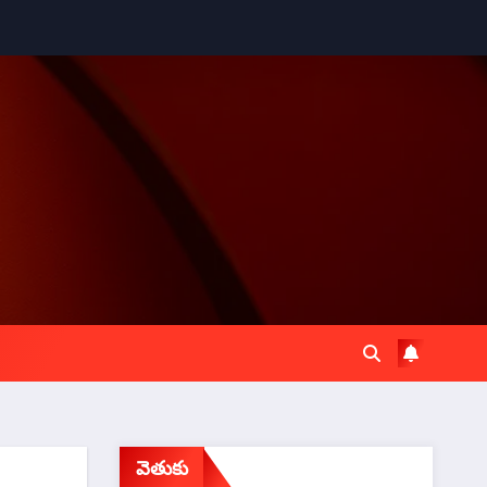
వెతుకు