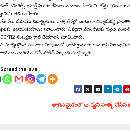
్ వెహికిల్స్ యాక్ట్ ప్రకారం కేసులు నమోదు చేశామని. రోడ్డు ప్రమాదాల
స్తామని తెలియజేశారు.
ు మరియు విద్యార్థినులు రాత్రి వేళల్లో ఒంటరిగా నిర్మానుష్య ప్రాంతాల్
లకు తెలియజేయాలని సూచించారు. ఎవరైనా వేధింపులకు గురైతే వెంటనే
 100/112 నంబర్లకు కాల్ చేయాలని సూచించారు.
చి సురక్షితమైన సాలూరు నిర్మాణంలో భాగస్వాములు కావాలని పెలుపునిచ్
లనాయుడు మరియు టౌన్ పోలీస్ సిబ్బంది పాల్గొన్నారు
Spread the love
తాగిన మైకంలో భార్యని హత్య చేసిన భ