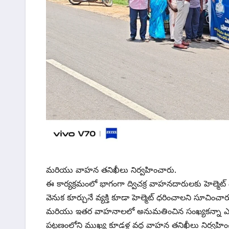
మరియు వాహన తనిఖీలు నిర్వహించారు.
ఈ కార్యక్రమంలో భాగంగా ద్విచక్ర వాహనదారులకు హెల్మెట
వెనుక కూర్చునే వ్యక్తి కూడా హెల్మెట్ ధరించాలని సూచించ
మరియు ఇతర వాహనాలలో అనుమతించిన సంఖ్యకన్నా ఎక్కు
పట్టణంలోని ముఖ్య కూడళ్ల వద్ద వాహన తనిఖీలు నిర్వహించి, 