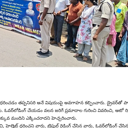
్ ధరించడం తప్పనిసరి అనే విషయంపై అవగాహన కల్పించారు. డ్రైవర్‌తో ప
ారు. ఓవర్‌లోడింగ్ చేయడం వలన జరిగే ప్రమాదాల గురించి వివరించి, ఆటో రిక
వ మందిని ఎక్కించరాదని హెచ్చరించారు.
హెల్మెట్ ధరించని వారు, ట్రిపుల్ రైడింగ్ చేసిన వారు, ఓవర్‌లోడింగ్ చేసి