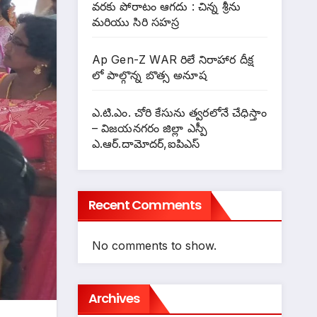
వరకు పోరాటం ఆగదు : చిన్న శ్రీను
మరియు సిరి సహస్ర
Ap Gen-Z WAR రిలే నిరాహార దీక్ష
లో పాల్గొన్న బొత్స అనూష
ఎ.టి.ఎం. చోరి కేసును త్వరలోనే చేధిస్తాం
– విజయనగరం జిల్లా ఎస్పీ
ఎ.ఆర్.దామోదర్,ఐపిఎస్
Recent Comments
No comments to show.
Archives