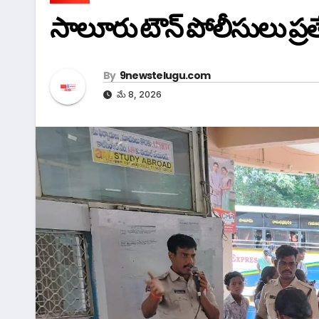
సాలూరు టౌన్ పోలీసులు ప్ర
By
9newstelugu.com
మే 8, 2026