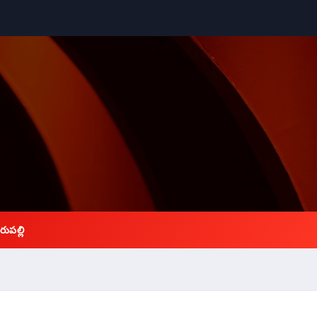
రుపల్లి