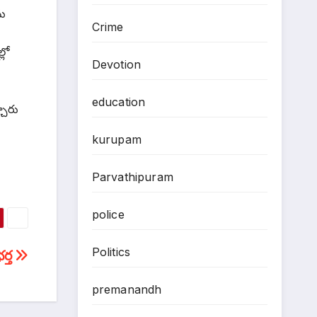
ను
Crime
లో
Devotion
education
చారు
kurupam
Parvathipuram
police
Politics
ర్త
premanandh