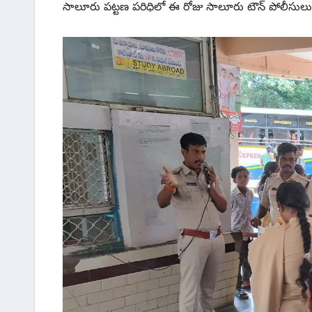
సాలూరు పట్టణ పరిధిలో ఈ రోజు సాలూరు టౌన్ పోలీసులు 