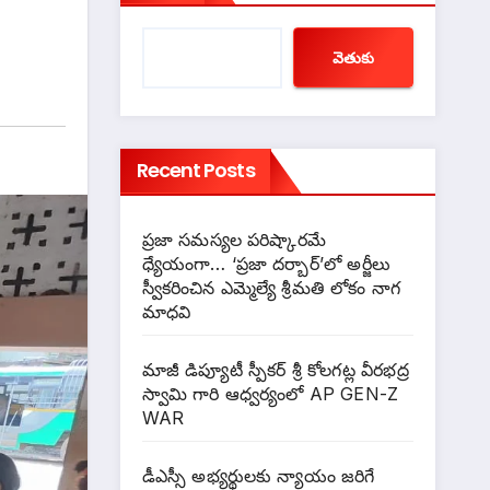
వెతుకు
Recent Posts
ప్రజా సమస్యల పరిష్కారమే
ధ్యేయంగా… ‘ప్రజా దర్బార్’లో అర్జీలు
స్వీకరించిన ఎమ్మెల్యే శ్రీమతి లోకం నాగ
మాధవి
మాజీ డిప్యూటీ స్పీకర్ శ్రీ కోలగట్ల వీరభద్ర
స్వామి గారి ఆధ్వర్యంలో AP GEN-Z
WAR
డీఎస్సీ అభ్యర్థులకు న్యాయం జరిగే