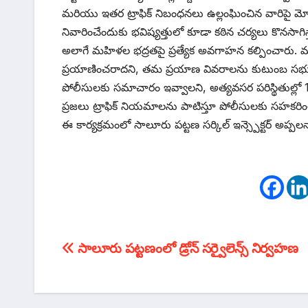
మరియు ఇతర ట్రాఫిక్ నిబంధనలు ఉల్లంఘించిన వారిపై మోటార
నివారించేందుకు భవిష్యత్తులో కూడా కఠిన చర్యలు కొనసాగి
అలాగే మహిళల భద్రతపై ప్రత్యేక అవగాహన కల్పించారు. మహిళల
ప్రయాణించరాదని, తమ ప్రయాణ వివరాలను కుటుంబ సభ్యు
పోలీసులకు సమాచారం ఇవ్వాలని, అత్యవసర పరిస్థితుల్లో
ప్రజలు ట్రాఫిక్ నియమాలను పాటిస్తూ పోలీసులకు సహకరిం
ఈ కార్యక్రమంలో సాలూరు పట్టణ సర్కిల్ ఇన్స్పెక్టర్ అప్ప
టపా
సాలూరు పట్టణంలో డ్రోన్ సర్వైలెన్స్ నిర్వహణ
నావిగేషన్