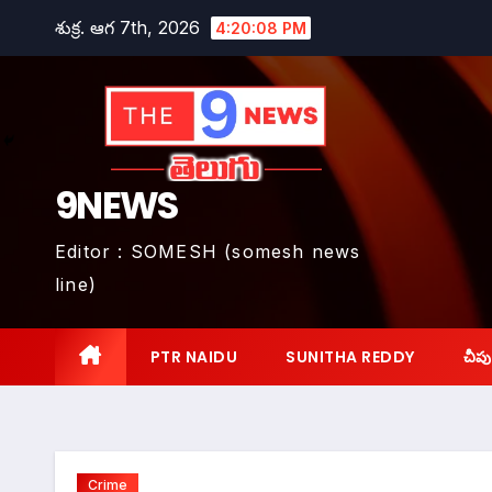
Skip
శుక్ర. ఆగ 7th, 2026
4:20:10 PM
to
content
9NEWS
Editor : SOMESH (somesh news
line)
PTR NAIDU
SUNITHA REDDY
చీపు
Crime