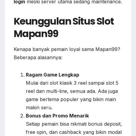
login
meski server utama sedang maintenance.
Keunggulan Situs Slot
Mapan99
Kenapa banyak pemain loyal sama Mapan99?
Beberapa alasannya:
Ragam Game Lengkap
Mulai dari slot klasik 3 reel sampai slot 5
reel dan multi-line, semua ada. Ada juga
game bertema populer yang bikin main
makin seru.
Bonus dan Promo Menarik
Setiap pemain bisa nikmati bonus deposit,
free spin, dan cashback yang bikin modal