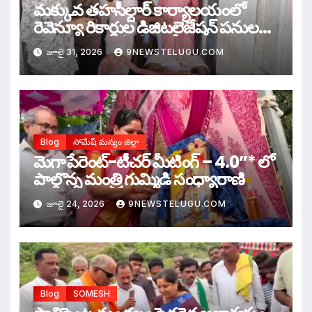
మక్కువ తహసీల్దార్ కార్యాలయంలో
రెవెన్యూ రికార్డుల డిజిటలైజేషన్ పనులను
పరిశీలించిన ఆర్డీవో
జూలై 31, 2026
9NEWSTELUGU.COM
Blog
సోమేష్ మన్యం జిల్లా
మెగా పేరెంట్-టీచర్ మీటింగ్ – 4.0”* లో
పాల్గొన్న మంత్రి గుమ్మిడి సంధ్యారాణి
జూలై 24, 2026
9NEWSTELUGU.COM
Blog
SOMESH