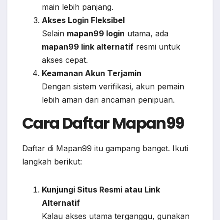
main lebih panjang.
Akses Login Fleksibel
Selain
mapan99 login
utama, ada
mapan99 link alternatif
resmi untuk
akses cepat.
Keamanan Akun Terjamin
Dengan sistem verifikasi, akun pemain
lebih aman dari ancaman penipuan.
Cara Daftar Mapan99
Daftar di Mapan99 itu gampang banget. Ikuti
langkah berikut:
Kunjungi Situs Resmi atau Link
Alternatif
Kalau akses utama terganggu, gunakan