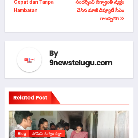
Cepat dan Tanpa
సందర్శించి దిగ్భ్రాంతి వ్యక్తం
Hambatan
చేసిన మాజీ డిప్యూటీ సీఎం
రాజన్నదొర
By
9newstelugu.com
Related Post
Blog
సోమేష్ మన్యం జిల్లా