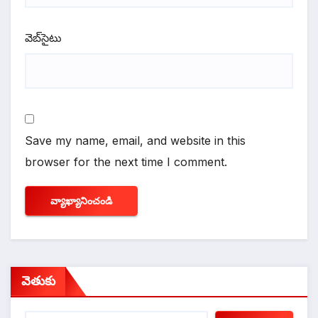
వెబ్‌సైటు
Save my name, email, and website in this
browser for the next time I comment.
వెతుకు