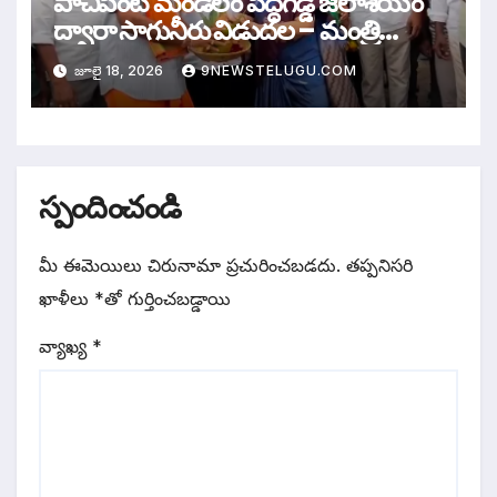
పాచిపెంట మండలం పెద్దగెడ్డ జలాశయం
ద్వారా సాగునీరు విడుదల – మంత్రి
గుమ్మిడి సంధ్యారాణి
జూలై 18, 2026
9NEWSTELUGU.COM
స్పందించండి
మీ ఈమెయిలు చిరునామా ప్రచురించబడదు.
తప్పనిసరి
ఖాళీలు
*
‌తో గుర్తించబడ్డాయి
వ్యాఖ్య
*