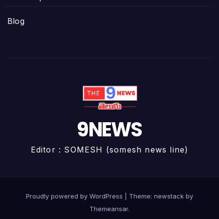
Blog
9NEWS
Editor : SOMESH (somesh news line)
Proudly powered by WordPress
|
Theme: newstack by
Themeansar
.