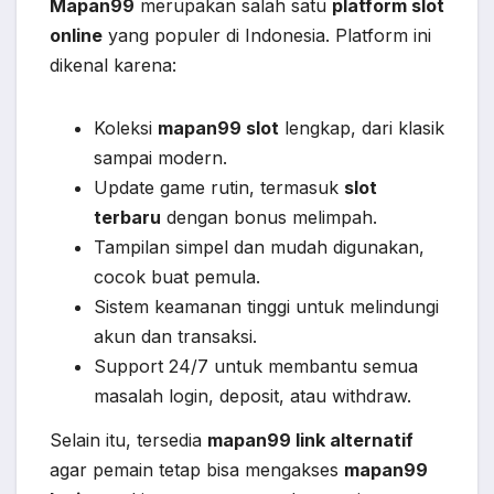
Mapan99
merupakan salah satu
platform slot
online
yang populer di Indonesia. Platform ini
dikenal karena:
Koleksi
mapan99 slot
lengkap, dari klasik
sampai modern.
Update game rutin, termasuk
slot
terbaru
dengan bonus melimpah.
Tampilan simpel dan mudah digunakan,
cocok buat pemula.
Sistem keamanan tinggi untuk melindungi
akun dan transaksi.
Support 24/7 untuk membantu semua
masalah login, deposit, atau withdraw.
Selain itu, tersedia
mapan99 link alternatif
agar pemain tetap bisa mengakses
mapan99