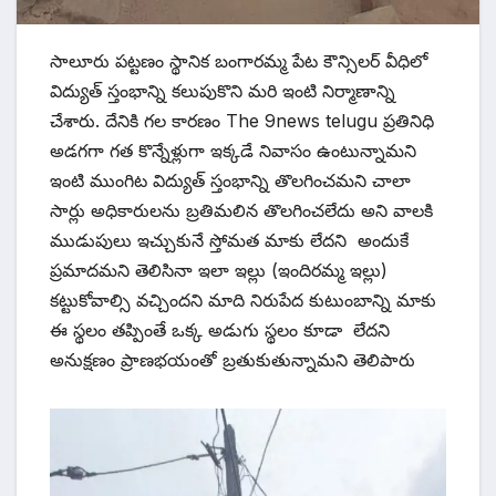
సాలూరు పట్టణం స్థానిక బంగారమ్మ పేట కౌన్సిలర్ వీధిలో
విద్యుత్ స్తంభాన్ని కలుపుకొని మరి ఇంటి నిర్మాణాన్ని
చేశారు. దేనికి గల కారణం The 9news telugu ప్రతినిధి
అడగగా గత కొన్నేళ్లుగా ఇక్కడే నివాసం ఉంటున్నామని
ఇంటి ముంగిట విద్యుత్ స్తంభాన్ని తొలగించమని చాలా
సార్లు అధికారులను బ్రతిమలిన తొలగించలేదు అని వాలకి
ముడుపులు ఇచ్చుకునే స్తోమత మాకు లేదని అందుకే
ప్రమాదమని తెలిసినా ఇలా ఇల్లు (ఇందిరమ్మ ఇల్లు)
కట్టుకోవాల్సి వచ్చిందని మాది నిరుపేద కుటుంబాన్ని మాకు
ఈ స్థలం తప్పింతే ఒక్క అడుగు స్థలం కూడా లేదని
అనుక్షణం ప్రాణభయంతో బ్రతుకుతున్నామని తెలిపారు