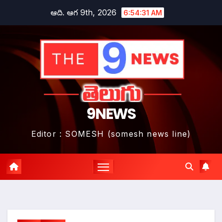
Skip
ఆది. ఆగ 9th, 2026
6:54:32 AM
to
content
9NEWS
Editor : SOMESH (somesh news line)