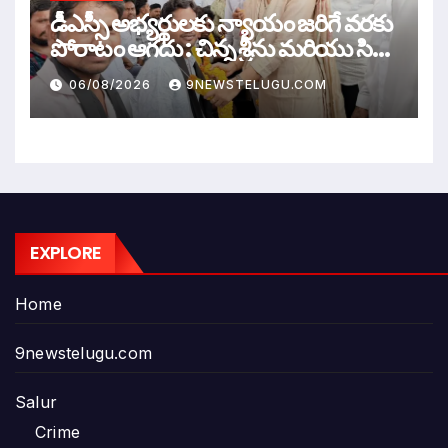
డీఎస్సీ అభ్యర్థులకు న్యాయం జరిగే వరకు
పోరాటం ఆగదు : చిన్న శ్రీను మరియు సిరి
సహస్ర
06/08/2026
9NEWSTELUGU.COM
EXPLORE
Home
9newstelugu.com
Salur
Crime