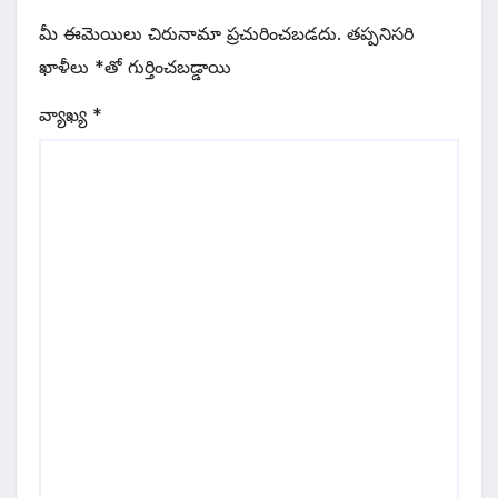
మీ ఈమెయిలు చిరునామా ప్రచురించబడదు.
తప్పనిసరి
ఖాళీలు
*
‌తో గుర్తించబడ్డాయి
వ్యాఖ్య
*