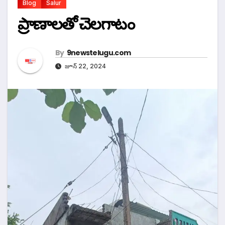
Blog
Salur
ప్రాణాలతో చెలగాటం
By
9newstelugu.com
జూన్ 22, 2024