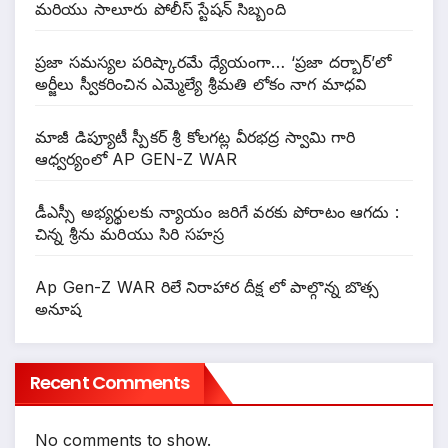
మరియు సాలూరు పోలీస్ స్టేషన్ సిబ్బంది
ప్రజా సమస్యల పరిష్కారమే ధ్యేయంగా… ‘ప్రజా దర్బార్’లో
అర్జీలు స్వీకరించిన ఎమ్మెల్యే శ్రీమతి లోకం నాగ మాధవి
మాజీ డిప్యూటీ స్పీకర్ శ్రీ కోలగట్ల వీరభద్ర స్వామి గారి
ఆధ్వర్యంలో AP GEN-Z WAR
డీఎస్సీ అభ్యర్థులకు న్యాయం జరిగే వరకు పోరాటం ఆగదు :
చిన్న శ్రీను మరియు సిరి సహస్ర
Ap Gen-Z WAR రిలే నిరాహార దీక్ష లో పాల్గొన్న బొత్స
అనూష
Recent Comments
No comments to show.