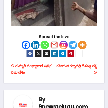
Spread the love
టపా
గుమ్మడి సంధ్యారాణి పత్రిక
కలియుగ కల్పవల్లి దేశమ్మ తల్లి
సమావేశం
నావిగేషన్
By
9newstelugu.com