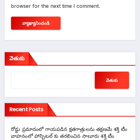
browser for the next time I comment.
వెతుకు
వెతుకు
Recent Posts
రోడ్డు ప్రమాదంలో గాయపడిన క్షతగాత్రులను తక్షణమే శక్తి టీం
వాహనంలో హాస్పిటల్ కు తరలించిన సాలూరు శక్తి టీం