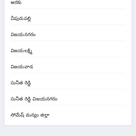
అరకు
చీపురుపల్లి
విజయనగరం
విజయలక్ష్మి
విజయవాడ
సునీత రెడ్డి
సునీత రెడ్డి విజయనగరం
సోమేష్ మన్యం జిల్లా